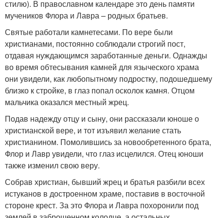
стилю). В православном календаре это день памяти
мучеников Флора и Лавра – родных братьев.
Святые работали камнетесами. По вере были
христианами, постоянно соблюдали строгий пост,
отдавая нуждающимся заработанные деньги. Однажды
во время обтесывания камней для языческого храма
они увидели, как любопытному подростку, подошедшему
близко к стройке, в глаз попал осколок камня. Отцом
мальчика оказался местный жрец.
Подав надежду отцу и сыну, они рассказали юноше о
христианской вере, и тот изъявил желание стать
христианином. Помолившись за новообретенного брата,
Флор и Лавр увидели, что глаз исцелился. Отец юноши
также изменил свою веру.
Собрав христиан, бывший жрец и братья разбили всех
истуканов в достроенном храме, поставив в восточной
стороне крест. За это Флора и Лавра похоронили под
землей в заброшенном колодце, а остальных