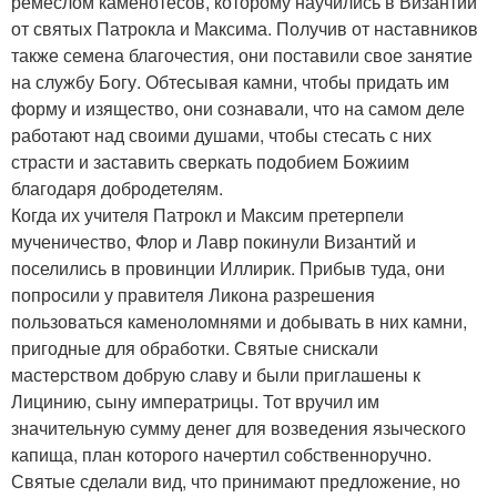
ремеслом каменотесов, которому научились в Византии
от святых Патрокла и Максима. Получив от наставников
также семена благочестия, они поставили свое занятие
на службу Богу. Обтесывая камни, чтобы придать им
форму и изящество, они сознавали, что на самом деле
работают над своими душами, чтобы стесать с них
страсти и заставить сверкать подобием Божиим
благодаря добродетелям.
Когда их учителя Патрокл и Максим претерпели
мученичество, Флор и Лавр покинули Византий и
поселились в провинции Иллирик. Прибыв туда, они
попросили у правителя Ликона разрешения
пользоваться каменоломнями и добывать в них камни,
пригодные для обработки. Святые снискали
мастерством добрую славу и были приглашены к
Лицинию, сыну императрицы. Тот вручил им
значительную сумму денег для возведения языческого
капища, план которого начертил собственноручно.
Святые сделали вид, что принимают предложение, но