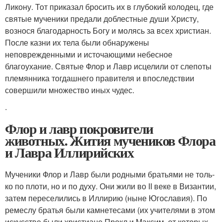
Ликону. Тот приказал бросить их в глубокий колодец, где
святые мученики предали доблестные души Христу,
вознося благодарность Богу и молясь за всех христиан.
После казни их тела были обнаружены
неповрежденными и источающими небесное
благоухание. Святые Флор и Лавр исцелили от слепоты
племянника тогдашнего правителя и впоследствии
совершили множество иных чудес.
.
Флор и лавр покровители
животных. Жития мучеников Флора
и Лавра Иллирийских
Му­че­ни­ки Флор и Лавр бы­ли род­ны­ми бра­тья­ми не толь­
ко по пло­ти, но и по ду­ху. Они жи­ли во II ве­ке в Ви­зан­тии,
за­тем пе­ре­се­ли­лись в Ил­ли­рию (ныне Юго­сла­вия). По
ре­ме­с­лу бра­тья бы­ли камне­те­са­ми (их учи­те­ля­ми в этом
ис­кус­стве бы­ли хри­сти­ане Про­кл и Мак­сим, от ко­то­рых