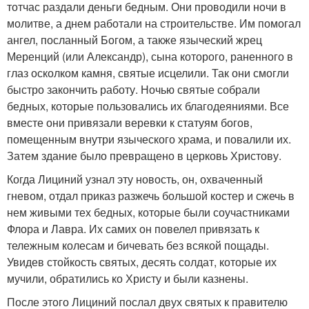
тотчас раздали деньги бедным. Они проводили ночи в
молитве, а днем работали на строительстве. Им помогал
ангел, посланный Богом, а также языческий жрец
Меренций (или Александр), сына которого, раненного в
глаз осколком камня, святые исцелили. Так они смогли
быстро закончить работу. Ночью святые собрали
бедных, которые пользовались их благодеяниями. Все
вместе они привязали веревки к статуям богов,
помещенным внутри языческого храма, и повалили их.
Затем здание было превращено в церковь Христову.
Когда Лициний узнал эту новость, он, охваченный
гневом, отдал приказ разжечь большой костер и сжечь в
нем живыми тех бедных, которые были соучастниками
Флора и Лавра. Их самих он повелел привязать к
тележным колесам и бичевать без всякой пощады.
Увидев стойкость святых, десять солдат, которые их
мучили, обратились ко Христу и были казнены.
После этого Лициний послал двух святых к правителю