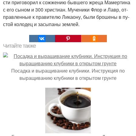
сти при­го­во­рил к со­жже­нию быв­ше­го жре­ца Ма­мер­ти­на
с его сы­ном и 300 хри­сти­ан. Му­че­ни­ки Флор и Лавр, от­
прав­лен­ные к пра­ви­те­лю Ли­ка­о­ну, бы­ли бро­ше­ны в пу­
стой ко­ло­дец и за­сы­па­ны зем­лей.
Читайте также
Посадка и выращивание клубники. Инструкция по
выращиванию клубники в открытом грунте