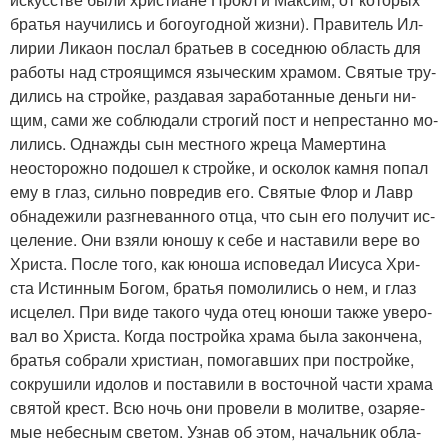
бра­тья на­учи­лись и бо­го­угод­ной жиз­ни). Пра­ви­тель Ил­
ли­рии Ли­ка­он по­слал бра­тьев в со­сед­нюю об­ласть для
ра­бо­ты над стро­я­щим­ся язы­че­ским хра­мом. Свя­тые тру­
ди­лись на строй­ке, раз­да­вая за­ра­бо­тан­ные день­ги ни­
щим, са­ми же со­блю­да­ли стро­гий пост и непре­стан­но мо­
ли­лись. Од­на­жды сын мест­но­го жре­ца Ма­мер­ти­на
неосто­рож­но по­до­шел к строй­ке, и оско­лок кам­ня по­пал
ему в глаз, силь­но по­вре­див его. Свя­тые Флор и Лавр
об­на­де­жи­ли раз­гне­ван­но­го от­ца, что сын его по­лу­чит ис­
це­ле­ние. Они взя­ли юно­шу к се­бе и на­ста­ви­ли ве­ре во
Хри­ста. По­сле то­го, как юно­ша ис­по­ве­дал Иису­са Хри­
ста Ис­тин­ным Бо­гом, бра­тья по­мо­ли­лись о нем, и глаз
ис­це­лел. При ви­де та­ко­го чу­да отец юно­ши так­же уве­ро­
вал во Хри­ста. Ко­гда по­строй­ка хра­ма бы­ла за­кон­че­на,
бра­тья со­бра­ли хри­сти­ан, по­мо­гав­ших при по­строй­ке,
со­кру­ши­ли идо­лов и по­ста­ви­ли в во­сточ­ной ча­сти хра­ма
свя­той крест. Всю ночь они про­ве­ли в мо­лит­ве, оза­ря­е­
мые небес­ным све­том. Узнав об этом, на­чаль­ник об­ла­