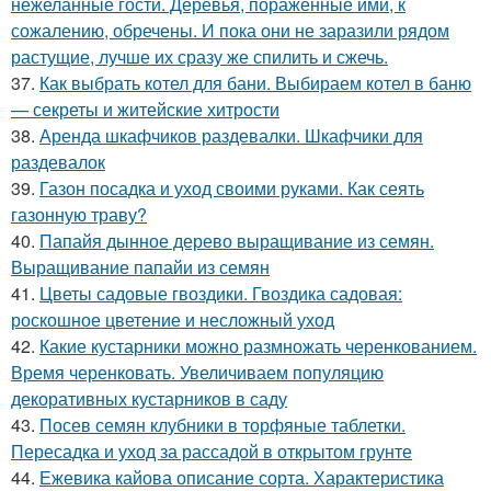
нежеланные гости. Деревья, пораженные ими, к
сожалению, обречены. И пока они не заразили рядом
растущие, лучше их сразу же спилить и сжечь.
37.
Как выбрать котел для бани. Выбираем котел в баню
— секреты и житейские хитрости
38.
Аренда шкафчиков раздевалки. Шкафчики для
раздевалок
39.
Газон посадка и уход своими руками. Как сеять
газонную траву?
40.
Папайя дынное дерево выращивание из семян.
Выращивание папайи из семян
41.
Цветы садовые гвоздики. Гвоздика садовая:
роскошное цветение и несложный уход
42.
Какие кустарники можно размножать черенкованием.
Время черенковать. Увеличиваем популяцию
декоративных кустарников в саду
43.
Посев семян клубники в торфяные таблетки.
Пересадка и уход за рассадой в открытом грунте
44.
Ежевика кайова описание сорта. Характеристика