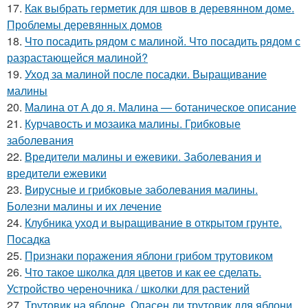
17.
Как выбрать герметик для швов в деревянном доме.
Проблемы деревянных домов
18.
Что посадить рядом с малиной. Что посадить рядом с
разрастающейся малиной?
19.
Уход за малиной после посадки. Выращивание
малины
20.
Малина от А до я. Малина — ботаническое описание
21.
Курчавость и мозаика малины. Грибковые
заболевания
22.
Вредители малины и ежевики. Заболевания и
вредители ежевики
23.
Вирусные и грибковые заболевания малины.
Болезни малины и их лечение
24.
Клубника уход и выращивание в открытом грунте.
Посадка
25.
Признаки поражения яблони грибом трутовиком
26.
Что такое школка для цветов и как ее сделать.
Устройство череночника / школки для растений
27.
Трутовик на яблоне. Опасен ли трутовик для яблони