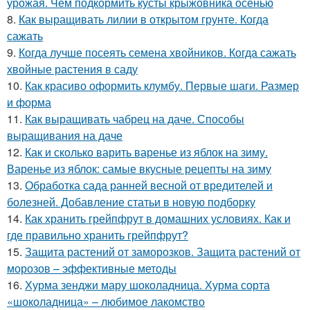
урожая. Чем подкормить кусты крыжовника осенью
8.
Как выращивать лилии в открытом грунте. Когда
сажать
9.
Когда лучше посеять семена хвойников. Когда сажать
хвойные растения в саду
10.
Как красиво оформить клумбу. Первые шаги. Размер
и форма
11.
Как выращивать чабрец на даче. Способы
выращивания на даче
12.
Как и сколько варить варенье из яблок на зиму.
Варенье из яблок: самые вкусные рецепты на зиму
13.
Обработка сада ранней весной от вредителей и
болезней. Добавление статьи в новую подборку
14.
Как хранить грейпфрут в домашних условиях. Как и
где правильно хранить грейпфрут?
15.
Защита растений от заморозков. Защита растений от
морозов – эффективные методы
16.
Хурма зенджи мару шоколадница. Хурма сорта
«шоколадница» – любимое лакомство