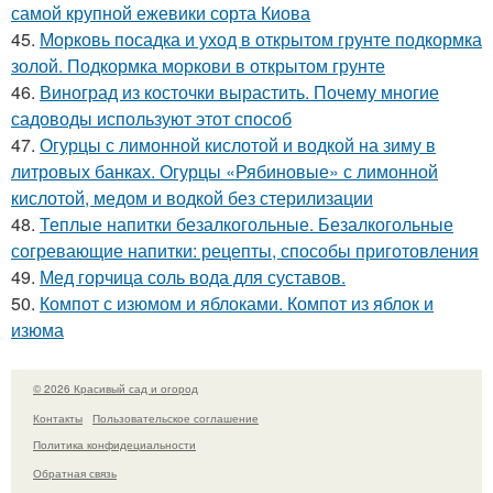
самой крупной ежевики сорта Киова
45.
Морковь посадка и уход в открытом грунте подкормка
золой. Подкормка моркови в открытом грунте
46.
Виноград из косточки вырастить. Почему многие
садоводы используют этот способ
47.
Огурцы с лимонной кислотой и водкой на зиму в
литровых банках. Огурцы «Рябиновые» с лимонной
кислотой, медом и водкой без стерилизации
48.
Теплые напитки безалкогольные. Безалкогольные
согревающие напитки: рецепты, способы приготовления
49.
Мед горчица соль вода для суставов.
50.
Компот с изюмом и яблоками. Компот из яблок и
изюма
© 2026 Красивый сад и огород
Контакты
Пользовательское соглашение
Политика конфидециальности
Обратная связь