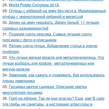
28.
World Potato Congress 2019.
29.
Огурцы с рябиной на зиму без уксуса. Маринованные
огурцы с черноплодной рябиной и мелиссой
30.
Дерен на зиму укрывать. Дёрен белый: 11 лучших
садовых разновидностей
31.
Поздние сорта персика. Самые лучшие сорта
персиков с фото и описанием
32.
Летние сорта груши. Добавление статьи в новую
подборку
33.
Что лучше мягкая кровля или металлочерепица. Что
лучше выбрать для кровли - металлочерепицу или
мягкую кровлю
34.
Лимонник, как сажать и ухаживать. Как использовать
плоды лимонника
35.
Гвоздика цветок садовая. Описание цветка
многолетняя гвоздика
36.
Гриб на яблоне. Так ли они опасны? Еще, как! В саду
эти грибы не санитары, а настоящие агрессоры и