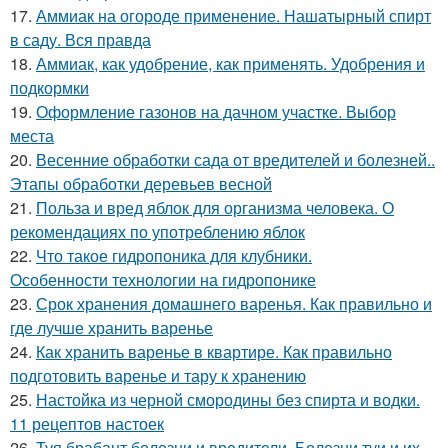
17.
Аммиак на огороде применение. Нашатырный спирт
в саду. Вся правда
18.
Аммиак, как удобрение, как применять. Удобрения и
подкормки
19.
Оформление газонов на дачном участке. Выбор
места
20.
Весенние обработки сада от вредителей и болезней..
Этапы обработки деревьев весной
21.
Польза и вред яблок для организма человека. О
рекомендациях по употреблению яблок
22.
Что такое гидропоника для клубники.
Особенности технологии на гидропонике
23.
Срок хранения домашнего варенья. Как правильно и
где лучше хранить варенье
24.
Как хранить варенье в квартире. Как правильно
подготовить варенье и тару к хранению
25.
Настойка из черной смородины без спирта и водки.
11 рецептов настоек
26.
Туя брабант болезни и вредители. Болезни туи и их