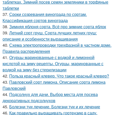
таблетках. Зимний посев семян земляники в торфяные
таблетки
37.
Сроки созревания винограда по сортам.
Классификация сортов винограда
38.
Зимняя яблоня сорта. Всё про зимние сорта яблок
39.
Летний сорт груш. Сорта лучших летних груш:
описание и особенности выращивания
40.
Схема электропроводки трехфазной в частном доме.
Правила распределения
41.
Огурцы маринованные с водкой и лимонной
кислотой на зиму рецепты. Огурцы, маринованные с
водкой на зиму без стерилизации
42.
Польза красный клевер. Что такое красный клевер?
43.
Павловский сорт лимона. Описание сорта лимона
Павловский
44.
Подсолнух для дачи. Выбор места для посева
декоративных подсолнухов
45.
Болезни туи лечение. Болезни туи и их лечение
46.
Как правильно выращивать гортензию в саду.