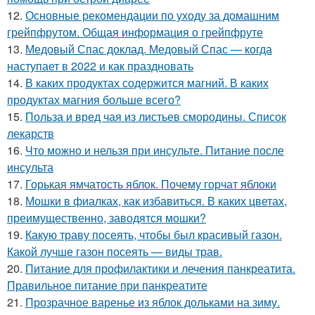
12.
Основные рекомендации по уходу за домашним
грейпфрутом. Общая информация о грейпфруте
13.
Медовый Спас доклад. Медовый Спас — когда
наступает в 2022 и как праздновать
14.
В каких продуктах содержится магний. В каких
продуктах магния больше всего?
15.
Польза и вред чая из листьев смородины. Список
лекарств
16.
Что можно и нельзя при инсульте. Питание после
инсульта
17.
Горькая ямчатость яблок. Почему горчат яблоки
18.
Мошки в фиалках, как избавиться. В каких цветах,
преимущественно, заводятся мошки?
19.
Какую траву посеять, чтобы был красивый газон.
Какой лучше газон посеять — виды трав.
20.
Питание для профилактики и лечения панкреатита.
Правильное питание при панкреатите
21.
Прозрачное варенье из яблок дольками на зиму.