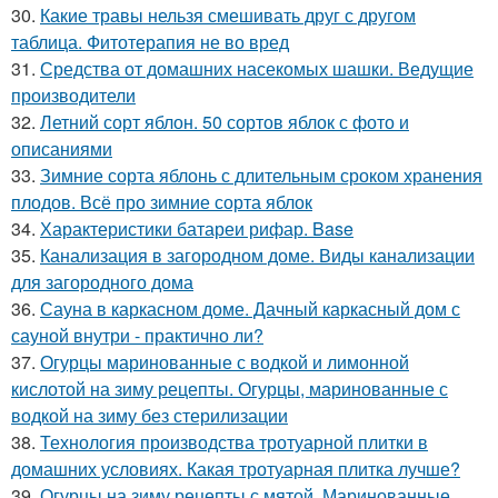
30.
Какие травы нельзя смешивать друг с другом
таблица. Фитотерапия не во вред
31.
Средства от домашних насекомых шашки. Ведущие
производители
32.
Летний сорт яблон. 50 сортов яблок с фото и
описаниями
33.
Зимние сорта яблонь с длительным сроком хранения
плодов. Всё про зимние сорта яблок
34.
Характеристики батареи рифар. Base
35.
Канализация в загородном доме. Виды канализации
для загородного дома
36.
Сауна в каркасном доме. Дачный каркасный дом с
сауной внутри - практично ли?
37.
Огурцы маринованные с водкой и лимонной
кислотой на зиму рецепты. Огурцы, маринованные с
водкой на зиму без стерилизации
38.
Технология производства тротуарной плитки в
домашних условиях. Какая тротуарная плитка лучше?
39.
Огурцы на зиму рецепты с мятой. Маринованные