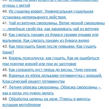
огурцы с мятой
40.
Ик сушилка корвет. Универсальная сушильная
установка непрерывного действия.
41.
Чай из веточек смородины. Ветки черной смородины
— лечебные свойства, как заваривать чай из веточек
42.
Как сделать панаму из бумаги своими руками для
мальчиков. Как сделать панаму из бумаги видео
43.
Как просушить баню после помывки. Как сушить
баню?
44.
Корень подсолнуха, как сушить. Как не ошибиться
при покупке корней или при их заготовке
45.
Как сохранить куст перца до весны. Чудо-перчик
46.
Варенье из яблок дольками пятиминутка с корицей.
Классический рецепт пятиминутки
47.
Летняя обрезка смородины. Обрезка смородины –,
как и когда это нужно делать
48.
Обработка целины на даче. Плюсы и минусы
вспашки мотоблоком