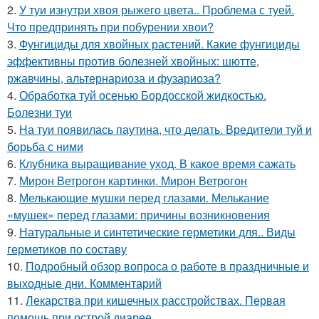
2.
У туи изнутри хвоя рыжего цвета.. Проблема с туей.
Что предпринять при побурении хвои?
3.
Фунгициды для хвойных растений. Какие фунгициды
эффективны против болезней хвойных: шютте,
ржавчины, альтернариоза и фузариоза?
4.
Обработка туй осенью Бордосской жидкостью.
Болезни туи
5.
На туи появилась паутина, что делать. Вредители туй и
борьба с ними
6.
Клубника выращивание уход. В какое время сажать
7.
Мирон Ветрогон картинки. Мирон Ветрогон
8.
Мелькающие мушки перед глазами. Мелькание
«мушек» перед глазами: причины возникновения
9.
Натуральные и синтетические герметики для.. Виды
герметиков по составу
10.
Подробный обзор вопроса о работе в праздничные и
выходные дни. Комментарий
11.
Лекарства при кишечных расстройствах. Первая
помощь при острой диарее