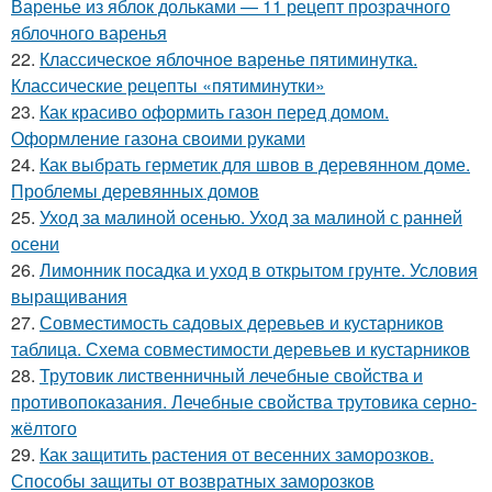
Варенье из яблок дольками — 11 рецепт прозрачного
яблочного варенья
22.
Классическое яблочное варенье пятиминутка.
Классические рецепты «пятиминутки»
23.
Как красиво оформить газон перед домом.
Оформление газона своими руками
24.
Как выбрать герметик для швов в деревянном доме.
Проблемы деревянных домов
25.
Уход за малиной осенью. Уход за малиной с ранней
осени
26.
Лимонник посадка и уход в открытом грунте. Условия
выращивания
27.
Совместимость садовых деревьев и кустарников
таблица. Схема совместимости деревьев и кустарников
28.
Трутовик лиственничный лечебные свойства и
противопоказания. Лечебные свойства трутовика серно-
жёлтого
29.
Как защитить растения от весенних заморозков.
Способы защиты от возвратных заморозков