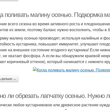
да поливать малину осенью. Подкормка 
ение всего сезона во время активного роста и плодоношен
нтов из земли, поэтому баланс нужно восполнить, чтобы в 
рмку малину осенью производят, используя калийные и ф
тойкость кустарника, повышают иммунитет, улучшают плод
ние на внешнее состояние ягодного кустарника! Если нижн
т, не хватает фосфора. А если вы обнаружили краевой некро
ают коричневый оттенок), который начинается с нижнего яр
ь дальше →
но ли обрезать лапчатку осенью. Нужно л
ически любое кустарниковое или древесное растение нуждае