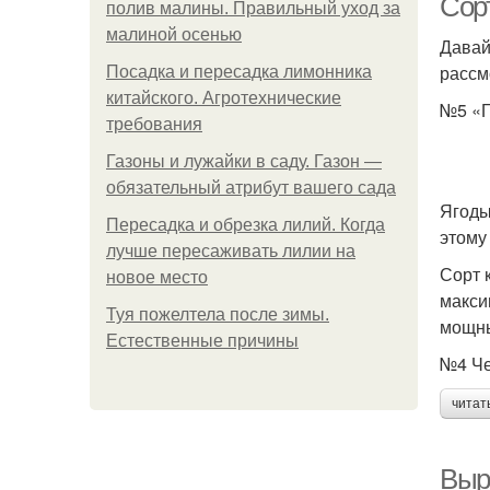
Сор
полив малины. Правильный уход за
малиной осенью
Давай
рассм
Посадка и пересадка лимонника
китайского. Агротехнические
№5 «Г
требования
Газоны и лужайки в саду. Газон —
обязательный атрибут вашего сада
Ягоды
Пересадка и обрезка лилий. Когда
этому
лучше пересаживать лилии на
Сорт 
новое место
макси
Туя пожелтела после зимы.
мощны
Естественные причины
№4 Че
читат
Выр