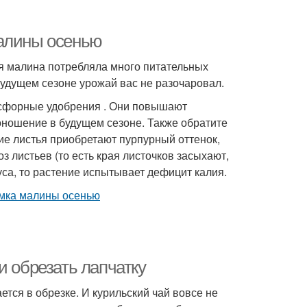
малины осенью
ия малина потребляла много питательных
будущем сезоне урожай вас не разочаровал.
осфорные удобрения . Они повышают
оношение в будущем сезоне. Также обратите
ие листья приобретают пурпурный оттенок,
з листьев (то есть края листочков засыхают,
уса, то растение испытывает дефицит калия.
и обрезать лапчатку
тся в обрезке. И курильский чай вовсе не