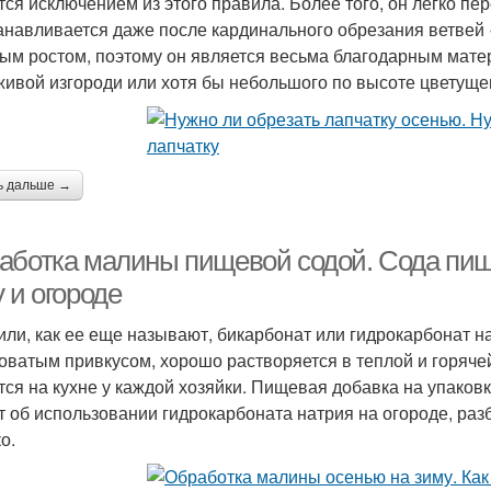
тся исключением из этого правила. Более того, он легко пе
анавливается даже после кардинального обрезания ветвей 
ым ростом, поэтому он является весьма благодарным мат
живой изгороди или хотя бы небольшого по высоте цветуще
ь дальше →
аботка малины пищевой содой. Сода пи
 и огороде
или, как ее еще называют, бикарбонат или гидрокарбонат н
оватым привкусом, хорошо растворяется в теплой и горяче
тся на кухне у каждой хозяйки. Пищевая добавка на упаковк
т об использовании гидрокарбоната натрия на огороде, ра
о.