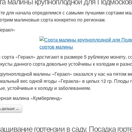
та малины крупноплодной для Подмосков
те для начала определимся с самыми лучшими сортами мал
отрим малиновые сорта конкретно по регионам.
еракл»
 сорта «Геракл» достигают в размере 5 рублевую монету, с
 кусты данного сорта довольно устойчивы к холодам и разн
крупноплодной малины «Геракл» оказался у нас на пятом 
мальный вес одной ягоды «Геракла» в целых 12 гр. Плоды п
е, устойчивые к холоду и заболеваниям.
рная малина «Кумберленд»
ь дальше →
ащивание гортензии в саду. Посадка горт