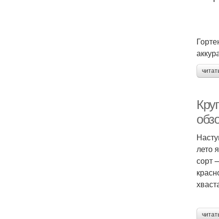
Горте
аккур
читат
Кру
обз
Насту
лето 
сорт 
красн
хваст
читат