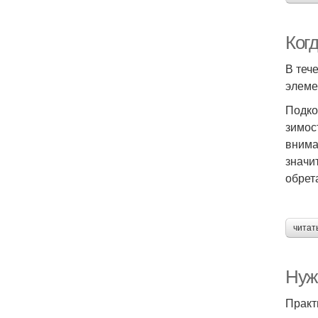
Ког
В теч
элеме
Подко
зимос
внима
значи
обрет
читат
Нуж
Практ