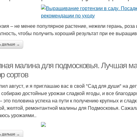
нзия – не менее популярное растение, нежели герань, роза
атность, чтобы получить хороший результат при ее выращива
ь дальше →
пная малина для подмосковья. Лучшая м
ор сортов
пил август, и я приглашаю вас в свой "Сад для души" на д
я собираю достойные урожаи сладкой ягоды, и все благода
— это половина успеха на пути к получению крупных и слад
ой, желтой, ремонтантной малины для Подмосковья. Сажала 
аюсь урожаями..
ь дальше →