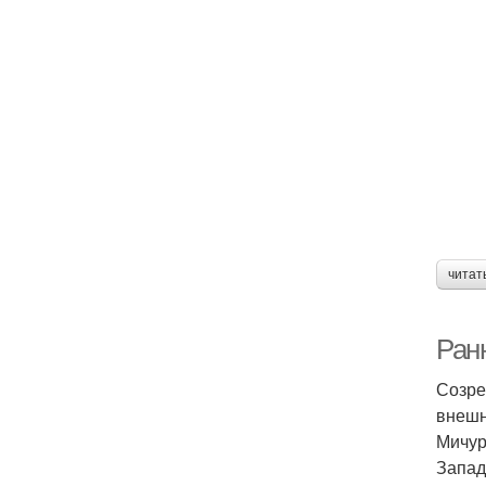
читат
Ран
Созре
внешн
Мичур
Запад