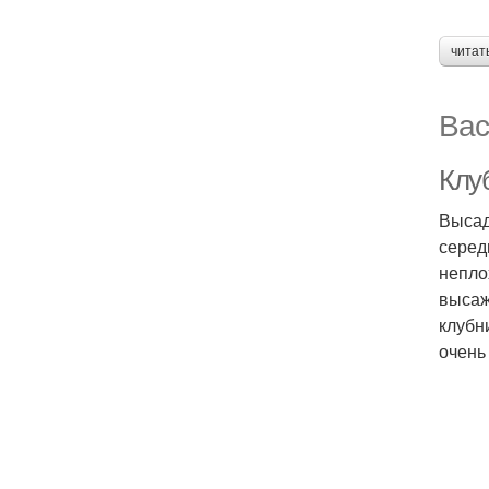
читат
Вас
Клу
Высад
серед
непло
высаж
клубн
очень 