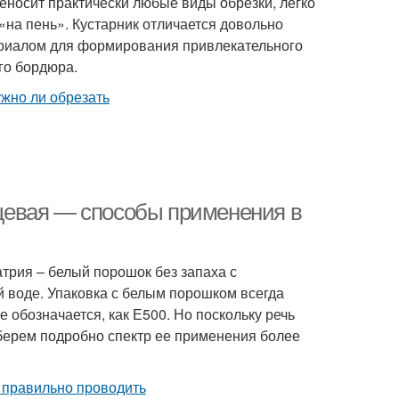
реносит практически любые виды обрезки, легко
«на пень». Кустарник отличается довольно
ериалом для формирования привлекательного
го бордюра.
щевая — способы применения в
атрия – белый порошок без запаха с
й воде. Упаковка с белым порошком всегда
е обозначается, как Е500. Но поскольку речь
зберем подробно спектр ее применения более