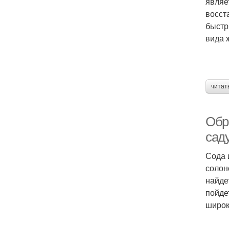
являе
восст
быстр
вида 
читат
Обр
саду
Сода 
солон
найде
пойде
широк