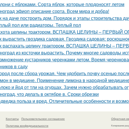
лони с яблоками. Сорта яблок, которые плодоносят летом
ноград эфиоп описание сорта. Всем мира и добра!
к на даче построить дом. Порядок и этапы строительства д
плый пол или радиаторы. Теплый пол
хота целины трактором. ВСПАШКА ЦЕЛИНЫ – ПЕРВЫЙ 
к вырастить гвоздика садовая. Гвоздика садовая: роскошн
к распахать целину трактором. ВСПАШКА ЦЕЛИНЫ – ПЕ
ноград из косточки вырастить. Почему многие садоводы ис
змножение кустарников черенками летом. Время черенков
рников в саду
ород после сбора урожая. Чем удобрить почву осенью посл
мон в медицине. Применение лимона в народной медицин
локо и йод от тли на огурцах. Зачем нужно обрабатывать 
ноград, что делать в октябре в. Сроки обрезки
дведка польза и вред. Отличительные особенности и возм
Контакты
Пользовательское соглашение
Обратная св
Политика конфидециальности
Копирование раз