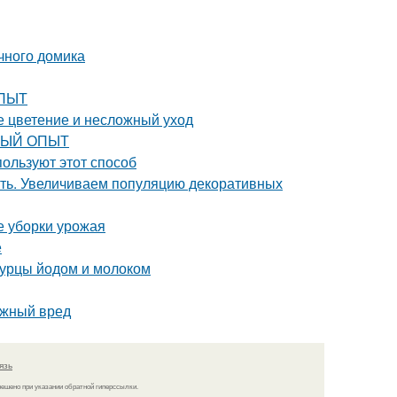
ачного домика
ОПЫТ
ое цветение и несложный уход
РВЫЙ ОПЫТ
пользуют этот способ
ать. Увеличиваем популяцию декоративных
е уборки урожая
е
огурцы йодом и молоком
ожный вред
язь
решено при указании обратной гиперссылки.