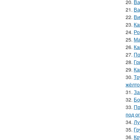
20.
Ва
21.
Ва
22.
Ви
23.
Ка
24.
Ро
25.
Ма
26.
Ка
27.
По
28.
Гр
29.
Ка
30.
Тр
жёлто
31.
За
32.
Бо
33.
Пр
под о
34.
Лу
35.
Гр
36.
Кр