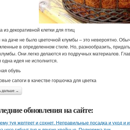
а из декоративной клетки для птиц
 на даче не было цветочной клумбы – это невероятно. Обыч
ленные в определенном стиле. Но, разнообразить, придат
клумбы. Они легко делаются из подручных материалов. Гла
и одна идея не исполнится.
ая обувь
овые сапоги в качестве горшочка для цветка
ь дальше →
ледние обновления на сайте:
ему туя желтеет и сохнет. Неправильные посадка и уход и 
за чего гибнут туя и другие хвойные. Подкормка туи