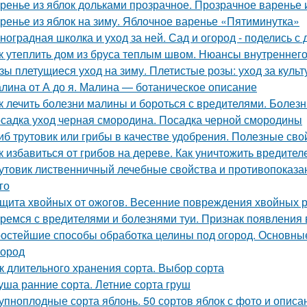
ренье из яблок дольками прозрачное. Прозрачное варенье 
ренье из яблок на зиму. Яблочное варенье «Пятиминутка»
ноградная школка и уход за ней. Сад и огород - поделись с 
к утеплить дом из бруса теплым швом. Нюансы внутреннего
зы плетущиеся уход на зиму. Плетистые розы: уход за культ
лина от А до я. Малина — ботаническое описание
к лечить болезни малины и бороться с вредителями. Болез
садка уход черная смородина. Посадка черной смородины
иб трутовик или грибы в качестве удобрения. Полезные сво
к избавиться от грибов на дереве. Как уничтожить вредит
утовик лиственничный лечебные свойства и противопоказан
го
щита хвойных от ожогов. Весенние повреждения хвойных р
ремся с вредителями и болезнями туи. Признак появления 
остейшие способы обработка целины под огород. Основные
город
к длительного хранения сорта. Выбор сорта
уша ранние сорта. Летние сорта груш
упноплодные сорта яблонь. 50 сортов яблок с фото и опис