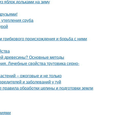
из яблок дольками на зиму
друзьями!
 утепления сруба
урой
ни грибкового происхождения и борьба с ними
йства
елей древесины? Основные методы
ия. Лечебные свойства трутовика серно-
астений – ожоговые и не только
вредителей и заболеваний у туй
 правила обработки целины и подготовки земли
аниями