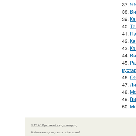
37.
Яб
38.
Ви
39.
Ка
40.
Те
41.
Па
42.
Ка
43.
Ка
44.
Ви
45.
Ра
куста
46.
Ог
47.
Ли
48.
Мо
49.
Ви
50.
Ме
© 2026 Красивый сад и огород
Любите ли вы цветы, так как любим их мы?