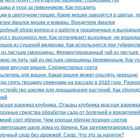
адка и уход за лимонником. Как посадить
ки в цветочном горшке. Какие мошки заводятся в цветах, 
езни фиалок мушки и комары. Вредители фиалок
робный обзор вопроса о работе в праздничные и выходные
уск с выходного дня. Как оплачивают выходные, не вошедш
ошок из сушеной медведки. Как используется при туберкул
 из листьев смородины. Ферментированный чай из листьев
жно ли пить чай из листьев смородины беременным. Как ух
мая вкусная вишня. Среднеспелые сорта
ылитель для вишни. Какая вишня может опылять черешню
гда сеять гвоздику семенами на рассаду в 2022 году. Разно
устройство школки для доращивания растений. Как оборуд
ний
асная варежка клубника. Отзывы клубника красная варежк
родные средства обработки сада от болезней и вредителей
мний сорт яблони. Чем хороши яблони поздних сортов
рметизация швов дома из бревна. Как загерметизировать 
лочный сидр без дрожжей. Сидр. Что это за напиток?