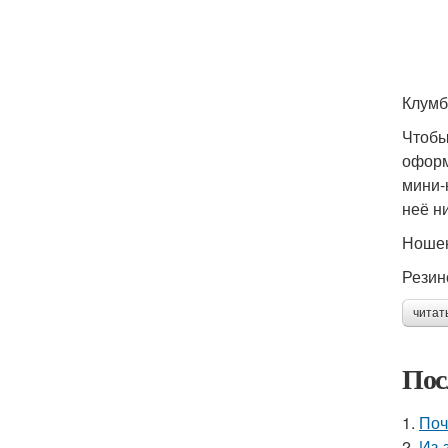
Клумб
Чтобы
оформ
мини-
неё н
Ношен
Резин
читат
Пос
1.
Поч
2.
Из-