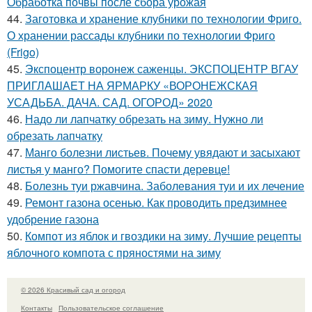
Обработка почвы после сбора урожая
44.
Заготовка и хранение клубники по технологии Фриго.
О хранении рассады клубники по технологии Фриго
(Frigo)
45.
Экспоцентр воронеж саженцы. ЭКСПОЦЕНТР ВГАУ
ПРИГЛАШАЕТ НА ЯРМАРКУ «ВОРОНЕЖСКАЯ
УСАДЬБА. ДАЧА. САД. ОГОРОД» 2020
46.
Надо ли лапчатку обрезать на зиму. Нужно ли
обрезать лапчатку
47.
Манго болезни листьев. Почему увядают и засыхают
листья у манго? Помогите спасти деревце!
48.
Болезнь туи ржавчина. Заболевания туи и их лечение
49.
Ремонт газона осенью. Как проводить предзимнее
удобрение газона
50.
Компот из яблок и гвоздики на зиму. Лучшие рецепты
яблочного компота с пряностями на зиму
© 2026 Красивый сад и огород
Контакты
Пользовательское соглашение