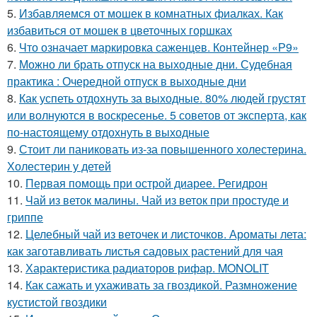
5.
Избавляемся от мошек в комнатных фиалках. Как
избавиться от мошек в цветочных горшках
6.
Что означает маркировка саженцев. Контейнер «Р9»
7.
Можно ли брать отпуск на выходные дни. Судебная
практика : Очередной отпуск в выходные дни
8.
Как успеть отдохнуть за выходные. 80% людей грустят
или волнуются в воскресенье. 5 советов от эксперта, как
по-настоящему отдохнуть в выходные
9.
Стоит ли паниковать из-за повышенного холестерина.
Холестерин у детей
10.
Первая помощь при острой диарее. Регидрон
11.
Чай из веток малины. Чай из веток при простуде и
гриппе
12.
Целебный чай из веточек и листочков. Ароматы лета:
как заготавливать листья садовых растений для чая
13.
Характеристика радиаторов рифар. MONOLIT
14.
Как сажать и ухаживать за гвоздикой. Размножение
кустистой гвоздики