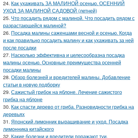
24.
Как ухаживать ЗА МАЛИНОЙ осенью. ОСЕННИЙ
УХОД ЗА МАЛИНОЙ САДОВОЙ (летней)
25.
Что посадить рядом с малиной. Что посадить рядом с
разрастающейся малиной?
26.
Посадка малины саженцами весной и осенью. Когда
и как правильно посадить малину и как ухаживать за ней
после посадки
27.
Насколько эффективна и целесообразна посадка
малины осенью. Основные преимущества осенней
посадки малины
28.
Обзор болезней и вредителей малины. Добавление
статьи в новую подборку
29.
Сажистый грибок на яблоне. Лечение сажистого
грибка на яблоне
30.
Как спасти дерево от гриба. Разновидности грибка на
деревьях
31.
Японский лимонник выращивание и уход. Посадка
лимонника китайского
32.
Какие болезни и вредители поражают туи.