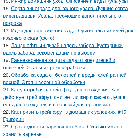
15.
Инжир домашний уход. Описание и виды культуры
16.
Сорта винограда для южного урала. Лучшие сорта
винограда для Урала, требующие дополнительного
покрова
17.
Идея для оформления сада. Оригинальных идей для
красивого сада (фото)
18.
Ландшафтный дизайн вдоль забора. Кустарники
вдоль забора: рекомендации по выбору
19.
Ранневесенняя защита сада от вредителей и
болезней. Этапы и сроки обработки
20.
Обработка сада от болезней и вредителей ранней
весной. Этапы весенней обработки
21.
Как употреблять грейпфрут для похудения. Как
действует грейпфрут, сжигает ли жир и как его лучше
есть для похудения и с пользой для организма
22.
Как привить грейпфрут в домашних условиях. #15
Григорич
23.
Срок годности варенья из яблок. Сколько можно
хранить варенье