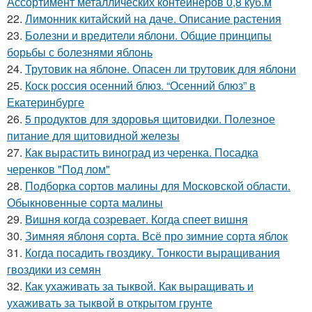
Ассортимент металлических контейнеров 0,8 куб.м
22.
Лимонник китайский на даче. Описание растения
23.
Болезни и вредители яблони. Общие принципы
борьбы с болезнями яблонь
24.
Трутовик на яблоне. Опасен ли трутовик для яблони
25.
Коск россия осенний блюз. “Осенний блюз” в
Екатеринбурге
26.
5 продуктов для здоровья щитовидки. Полезное
питание для щитовидной железы
27.
Как вырастить виноград из черенка. Посадка
черенков "Под лом"
28.
Подборка сортов малины для Московской области.
Обыкновенные сорта малины
29.
Вишня когда созревает. Когда спеет вишня
30.
Зимняя яблоня сорта. Всё про зимние сорта яблок
31.
Когда посадить гвоздику. Тонкости выращивания
гвоздики из семян
32.
Как ухаживать за тыквой. Как выращивать и
ухаживать за тыквой в открытом грунте