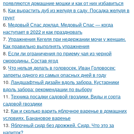
появляются домашние мошки и как от них избавиться
5.
Как вырастить дуб из желудя в саду. Посадка желудя в
грунт
6.
Медовый Спас доклад. Медовый Спас — когда
наступает в 2022 и как праздновать
7.
Упражнения Кегеля при недержании мочи у женщин.
Как правильно выполнять упражнения
8.
Если ли ограничения по приему чая из черной
смородины. Состав ягод
9.
Что нельзя делать в головосек. Иван Головосек:
запреты одного из самых опасных дней в году
10.
Ландшафтный дизайн вдоль забора. Кустарники
вдоль забора: рекомендации по выбору
11.
Техника посадки садовой гвоздики. Виды и сорта
садовой гвоздики
12.
Как и сколько варить яблочное варенье в домашних
условиях. Банановое варенье
13.
Яблочный сидр без дрожжей. Сидр. Что это за
напиток?