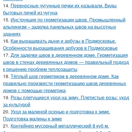
14.
Переносные чугунные печки их называли. Виды
бытовых печей из чугуна
15.
Инструкция по герметизации швов. Промышленный
альпинизм – заделка панельных швов на высотных
зданиях
16.
Как выращивать дыни и арбузы в Подмосковье.
Особенности выращивания арбузов в Подмосковье
17.
Для заделки швов в деревянном доме. Герметизация
швов в стенах деревянных домов — правильный подход
к решению проблем теплозащиты
18.
Тёплый шов герметиком в деревянном доме. Как
правильно произвести герметизацию швов деревянных
домов с помощью герметика
19.
Розы плетущиеся уход на зиму. Плетистые розы: уход
за культурой
20.
Уход за малиной осенью и подготовка к зиме.
Подготовка малины к зиме
21.
Контейнер мусорный металлический 8 куб м.