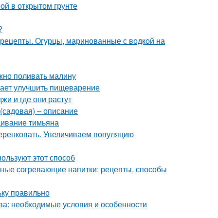
вой в открытом грунте
?
 рецепты. Огурцы, маринованные с водкой на
ужно поливать малину
гает улучшить пищеварение
жи и где они растут
(садовая) – описание
ивание тимьяна
еренковать. Увеличиваем популяцию
пользуют этот способ
ьные согревающие напитки: рецепты, способы
ьку правильно
ква: необходимые условия и особенности