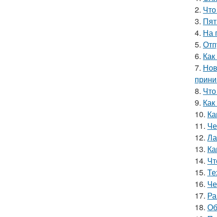
2.
Что
3.
Пят
4.
На 
5.
Отп
6.
Как
7.
Нов
прини
8.
Что
9.
Как
10.
Ка
11.
Че
12.
Ла
13.
Ка
14.
Чт
15.
Те
16.
Че
17.
Ра
18.
Об