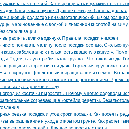
к ухаживать за тыквой. Как выращивать и ухаживать за тык
чь для бани, какая лучше. Лучшие печи для бани на дровах
юминиевый радиатор или биметаллический. В чем разница
урцы маринованные с водкой и лимонной кислотой на зиму
без стерилизации
к вырастить лилию водяную. Правила посадки нимфеи
к часто поливать малину после посадки осенью. Сколько н
и каких заболеваниях нельзя есть квашеную капусту. Помо
оды Годжи, как употреблять инструкция. Что такое ягоды Год
к выращивать гортензию на даче. Гортензия крупнолистная 
мьян пурпурно фиолетовый выращивание из семян. Выращ
кие кустарники можно размножать черенкованием. Время ч
ативных кустарников в саду
ноград из косточки вырастить. Почему многие садоводы ис
залкогольные согревающие коктейли рецепты. Безалкогол
товления
рная редька посадка и уход сроки посадки. Как посеять ред
квы выращивание и уход в открытом грунте. Как растет ты
прос садоводу онлайн. Дачные вопросы и ответы