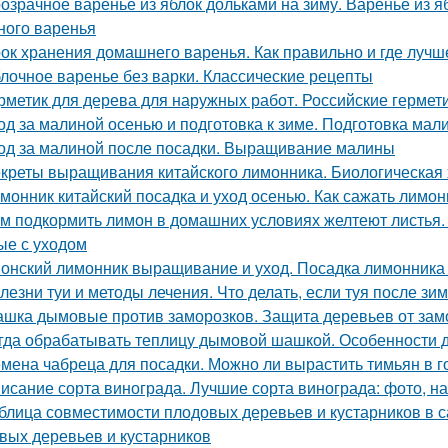
озрачное варенье из яблок дольками на зиму. Варенье из я
ного варенья
ок хранения домашнего варенья. Как правильно и где лучш
лочное варенье без варки. Классические рецепты
рметик для дерева для наружных работ. Российские гермет
од за малиной осенью и подготовка к зиме. Подготовка мал
од за малиной после посадки. Выращивание малины
креты выращивания китайского лимонника. Биологическая 
монник китайский посадка и уход осенью. Как сажать лимо
м подкормить лимон в домашних условиях желтеют листья.
ые с уходом
онский лимонник выращивание и уход. Посадка лимонника 
лезни туи и методы лечения. Что делать, если туя после зи
шка дымовые против заморозков. Защита деревьев от зам
гда обрабатывать теплицу дымовой шашкой. Особенности 
мена чабреца для посадки. Можно ли вырастить тимьян в 
исание сорта винограда. Лучшие сорта винограда: фото, на
блица совместимости плодовых деревьев и кустарников в 
вых деревьев и кустарников