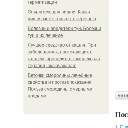
герметизации
Опылитель для вишни. Какая
вишня может опылять черешню
Болезни и вредители туи. Болезни
туи и их лечение
Лучшее средство от кашля. При
заболеваниях, протекающих с
кашлем, проводится комплексная
терапия, включающая:
Веточки смородины лечебные
свойства и противопоказания.
Польза смородины с черными
плодами
читат
Пос
1.
Сли