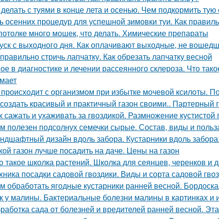
 делать с туями в конце лета и осенью. Чем подкормить тую
ь осенних процедур для успешной зимовки туи. Как правиль
потолке много мошек, что делать. Химические препараты
уск с выходного дня. Как оплачивают выходные, не вошедш
 правильно стричь лапчатку. Как обрезать лапчатку весной
ое в диагностике и лечении рассеянного склероза. Что так
мает
 происходит с организмом при избытке мочевой ксилоты. П
 создать красивый и практичный газон своими.. Партерный 
к сажать и ухаживать за гвоздикой. Размножение кустистой 
м полезен подсолнух семечки сырые. Состав, виды и польз
ндшафтный дизайн вдоль забора. Кустарники вдоль забора
кой газон лучше посадить на даче. Цены на газон
о такое школка растений. Школка для сеянцев, черенков и 
хника посадки садовой гвоздики. Виды и сорта садовой гво
м обработать ягодные кустарники ранней весной. Бордоска
к у малины. Бактериальные болезни малины в картинках и 
работка сада от болезней и вредителей ранней весной. Эт