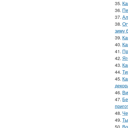
35.
Ка
36.
Пе
37.
Ал
38.
Ог
зиму 
39.
Ка
40.
Ка
41.
Пр
42.
Яг
43.
Ка
44.
Ти
45.
Ка
декор
46.
Ви
47.
Бе
приго
48.
Че
49.
Ты
50.
Во