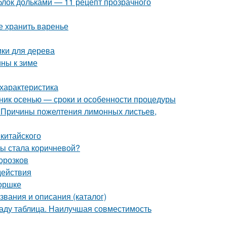
блок дольками — 11 рецепт прозрачного
е хранить варенье
ики для дерева
ины к зиме
характеристика
нник осенью — сроки и особенности процедуры
 Причины пожелтения лимонных листьев,
китайского
мы стала коричневой?
орозков
действия
горшке
звания и описания (каталог)
саду таблица. Наилучшая совместимость