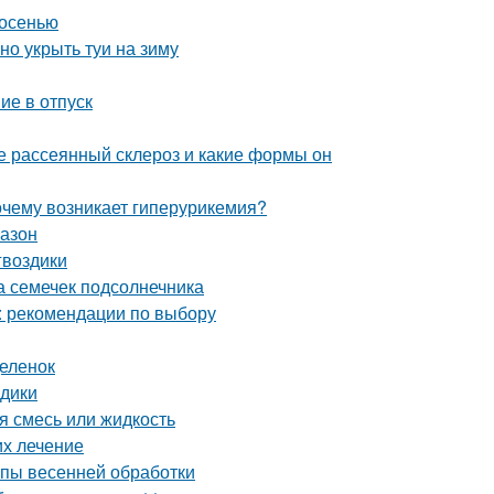
 осенью
но укрыть туи на зиму
ие в отпуск
ое рассеянный склероз и какие формы он
очему возникает гиперурикемия?
газон
гвоздики
а семечек подсолнечника
: рекомендации по выбору
деленок
здики
я смесь или жидкость
их лечение
апы весенней обработки