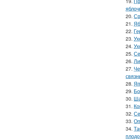
19.
Пр
яблоч
20.
Ср
21.
Яб
22.
Ге
23.
Ух
24.
Ух
25.
Се
26.
Ли
27.
Че
связн
28.
Яп
29.
Бо
30.
Ша
31.
Ко
32.
Се
33.
Оп
34.
Та
плодо