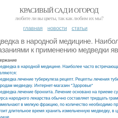
КРАСИВЫЙ САД И ОГОРОД
любите ли вы цветы, так как любим их мы?
главная
новости
статьи
ведка в народной медицине. Наибо
азаниями к применению медведки яв
ержание
едведка в народной медицине. Наиболее часто встречающ
вляются:
едведка лечение туберкулеза рецепт. Рецепты лечения ту
родам медведку. Интернет-магазин "Здоровье"
едведка лечение бронхита. Лечение основано на приеме с
урса народного лекарства обычно составляет тридцать гра
змельчают в мелкую фракцию, по количество необходимо п
тоит длительное время хранить измельченную медведку, в 
учше.