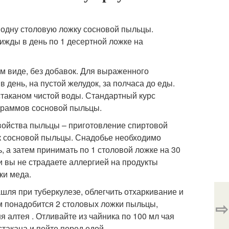
 одну столовую ложку сосновой пыльцы.
ижды в день по 1 десертной ложке на
.
м виде, без добавок. Для выраженного
 день, на пустой желудок, за полчаса до еды.
таканом чистой воды. Стандартный курс
 граммов сосновой пыльцы.
войства пыльцы – приготовление спиртовой
ек сосновой пыльцы. Снадобье необходимо
 а затем принимать по 1 столовой ложке на 30
и вы не страдаете аллергией на продукты
ки меда.
шля при туберкулезе, облегчить отхаркивание и
⇨
м понадобится 2 столовых ложки пыльцы,
я алтея . Отливайте из чайника по 100 мл чая
стакана и пейте перед едой.