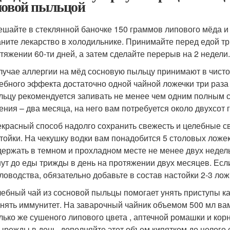
новой пыльцой
шайте в стеклянной баночке 150 граммов липового мёда и
ните лекарство в холодильнике. Принимайте перед едой тр
тяжении 60-ти дней, а затем сделайте перерыв на 2 недели
лучае аллергии на мёд сосновую пыльцу принимают в чисто
ебного эффекта достаточно одной чайной ложечки три раза в
ьцу рекомендуется запивать не менее чем одним полным с
ения – два месяца, на него вам потребуется около двухсот
красный способ надолго сохранить свежесть и целебные с
тойки. На чекушку водки вам понадобится 5 столовых лож
ержать в темном и прохладном месте не менее двух недель,
ут до еды трижды в день на протяжении двух месяцев. Есл
ловодства, обязательно добавьте в состав настойки 2-3 лож
ебный чай из сосновой пыльцы помогает унять приступы ка
нять иммунитет. На заварочный чайник объемом 500 мл ва
лько же сушеного липового цвета , аптечной ромашки и корн
ырежды в день, дополняйте этот объем кипятком до целого 