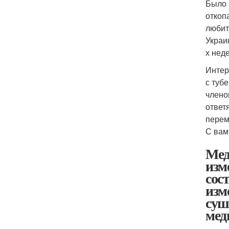
Было 
откоп
любит
Украи
х нед
Интер
с туб
члено
ответ
перем
С вам
Мед
изм
сос
изм
суш
мед