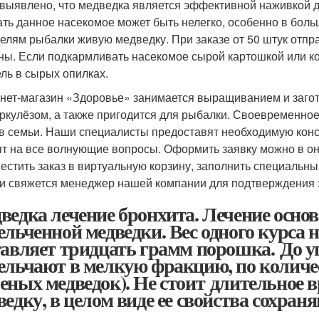
выявлено, что медведка является эффективной наживкой д
ать данное насекомое может быть нелегко, особенно в боль
елям рыбалки живую медведку. При заказе от 50 штук отпр
ны. Если подкармливать насекомое сырой картошкой или ко
ель в сырых опилках.
нет-магазин «Здоровье» занимается выращиванием и загот
еркулёзом, а также пригодится для рыбалки. Своевременно
в семьи. Наши специалисты предоставят необходимую конс
ят на все волнующие вопросы. Оформить заявку можно в о
естить заказ в виртуальную корзину, заполнить специальны
и свяжется менеджер нашей компании для подтверждения з
ведка лечение бронхита. Лечение осно
ельченной медведки. Вес одного курса 
тавляет тридцать грамм порошка. До у
ельчают в мелкую фракцию, по количес
еных медведок). Не стоит длительное 
ведку, в целом виде ее свойства сохран