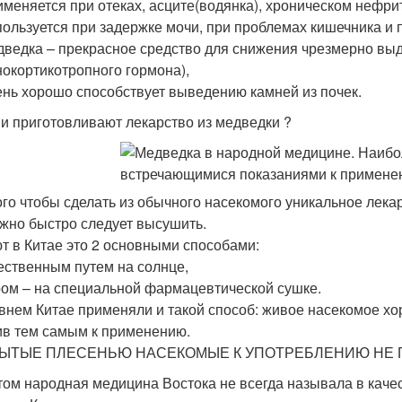
меняется при отеках, асците(водянка), хроническом нефрит
ользуется при задержке мочи, при проблемах кишечника и 
ведка – прекрасное средство для снижения чрезмерно вы
окортикотропного гормона),
нь хорошо способствует выведению камней из почек.
ни приготовливают лекарство из медведки ?
ого чтобы сделать из обычного насекомого уникальное лекар
жно быстро следует высушить.
т в Китае это 2 основными способами:
тественным путем на солнце,
ром – на специальной фармацевтической сушке.
внем Китае применяли и такой способ: живое насекомое хор
ив тем самым к применению.
ЫТЫЕ ПЛЕСЕНЬЮ НАСЕКОМЫЕ К УПОТРЕБЛЕНИЮ НЕ 
том народная медицина Востока не всегда называла в каче