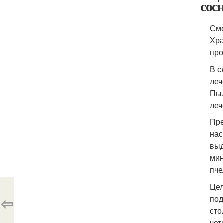
сос
Сме
Хра
про
В с
леч
Пыл
леч
Пре
нас
выд
мин
пче
Цел
⇦
под
сто
чет