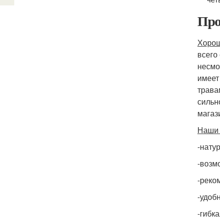
Про
Хорош
всего
несмо
имеет
трава
сильн
магаз
Наши 
-нату
-возм
-реко
-удоб
-гибк