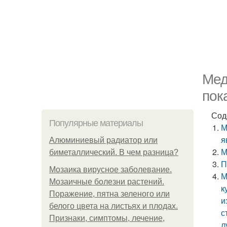
Мед
пок
Сод
Популярные материалы
М
я
Алюминиевый радиатор или
М
биметаллический. В чем разница?
П
Мозаика вирусное заболевание.
М
Мозаичные болезни растений.
к
Поражение, пятна зеленого или
и
белого цвета на листьях и плодах.
с
Признаки, симптомы, лечение,
л