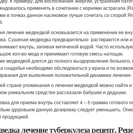
дку. К примеру, для восполнения энергии, устранения пато
ендовалось применять в сочетании с корнями астрагала (Rad
ми в почках данное насекомое лучше сочетать со спорой Я
й.
ня лечение медведкой основывается на применении ее внут
ка. Сушеная медведка предварительно растираются или изм
инимают внутрь, запивая кипяченой водой. Часто использу
ьшое кол-во меда и принимают готовую смесь натощак.
ие медведкой длится до полного выздоровления больного, 
а снадобья необходимо обследоваться у врача и по возмож
дования для выявления положительной динамики лечения.
ей стране упоминания о лечении медведкой можно найти и 
ном уникальном средстве рассказали бабушки и дедушки.
овка для приема внутрь составляет 4 – 5 грамма готового
абым здоровьем данную дозировку следует уменьшить. Опис
 продукцией.
ведка лечение туберкулеза рецепт. Рец