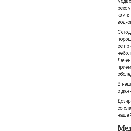
медве
реком
камня
водко
Сегод
порош
ее пр
небол
Лечен
прием
обсле
В наш
о дан
Дозир
со сл
нашей
Мед