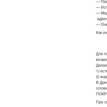
— При
— Исп
— Мед
адрен
— Оче
Как о
Для т
возмо
Делаю
1) ес
2) жа
В Дре
готов
ПОКР
При э