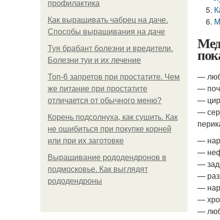
профилактика
К
Как выращивать чабрец на даче.
М
Способы выращивания на даче
Мед
Туя брабант болезни и вредители.
пок
Болезни туи и их лечение
— люб
Топ-6 запретов при простатите. Чем
— поч
же питание при простатите
— цир
отличается от обычного меню?
— сер
Корень подсолнуха, как сушить. Как
перика
не ошибиться при покупке корней
— нар
или при их заготовке
— неф
Выращивание рододендронов в
— зад
подмосковье. Как выглядят
— раз
рододендроны
— нар
— хро
— люб