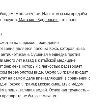
обходимом количестве. Насекомых мы продаём
продукта.
Магазин «Здоровье»
- это шанс
ёз
есмотря на широкое проведение
евания является палочка Коха, которая из-за
 антибиотиками. Сушёная медведка против
ли много лет назад в китайской медицине.
ит фермент, который с лёгкостью растворяет
ухом перемолотом виде. Около 30 грамм входит
ультат на самом деле впечатляющий в сравнении с
ки (около 5 грамм) можно смешать с мёдом,
ёма пищи, запивая водой. Основная трудность –
о препарата не было замечено.