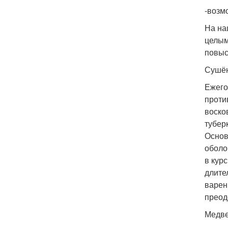
-возм
На на
целым
повыс
Сушён
Ежего
проти
воско
тубер
Основ
оболо
в кур
длите
варен
преод
Медве