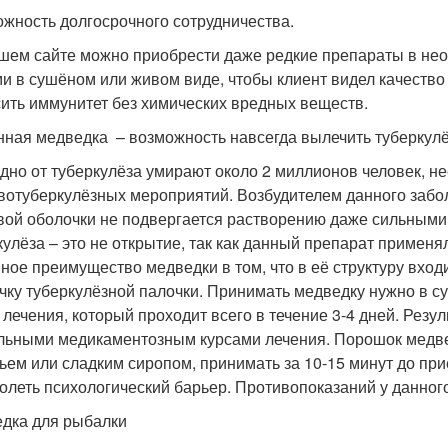
ожность долгосрочного сотрудничества.
шем сайте можно приобрести даже редкие препараты в не
и в сушёном или живом виде, чтобы клиент видел качество 
ить иммунитет без химических вредных веществ.
ная медведка – возможность навсегда вылечить туберкул
дно от туберкулёза умирают около 2 миллионов человек, н
вотуберкулёзных мероприятий. Возбудителем данного забол
вой оболочки не подвергается растворению даже сильными
кулёза – это не открытие, так как данный препарат применя
ное преимущество медведки в том, что в её структуру вход
чку туберкулёзной палочки. Принимать медведку нужно в с
с лечения, который проходит всего в течение 3-4 дней. Рез
льными медикаментозным курсами лечения. Порошок медвед
ьем или сладким сиропом, принимать за 10-15 минут до при
олеть психологический барьер. Противопоказаний у данног
дка для рыбалки