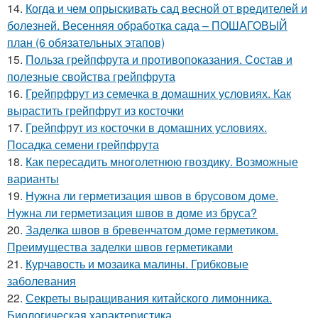
14.
Когда и чем опрыскивать сад весной от вредителей и
болезней. Весенняя обработка сада – ПОШАГОВЫЙ
план (6 обязательных этапов)
15.
Польза грейпфрута и противопоказания. Состав и
полезные свойства грейпфрута
16.
Грейпрфрут из семечка в домашних условиях. Как
вырастить грейпфрут из косточки
17.
Грейпфрут из косточки в домашних условиях.
Посадка семени грейпфрута
18.
Как пересадить многолетнюю гвоздику. Возможные
варианты
19.
Нужна ли герметизация швов в брусовом доме.
Нужна ли герметизация швов в доме из бруса?
20.
Заделка швов в бревенчатом доме герметиком.
Преимущества заделки швов герметиками
21.
Курчавость и мозаика малины. Грибковые
заболевания
22.
Секреты выращивания китайского лимонника.
Биологическая характеристика