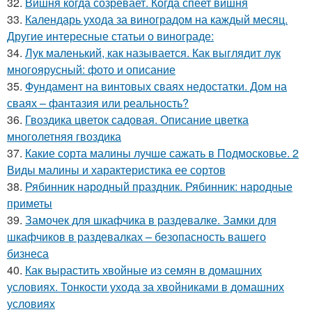
32.
Вишня когда созревает. Когда спеет вишня
33.
Календарь ухода за виноградом на каждый месяц.
Другие интересные статьи о винограде:
34.
Лук маленький, как называется. Как выглядит лук
многоярусный: фото и описание
35.
Фундамент на винтовых сваях недостатки. Дом на
сваях – фантазия или реальность?
36.
Гвоздика цветок садовая. Описание цветка
многолетняя гвоздика
37.
Какие сорта малины лучше сажать в Подмосковье. 2
Виды малины и характеристика ее сортов
38.
Рябинник народный праздник. Рябинник: народные
приметы
39.
Замочек для шкафчика в раздевалке. Замки для
шкафчиков в раздевалках – безопасность вашего
бизнеса
40.
Как вырастить хвойные из семян в домашних
условиях. Тонкости ухода за хвойниками в домашних
условиях