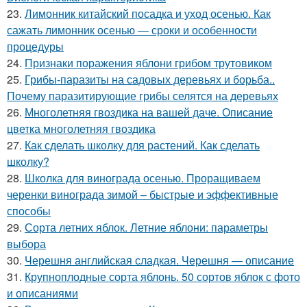
23.
Лимонник китайский посадка и уход осенью. Как
сажать лимонник осенью — сроки и особенности
процедуры
24.
Признаки поражения яблони грибом трутовиком
25.
Грибы-паразиты на садовых деревьях и борьба..
Почему паразитирующие грибы селятся на деревьях
26.
Многолетняя гвоздика на вашей даче. Описание
цветка многолетняя гвоздика
27.
Как сделать школку для растений. Как сделать
школку?
28.
Школка для винограда осенью. Проращиваем
черенки винограда зимой – быстрые и эффективные
способы
29.
Сорта летних яблок. Летние яблони: параметры
выбора
30.
Черешня английская сладкая. Черешня — описание
31.
Крупноплодные сорта яблонь. 50 сортов яблок с фото
и описаниями