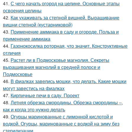
41.
С чего начать огород на целине. Основные этапы
освоения целины
42.
Как ухаживать за степной вишней. Выращивание
вишни степной (кустарниковой)
43.
Применение аммиака в саду и огороде. Польза и
применение аммиака
44.
Газонокосилка роторная, что значит. Конструктивные
отличия
45.
Растет ли в Подмосковье магнолия. Секреты
выращивания магнолий в средней полосе и
Подмосковье
46.
В фиалках завелись мошки, что делать. Какие мошки
могут завестись на фиалках
47.
Кирпичные печи в саду. Проект
48.
Летняя обрезка смородины. Обрезка смородины –,
как и когда это нужно делать
49.
Огурцы маринованные с лимонной кислотой и
водкой. Огурцы, маринованные с водкой на зиму без
стерилизации