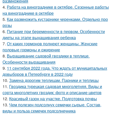
размножения
4.
Работа на винограднике в октябре. Сезонные работы
на винограднике в октябре
5.
Как размножить кустарники черенками. Отдельно про
розы
6.
Питание при беременности в первом. Особенности
диеты на этапе вынашивания ребенка
7.
От каких гормонов полнеют женщины. Женские
половые гормоны и ожирение
8.
Выращивание садовой гвоздики в теплице.
Особенности выращивания
9.
11 сентября 2022 года. Что ждать от муниципальных
довыборов в Петербурге в 2022 году
10.
Замена дорогим теплицам. Парники и теплицы
11.
Гвоздика турецкая садовая многолетняя. Виды и
сорта многолетних гвоздик: фото и описание цветов
12.
Красивый газон на участке. Подготовка почвы
13.
Чем полезен подсолнух семечки сырые. Состав,
виды и польза семечек подсолнечника