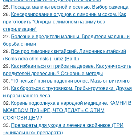
25.
Посадка малины весной и осенью. Выбор саженца
26.
Консервирование огурцов с лимонным соком. Как
приготовить "Огурцы с лимоном на зиму без
стерилизации"
27.
Болезни и вредители малины. Вредители малины и
борьба с ними
28.
Все про лимонник китайский. Лимонник китайский
(Schis ndra chin nsis (Turcz.)Baill.)
29.
Как избавиться от грибов на дереве. Как уничтожить
вредителей древесины? Основные методы
30.
“10 нельзя” при выпадении волос. Мазь от витилиго
31.
Как бороться с трутовиком. Грибы-трутовики. Друзья
и враги нашего леса.
32.
Корень подсолнуха в народной медицине. КАМНИ В
МОЧЕВОМ ПУЗЫРЕ, ЧТО ДЕЛАТЬ С ЭТИМ
СОКРОВИЩЕМ?
33.
Препараты для ухода и лечения хвойников (ТРИ
«уникальных» препарата)