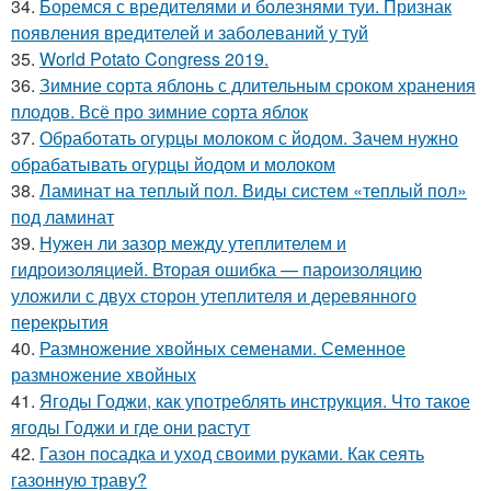
34.
Боремся с вредителями и болезнями туи. Признак
появления вредителей и заболеваний у туй
35.
World Potato Congress 2019.
36.
Зимние сорта яблонь с длительным сроком хранения
плодов. Всё про зимние сорта яблок
37.
Обработать огурцы молоком с йодом. Зачем нужно
обрабатывать огурцы йодом и молоком
38.
Ламинат на теплый пол. Виды систем «теплый пол»
под ламинат
39.
Нужен ли зазор между утеплителем и
гидроизоляцией. Вторая ошибка — пароизоляцию
уложили с двух сторон утеплителя и деревянного
перекрытия
40.
Размножение хвойных семенами. Семенное
размножение хвойных
41.
Ягоды Годжи, как употреблять инструкция. Что такое
ягоды Годжи и где они растут
42.
Газон посадка и уход своими руками. Как сеять
газонную траву?