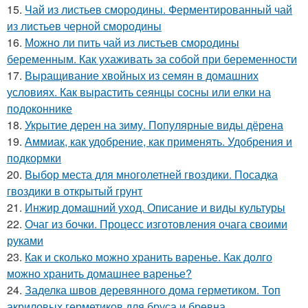
15.
Чай из листьев смородины. Ферментированный чай
из листьев черной смородины
16.
Можно ли пить чай из листьев смородины
беременным. Как ухаживать за собой при беременности
17.
Выращивание хвойных из семян в домашних
условиях. Как вырастить сеянцы сосны или елки на
подоконнике
18.
Укрытие дерен на зиму. Популярные виды дёрена
19.
Аммиак, как удобрение, как применять. Удобрения и
подкормки
20.
Выбор места для многолетней гвоздики. Посадка
гвоздики в открытый грунт
21.
Инжир домашний уход. Описание и виды культуры
22.
Очаг из бочки. Процесс изготовления очага своими
руками
23.
Как и сколько можно хранить варенье. Как долго
можно хранить домашнее варенье?
24.
Заделка швов деревянного дома герметиком. Топ
акриловых герметиков для бруса и бревна