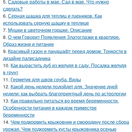
5.
Садовые работы в мае. Сад в мае. Что нужно
сделать?
6.
Серная шашка для теплиц и парников. Как
использовать серную шашку в теплице
7.
Мушки в цветочном горшке. Описание
8.
О чем Говорит Появления Златоглазки в квартире.
Образ жизни и питание
9.
Красивый газон и ландшафт перед домом. Тонкости в
дизайне палисадника
10.
Как вырастить дуб из желудя в саду. Посадка желудя
в грунт
11.
Герметик для швов сруба. Виды
12.
Какой день недели подойдет для. Значение дней
недели: как выбрать благоприятный день по астрологии
13.
Как правильно питаться во время беременности.
Особенности питания в каждом триместре
беременности
14.
Чем подкормить крыжовник и смородину после сбора
урожая. Чем подкормить кусты крыжовника осенью