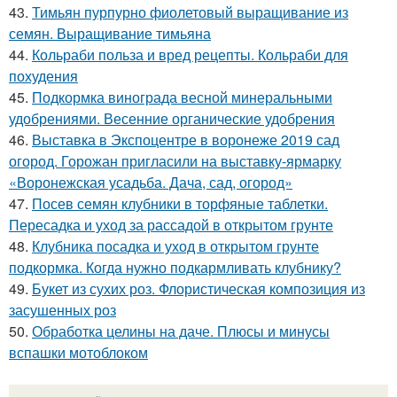
43.
Тимьян пурпурно фиолетовый выращивание из
семян. Выращивание тимьяна
44.
Кольраби польза и вред рецепты. Кольраби для
похудения
45.
Подкормка винограда весной минеральными
удобрениями. Весенние органические удобрения
46.
Выставка в Экспоцентре в воронеже 2019 сад
огород. Горожан пригласили на выставку-ярмарку
«Воронежская усадьба. Дача, сад, огород»
47.
Посев семян клубники в торфяные таблетки.
Пересадка и уход за рассадой в открытом грунте
48.
Клубника посадка и уход в открытом грунте
подкормка. Когда нужно подкармливать клубнику?
49.
Букет из сухих роз. Флористическая композиция из
засушенных роз
50.
Обработка целины на даче. Плюсы и минусы
вспашки мотоблоком