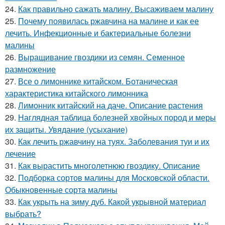
24.
Как правильно сажать малину. Высаживаем малину
25.
Почему появилась ржавчина на малине и как ее
лечить. Инфекционные и бактериальные болезни
малины
26.
Выращивание гвоздики из семян. Семенное
размножение
27.
Все о лимоннике китайском. Ботаническая
характеристика китайского лимонника
28.
Лимонник китайский на даче. Описание растения
29.
Наглядная таблица болезней хвойных пород и меры
их защиты. Увядание (усыхание)
30.
Как лечить ржавчину на туях. Заболевания туи и их
лечение
31.
Как вырастить многолетнюю гвоздику. Описание
32.
Подборка сортов малины для Московской области.
Обыкновенные сорта малины
33.
Как укрыть на зиму дуб. Какой укрывной материал
выбрать?