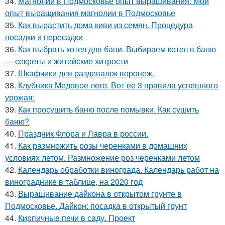
34.
Магнолии в Подмосковье опыт выращивания. Мой
опыт выращивания магнолии в Подмосковье
35.
Как вырастить дома киви из семян. Процедура
посадки и пересадки
36.
Как выбрать котел для бани. Выбираем котел в баню
— секреты и житейские хитрости
37.
Шкафчики для раздевалок воронеж.
38.
Клубника Медовое лето. Вот ее 3 правила успешного
урожая:
39.
Как просушить баню после помывки. Как сушить
баню?
40.
Праздник Флора и Лавра в россии.
41.
Как размножить розы черенками в домашних
условиях летом. Размножение роз черенками летом
42.
Календарь обработки винограда. Календарь работ на
винограднике в таблице, на 2020 год
43.
Выращивание дайкона в открытом грунте в
Подмосковье. Дайкон: посадка в открытый грунт
44.
Кирпичные печи в саду. Проект