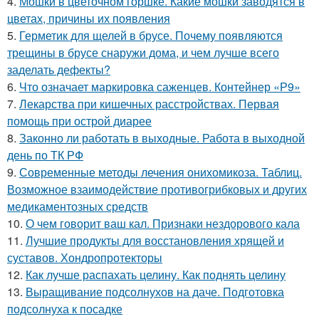
4.
Мошки в цветочном горшке. Какие мошки заводятся в
цветах, причины их появления
5.
Герметик для щелей в брусе. Почему появляются
трещины в брусе снаружи дома, и чем лучше всего
заделать дефекты?
6.
Что означает маркировка саженцев. Контейнер «Р9»
7.
Лекарства при кишечных расстройствах. Первая
помощь при острой диарее
8.
Законно ли работать в выходные. Работа в выходной
день по ТК РФ
9.
Современные методы лечения онихомикоза. Таблиц.
Возможное взаимодействие противогрибковых и других
медикаментозных средств
10.
О чем говорит ваш кал. Признаки нездорового кала
11.
Лучшие продукты для восстановления хрящей и
суставов. Хондропротекторы
12.
Как лучше распахать целину. Как поднять целину
13.
Выращивание подсолнухов на даче. Подготовка
подсолнуха к посадке