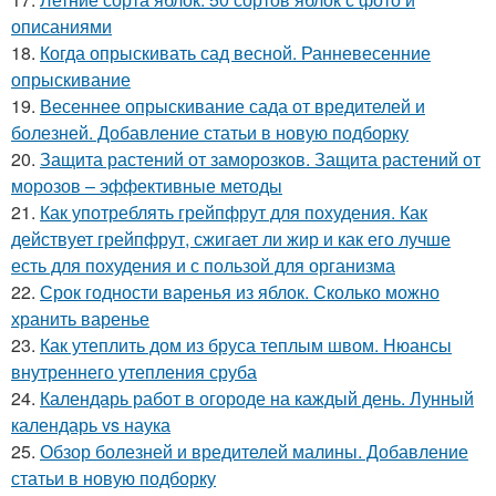
описаниями
18.
Когда опрыскивать сад весной. Ранневесенние
опрыскивание
19.
Весеннее опрыскивание сада от вредителей и
болезней. Добавление статьи в новую подборку
20.
Защита растений от заморозков. Защита растений от
морозов – эффективные методы
21.
Как употреблять грейпфрут для похудения. Как
действует грейпфрут, сжигает ли жир и как его лучше
есть для похудения и с пользой для организма
22.
Срок годности варенья из яблок. Сколько можно
хранить варенье
23.
Как утеплить дом из бруса теплым швом. Нюансы
внутреннего утепления сруба
24.
Календарь работ в огороде на каждый день. Лунный
календарь vs наука
25.
Обзор болезней и вредителей малины. Добавление
статьи в новую подборку