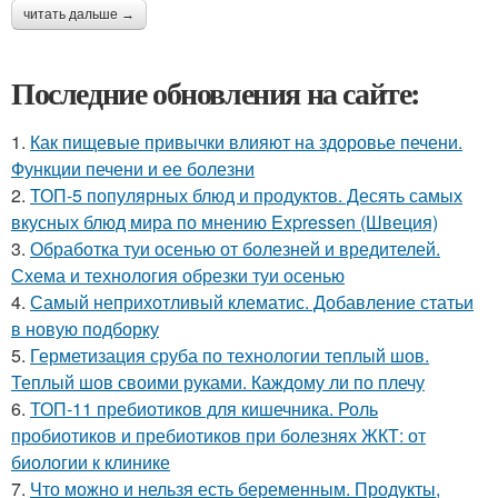
читать дальше →
Последние обновления на сайте:
1.
Как пищевые привычки влияют на здоровье печени.
Функции печени и ее болезни
2.
ТОП-5 популярных блюд и продуктов. Десять самых
вкусных блюд мира по мнению Expressen (Швеция)
3.
Обработка туи осенью от болезней и вредителей.
Схема и технология обрезки туи осенью
4.
Самый неприхотливый клематис. Добавление статьи
в новую подборку
5.
Герметизация сруба по технологии теплый шов.
Теплый шов своими руками. Каждому ли по плечу
6.
ТОП-11 пребиотиков для кишечника. Роль
пробиотиков и пребиотиков при болезнях ЖКТ: от
биологии к клинике
7.
Что можно и нельзя есть беременным. Продукты,