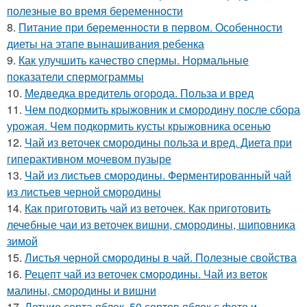
полезные во время беременности
8.
Питание при беременности в первом. Особенности
диеты на этапе вынашивания ребенка
9.
Как улучшить качество спермы. Нормальные
показатели спермограммы
10.
Медведка вредитель огорода. Польза и вред
11.
Чем подкормить крыжовник и смородину после сбора
урожая. Чем подкормить кусты крыжовника осенью
12.
Чай из веточек смородины польза и вред. Диета при
гиперактивном мочевом пузыре
13.
Чай из листьев смородины. Ферментированный чай
из листьев черной смородины
14.
Как приготовить чай из веточек. Как приготовить
лечебные чаи из веточек вишни, смородины, шиповника
зимой
15.
Листья черной смородины в чай. Полезные свойства
16.
Рецепт чай из веточек смородины. Чай из веток
малины, смородины и вишни
17.
Летние сорта яблок. 50 сортов яблок с фото и