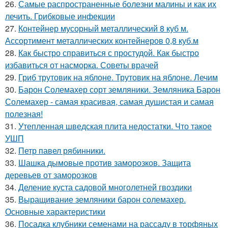
26.
Самые распространенные болезни малины и как их
лечить. Грибковые инфекции
27.
Контейнер мусорный металлический 8 куб м.
Ассортимент металлических контейнеров 0,8 куб.м
28.
Как быстро справиться с простудой. Как быстро
избавиться от насморка. Советы врачей
29.
Гриб трутовик на яблоне. Трутовик на яблоне. Лечим
30.
Барон Солемахер сорт земляники. Земляника Барон
Солемахер - самая красивая, самая душистая и самая
полезная!
31.
Утепленная шведская плита недостатки. Что такое
УШП
32.
Петр павел рябинники.
33.
Шашка дымовые против заморозков. Защита
деревьев от заморозков
34.
Деление куста садовой многолетней гвоздики
35.
Выращивание земляники барон солемахер.
Основные характеристики
36.
Посадка клубники семенами на рассаду в торфяных