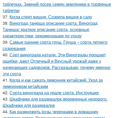
таблетках. Зимний посев семян земляники в торфяные
таблетки
37.
Когда спеет вишня. Созрела вишня в саду
38.
Виноград танюша описание сорта. Виноград
Танюша: краткое описание сорта, основные
характеристики, рекомендации по уходу
39.
Самые ранние сорта груш. Груша – сорта летнего
созревания
40.
Сорт винограда натали. Эти Винограды прощает
ошибки, дают Отличный и Вкусный урожай даже у
начинающих садоводов. Рассказываю, почему именно
эти сорта
41.
Когда и как сажать лимонник китайский. Уход за
лимонником китайским
42.
Сорта винограда на урале сорта. Инструкция
43.
Шкафчики для раздевалок деревянные недорого.
Шкафчики для раздевалок
44.
Как размножить розы черенками в домашних
условиях летом. Размножение роз черенками летом