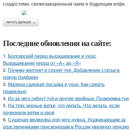
сладостями, свежезаваренным чаем и бодрящим кофе.
читать дальше →
Последние обновления на сайте:
1.
Болгарский перец выращивание и уход.
Выращивание перца от «А» до «Я»
2.
Почему желтеет и сохнет туя. Добавление статьи в
новую подборку
3.
Малина садовая посадка и уход. Как сажать
правильно
4.
Из-за чего гибнут туя и другие хвойные. Подкормка туи
5.
На туях черные ветки, что делать. Что делать, если
почернели ветки и хвоя
6.
Сушеная медведка для чего нужна. Ухаживающим за
родственниками пенсионерам в России увеличат пенсию