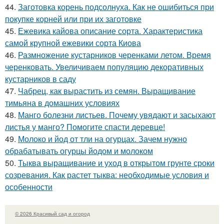
44.
Заготовка корень подсолнуха. Как не ошибиться при
покупке корней или при их заготовке
45.
Ежевика кайова описание сорта. Характеристика
самой крупной ежевики сорта Киова
46.
Размножение кустарников черенками летом. Время
черенковать. Увеличиваем популяцию декоративных
кустарников в саду
47.
Чабрец, как вырастить из семян. Выращивание
тимьяна в домашних условиях
48.
Манго болезни листьев. Почему увядают и засыхают
листья у манго? Помогите спасти деревце!
49.
Молоко и йод от тли на огурцах. Зачем нужно
обрабатывать огурцы йодом и молоком
50.
Тыква выращивание и уход в открытом грунте сроки
созревания. Как растет тыква: необходимые условия и
особенности
© 2026 Красивый сад и огород