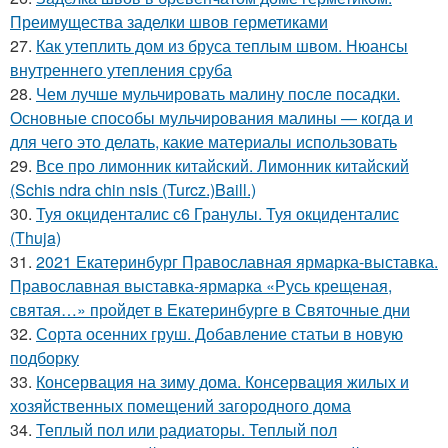
Преимущества заделки швов герметиками
27.
Как утеплить дом из бруса теплым швом. Нюансы
внутреннего утепления сруба
28.
Чем лучше мульчировать малину после посадки.
Основные способы мульчирования малины — когда и
для чего это делать, какие материалы использовать
29.
Все про лимонник китайский. Лимонник китайский
(Schis ndra chin nsis (Turcz.)Baill.)
30.
Туя окциденталис с6 Гранулы. Туя окциденталис
(Thuja)
31.
2021 Екатеринбург Православная ярмарка-выставка.
Православная выставка-ярмарка «Русь крещеная,
святая…» пройдет в Екатеринбурге в Святочные дни
32.
Сорта осенних груш. Добавление статьи в новую
подборку
33.
Консервация на зиму дома. Консервация жилых и
хозяйственных помещений загородного дома
34.
Теплый пол или радиаторы. Теплый пол