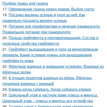
Подбор травы для газона
17.
Оформление газона перед домом. Выбор сорта
18.
Посадка малины осенью и уход за ней. Как
правильно посадить малину осенью
19.
Питание для профилактики и лечения панкреатита.
Правильное питание при панкреатите
20.
Польза грейпфрута и противопоказания. Состав и
полезные свойства грейпфрута
21.
Грейпфрут выращивание и уход за вечнозеленым
деревом. Какие условия нужны для выращивания
грейпфрута дома
22.
Яблочное варенье в домашних условиях. Варенье из
яблочных долек
23.
8 лучших рецептов варенья из яблок. Яблочно-
грушевое варенье с корицей
24.
Клевер когда собирать. Когда собирать клевер
25.
Цокольный этаж в частном доме плюсы и минусы.
Цокольный этаж – плюсы и минусы его устройства
26.
Заделка швов в бревенчатом доме герметиком.