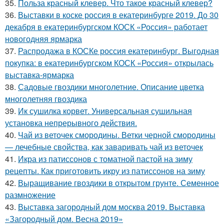
35.
Польза красный клевер. Что такое красный клевер?
36.
Выставки в коске россия в екатеринбурге 2019. До 30
декабря в екатеринбургском КОСК «Россия» работает
новогодняя ярмарка
37.
Распродажа в КОСКе россия екатеринбург. Выгодная
покупка: в екатеринбургском КОСК «Россия» открылась
выставка-ярмарка
38.
Садовые гвоздики многолетние. Описание цветка
многолетняя гвоздика
39.
Ик сушилка корвет. Универсальная сушильная
установка непрерывного действия.
40.
Чай из веточек смородины. Ветки черной смородины
— лечебные свойства, как заваривать чай из веточек
41.
Икра из патиссонов с томатной пастой на зиму
рецепты. Как приготовить икру из патиссонов на зиму
42.
Выращивание гвоздики в открытом грунте. Семенное
размножение
43.
Выставка загородный дом москва 2019. Выставка
«Загородный дом. Весна 2019»