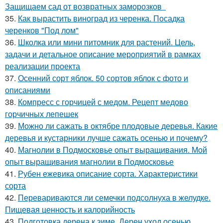
Защищаем сад от возвратных заморозков
35.
Как вырастить виноград из черенка. Посадка
черенков "Под лом"
36.
Школка или мини питомник для растений. Цель,
задачи и детальное описание мероприятий в рамках
реализации проекта
37.
Осенний сорт яблок. 50 сортов яблок с фото и
описаниями
38.
Компресс с горчицей с медом. Рецепт медово
горчичных лепешек
39.
Можно ли сажать в октябре плодовые деревья. Какие
деревья и кустарники лучше сажать осенью и почему?
40.
Магнолии в Подмосковье опыт выращивания. Мой
опыт выращивания магнолии в Подмосковье
41.
Рубен ежевика описание сорта. Характеристики
сорта
42.
Перевариваются ли семечки подсолнуха в желудке.
Пищевая ценность и калорийность
43.
Подготовка дерена к зиме. Дерен уход осенью