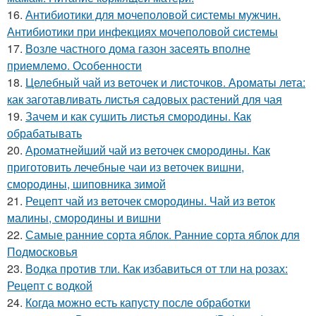
16.
Антибиотики для мочеполовой системы мужчин.
Антибиотики при инфекциях мочеполовой системы
17.
Возле частного дома газон засеять вполне
приемлемо. Особенности
18.
Целебный чай из веточек и листочков. Ароматы лета:
как заготавливать листья садовых растений для чая
19.
Зачем и как сушить листья смородины. Как
обрабатывать
20.
Ароматнейший чай из веточек смородины. Как
приготовить лечебные чаи из веточек вишни,
смородины, шиповника зимой
21.
Рецепт чай из веточек смородины. Чай из веток
малины, смородины и вишни
22.
Самые ранние сорта яблок. Ранние сорта яблок для
Подмосковья
23.
Водка против тли. Как избавиться от тли на розах:
Рецепт с водкой
24.
Когда можно есть капусту после обработки