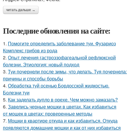
читать дальше →
Последние обновления на сайте:
1.
Помогите определить заболевание туи. Фузариоз
Комплекс грибов из рода
2.
Опыт лечения гастроэзофагеальной рефлюксной
болезни. Этиология: новый подход
3.
Туи почернели после зимы, что делать. Туя почернела:
причины и способы борьбы
4.
Обработка туй осенью Бордосской жидкостью.
Болезни туи
5.
Как заделать дупло в орехе. Чем можно замазать?
6.
Завелись черные мошки в цветах. Как избавиться
от мошек в цветах: проверенные методы
7.
Мошки в квартире откуда и как избавиться. Откуда
появляются домашние мошки и как от них избавиться