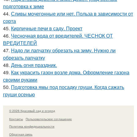
подготовка к зиме
44.
Сливы мочегонные или нет. Польза в зависимости от
сорта
45.
Кирпичные печи в саду. Проект
46.
Чесночная вода от вредителей. ЧЕСНОК ОТ
ВРЕДИТЕЛЕЙ
47.
Надо ли лапчатку обрезать на зиму. Нужно ли
обрезать лапчатку
48.
День огня праздник.
49.
Как украсить газон возле дома. Оформление газона
своими руками
50.
Подготовка ямы под посадку груши. Когда сажать
груши осенью
© 2026 Красивый сад и огород
Контакты
Пользовательское соглашение
Политика конфидециальности
Обратная связь