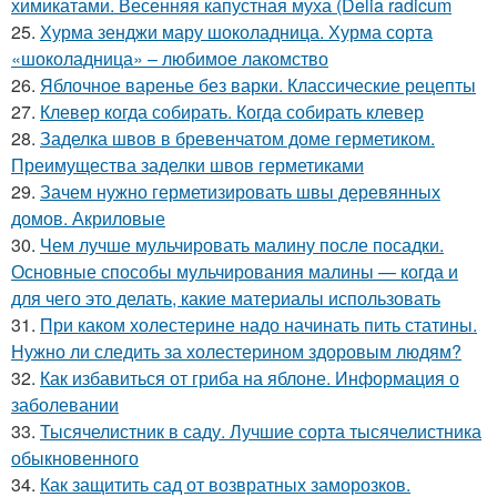
химикатами. Весенняя капустная муха (Delia radicum
25.
Хурма зенджи мару шоколадница. Хурма сорта
«шоколадница» – любимое лакомство
26.
Яблочное варенье без варки. Классические рецепты
27.
Клевер когда собирать. Когда собирать клевер
28.
Заделка швов в бревенчатом доме герметиком.
Преимущества заделки швов герметиками
29.
Зачем нужно герметизировать швы деревянных
домов. Акриловые
30.
Чем лучше мульчировать малину после посадки.
Основные способы мульчирования малины — когда и
для чего это делать, какие материалы использовать
31.
При каком холестерине надо начинать пить статины.
Нужно ли следить за холестерином здоровым людям?
32.
Как избавиться от гриба на яблоне. Информация о
заболевании
33.
Тысячелистник в саду. Лучшие сорта тысячелистника
обыкновенного
34.
Как защитить сад от возвратных заморозков.