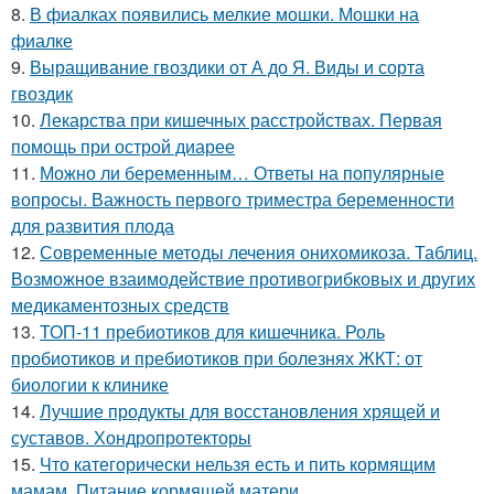
8.
В фиалках появились мелкие мошки. Мошки на
фиалке
9.
Выращивание гвоздики от А до Я. Виды и сорта
гвоздик
10.
Лекарства при кишечных расстройствах. Первая
помощь при острой диарее
11.
Можно ли беременным… Ответы на популярные
вопросы. Важность первого триместра беременности
для развития плода
12.
Современные методы лечения онихомикоза. Таблиц.
Возможное взаимодействие противогрибковых и других
медикаментозных средств
13.
ТОП-11 пребиотиков для кишечника. Роль
пробиотиков и пребиотиков при болезнях ЖКТ: от
биологии к клинике
14.
Лучшие продукты для восстановления хрящей и
суставов. Хондропротекторы
15.
Что категорически нельзя есть и пить кормящим
мамам. Питание кормящей матери.