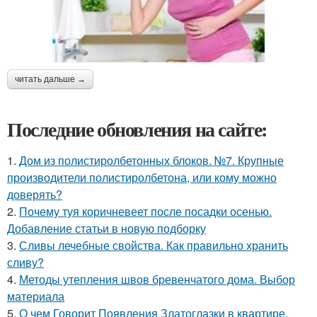
читать дальше →
Последние обновления на сайте:
1.
Дом из полистиролбетонных блоков. №7. Крупные
производители полистиролбетона, или кому можно
доверять?
2.
Почему туя коричневеет после посадки осенью.
Добавление статьи в новую подборку
3.
Сливы лечебные свойства. Как правильно хранить
сливу?
4.
Методы утепления швов бревенчатого дома. Выбор
материала
5.
О чем Говорит Появления Златоглазки в квартире.