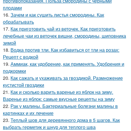
противопоказания. Польза смородины с черными
плодами
16.
Зачем и как сушить листья смородины. Как
обрабатывать
17.
Как приготовить чай из веточек. Как приготовить
лечебные чаи из веточек вишни, смородины, шиповника
зимой
18.
Водка против тли. Как избавиться от тли на розах:
Рецепт с водкой
19.
Аммиак, как удобрение, как применять. Удобрения и
подкормки
20.
Как сажать и ухаживать за гвоздикой. Размножение
кустистой гвоздики
21.
Как и сколько варить варенье из яблок на зиму.
Варенье из яблок: самые вкусные рецепты на зиму
22.
Рак у малины. Бактериальные болезни малины в
картинках и их лечение
23.
Теплый шов для деревянного дома в 5 шагов. Как
выбрать герметик и шнур для теплого шва