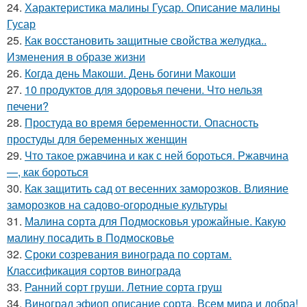
24.
Характеристика малины Гусар. Описание малины
Гусар
25.
Как восстановить защитные свойства желудка..
Изменения в образе жизни
26.
Когда день Макоши. День богини Макоши
27.
10 продуктов для здоровья печени. Что нельзя
печени?
28.
Простуда во время беременности. Опасность
простуды для беременных женщин
29.
Что такое ржавчина и как с ней бороться. Ржавчина
—, как бороться
30.
Как защитить сад от весенних заморозков. Влияние
заморозков на садово-огородные культуры
31.
Малина сорта для Подмосковья урожайные. Какую
малину посадить в Подмосковье
32.
Сроки созревания винограда по сортам.
Классификация сортов винограда
33.
Ранний сорт груши. Летние сорта груш
34.
Виноград эфиоп описание сорта. Всем мира и добра!