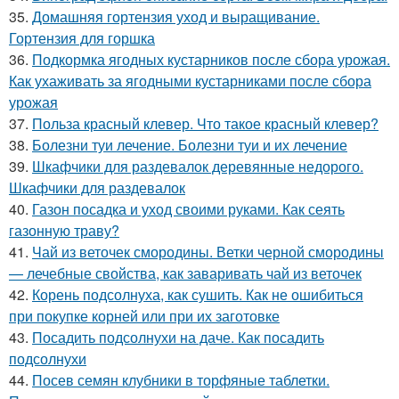
35.
Домашняя гортензия уход и выращивание.
Гортензия для горшка
36.
Подкормка ягодных кустарников после сбора урожая.
Как ухаживать за ягодными кустарниками после сбора
урожая
37.
Польза красный клевер. Что такое красный клевер?
38.
Болезни туи лечение. Болезни туи и их лечение
39.
Шкафчики для раздевалок деревянные недорого.
Шкафчики для раздевалок
40.
Газон посадка и уход своими руками. Как сеять
газонную траву?
41.
Чай из веточек смородины. Ветки черной смородины
— лечебные свойства, как заваривать чай из веточек
42.
Корень подсолнуха, как сушить. Как не ошибиться
при покупке корней или при их заготовке
43.
Посадить подсолнухи на даче. Как посадить
подсолнухи
44.
Посев семян клубники в торфяные таблетки.