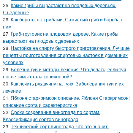
25.
Какие грибы вырастают на плодовых деревьях.
Съедобные
26.
Как бороться с грибами. Сажистый гриб и борьба с
ним
27.
Гриб-трутовик на плодовом дереве. Какие грибы
вырастают на плодовых деревьях
28.
Настойка на спирту быстрого приготовления. Лучшие
рецепты приготовления спиртовых настоек в домашних
условиях
29.
Болезни туи и методы лечения. Что делать, если туя
после зимы стала коричневой?
30.
Как лечить ржавчину на туях. Заболевания туи и их
лечение
31.
Яблоня старкримсон описание. Яблоня Старкримсон:
описание сорта и характеристика
32.
Сроки созревания винограда по сортам.
Классификация сортов винограда
33.
Технический сорт винограда, что это значит.