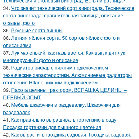
Технический и столовый виноград. Есть ли разница?
34.
Что значит технический сорт винограда. Технические
сорта винограда: сравнительная таблица, описание,
отзывы, фото
35.
Вкусные сорта вишни.
36.
Летняя яблоня сорта. 50 сортов яблок с фото и
описаниями
37.
Лук маленький, как называется. Как выглядит лук
многоярусный: фото и описание
38.
Радиатор рифар с нижним подключением
технические характеристики. Алюминиевые радиаторы
отопления Rifar с нижним подключением
39.
Пахота целины трактором. ВСПАШКА ЦЕЛИНЫ –
ПЕРВЫЙ ОПЫТ
40.
Мебель шкафчики в раздевалку. Шкафчики для
раздевалок
41.
Как правильно выращивать гортензию в саду.
Посадка гортензии для пышного цветения
42.
Как вырастить гвоздика садовая. Гвоздика садовая: