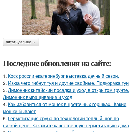
читать дальше →
Последние обновления на сайте:
1.
Коск россии екатеринбург выставка дачный сезон.
2.
Из-за чего гибнут туя и другие хвойные. Подкормка туи
3.
Лимонник китайский посадка и уход в открытом грунте.
Лимонник выращивание и уход
4.
Как избавиться от мошек в цветочных горшках.. Какие
мошки бывают
5.
Герметизация сруба по технологии теплый шов по
низкой цене. Закажите качественную герметизацию дома