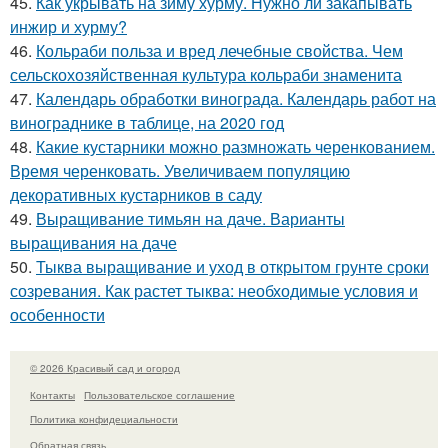
45.
Как укрывать на зиму хурму. Нужно ли закапывать
инжир и хурму?
46.
Кольраби польза и вред лечебные свойства. Чем
сельскохозяйственная культура кольраби знаменита
47.
Календарь обработки винограда. Календарь работ на
винограднике в таблице, на 2020 год
48.
Какие кустарники можно размножать черенкованием.
Время черенковать. Увеличиваем популяцию
декоративных кустарников в саду
49.
Выращивание тимьян на даче. Варианты
выращивания на даче
50.
Тыква выращивание и уход в открытом грунте сроки
созревания. Как растет тыква: необходимые условия и
особенности
© 2026 Красивый сад и огород
Контакты
Пользовательское соглашение
Политика конфидециальности
Обратная связь