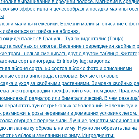
гнолия выращивание в средней полосе. Магнолия в средне
сколько эффективна и целесообразна посадка малины осе
ны
лезни малины и ежевики. Болезни малины: описание с фот
к избавиться от грибка на яблонях.
я окциденталис с6 Гранулы. Туя окциденталис (Thuja)
щита хвойных от ожогов. Весенние повреждения хвойных р
кие травы нельзя смешивать друг с другом таблица. Фитоте
агонеш сорт винограда. Entries by tag: aragonez
тняя яблоня сорта. 50 сортов яблок с фото и описаниями
асные сорта винограда столовые. Белые столовые
садка и уход за хвойными растениями. Зимовка хвойных ра
ема электропроводки трехфазной в частном доме. Правил
юминиевый радиатор или биметаллический. В чем разница
м обработать туи от грибковых заболеваний. Болезни туи и
к размножить розы черенками в домашних условиях летом.
солка огурцов с перцем чили. Лучшие рецепты маринованн
до ли лапчатку обрезать на зиму. Нужно ли обрезать лапчат
мпот из яблок и земляники на зиму. Ингредиенты: