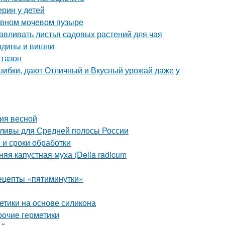
ерин у детей
тивном мочевом пузыре
тавливать листья садовых растений для чая
родины и вишни
 газон
шибки, дают Отличный и Вкусный урожай даже у
ния весной
сливы для Средней полосы России
 и сроки обработки
яя капустная муха (Delia radicum
рецепты «пятиминутки»
етики на основе силикона
рочие герметики