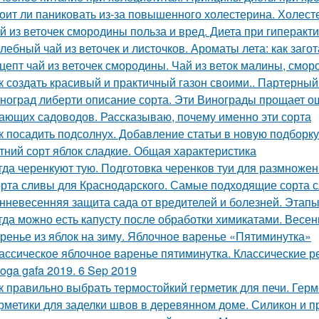
оит ли паниковать из-за повышенного холестерина. Холест
й из веточек смородины польза и вред. Диета при гиперак
лебный чай из веточек и листочков. Ароматы лета: как заго
цепт чай из веточек смородины. Чай из веток малины, смо
к создать красивый и практичный газон своими.. Партерный
ноград либерти описание сорта. Эти Винограды прощает о
ающих садоводов. Рассказываю, почему именно эти сорта
к посадить подсолнух. Добавление статьи в новую подборку
тний сорт яблок сладкие. Общая характеристика
гда черенкуют тую. Подготовка черенков туи для размноже
рта сливы для Краснодарского. Самые подходящие сорта 
нневесенняя защита сада от вредителей и болезней. Этапы
гда можно есть капусту после обработки химикатами. Весенн
ренье из яблок на зиму. Яблочное варенье «Пятиминутка»
ассическое яблочное варенье пятиминутка. Классические 
oga gafa 2019. 6 Sep 2019
к правильно выбрать термостойкий герметик для печи. Герм
рметики для заделки швов в деревянном доме. Силикон и п