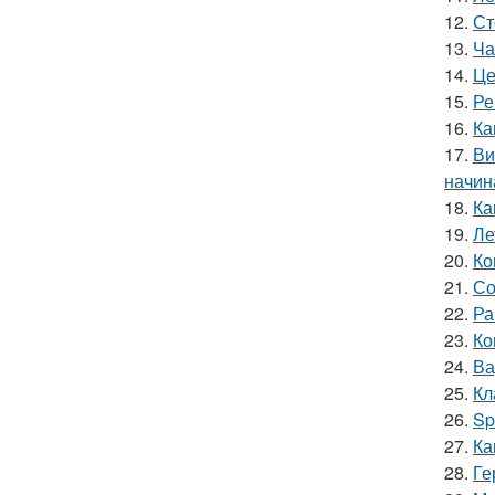
12.
Ст
13.
Ча
14.
Це
15.
Ре
16.
Ка
17.
Ви
начин
18.
Ка
19.
Ле
20.
Ко
21.
Со
22.
Ра
23.
Ко
24.
Ва
25.
Кл
26.
Sp
27.
Ка
28.
Ге