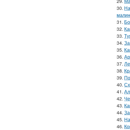
29.
Ма
30.
На
мали
31.
Бо
32.
Ка
33.
Ту
34.
За
35.
Ка
36.
Ар
37.
Ле
38.
Кр
39.
По
40.
Сх
41.
Ал
42.
Че
43.
Ка
44.
За
45.
На
46.
Ко