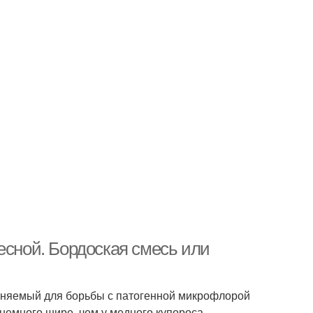
есной. Бордоская смесь или
еняемый для борьбы с патогенной микрофлорой
немного шире, чем у медного купороса.