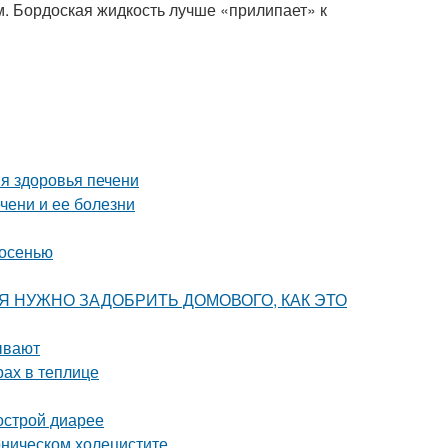
. Бордоская жидкость лучше «прилипает» к
я здоровья печени
чени и ее болезни
 осенью
ОДНЯ НУЖНО ЗАДОБРИТЬ ДОМОВОГО, КАК ЭТО
ывают
рах в теплице
острой диарее
оническом холецистите