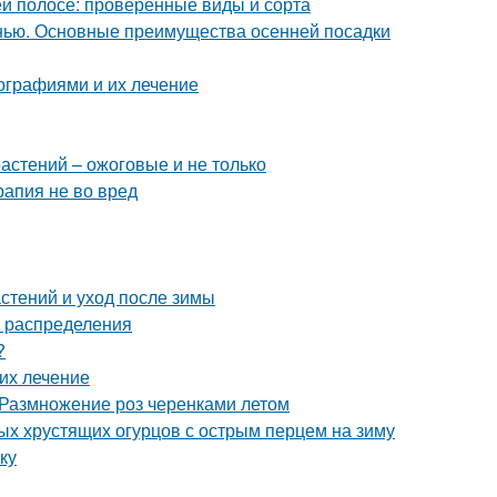
й полосе: проверенные виды и сорта
нью. Основные преимущества осенней посадки
ографиями и их лечение
астений – ожоговые и не только
рапия не во вред
стений и уход после зимы
а распределения
?
 их лечение
 Размножение роз черенками летом
ых хрустящих огурцов с острым перцем на зиму
ку