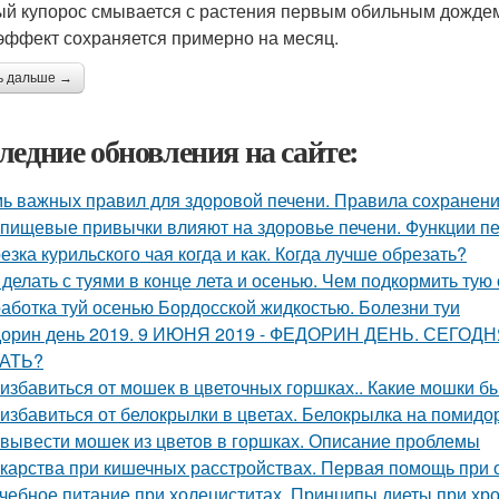
й купорос смывается с растения первым обильным дождем
 эффект сохраняется примерно на месяц.
ь дальше →
ледние обновления на сайте:
ь важных правил для здоровой печени. Правила сохранени
 пищевые привычки влияют на здоровье печени. Функции пе
езка курильского чая когда и как. Когда лучше обрезать?
 делать с туями в конце лета и осенью. Чем подкормить тую
аботка туй осенью Бордосской жидкостью. Болезни туи
орин день 2019. 9 ИЮНЯ 2019 - ФЕДОРИН ДЕНЬ. СЕГ
АТЬ?
 избавиться от мошек в цветочных горшках.. Какие мошки б
 избавиться от белокрылки в цветах. Белокрылка на помидо
 вывести мошек из цветов в горшках. Описание проблемы
карства при кишечных расстройствах. Первая помощь при 
чебное питание при холециститах. Принципы диеты при хр