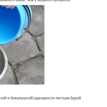
ой и бокальчатой);курчавости листьев;бурой