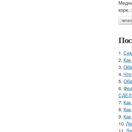
Медны
коре,
читат
Пос
1.
Сем
2.
Как
3.
Обр
4.
Что
5.
Обр
6.
Фед
СДЕЛ
7.
Как
8.
Как
9.
Как
10.
Ле
11.
Ле