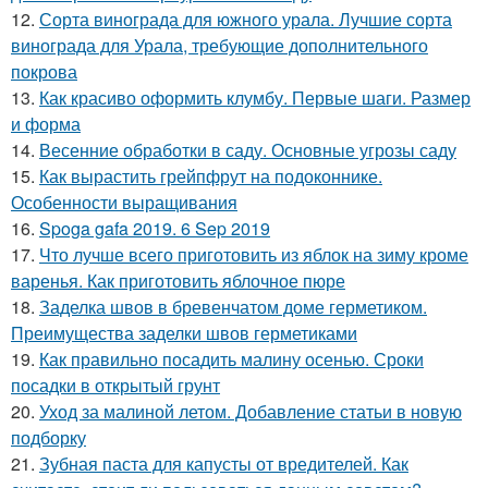
12.
Сорта винограда для южного урала. Лучшие сорта
винограда для Урала, требующие дополнительного
покрова
13.
Как красиво оформить клумбу. Первые шаги. Размер
и форма
14.
Весенние обработки в саду. Основные угрозы саду
15.
Как вырастить грейпфрут на подоконнике.
Особенности выращивания
16.
Spoga gafa 2019. 6 Sep 2019
17.
Что лучше всего приготовить из яблок на зиму кроме
варенья. Как приготовить яблочное пюре
18.
Заделка швов в бревенчатом доме герметиком.
Преимущества заделки швов герметиками
19.
Как правильно посадить малину осенью. Сроки
посадки в открытый грунт
20.
Уход за малиной летом. Добавление статьи в новую
подборку
21.
Зубная паста для капусты от вредителей. Как