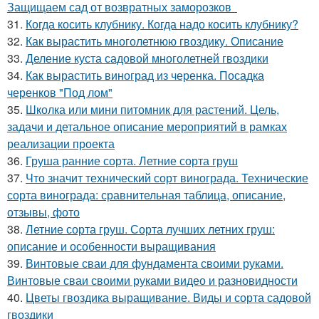
Защищаем сад от возвратных заморозков
31.
Когда косить клубнику. Когда надо косить клубнику?
32.
Как вырастить многолетнюю гвоздику. Описание
33.
Деление куста садовой многолетней гвоздики
34.
Как вырастить виноград из черенка. Посадка
черенков "Под лом"
35.
Школка или мини питомник для растений. Цель,
задачи и детальное описание мероприятий в рамках
реализации проекта
36.
Груша ранние сорта. Летние сорта груш
37.
Что значит технический сорт винограда. Технические
сорта винограда: сравнительная таблица, описание,
отзывы, фото
38.
Летние сорта груш. Сорта лучших летних груш:
описание и особенности выращивания
39.
Винтовые сваи для фундамента своими руками.
Винтовые сваи своими руками видео и разновидности
40.
Цветы гвоздика выращивание. Виды и сорта садовой
гвоздики