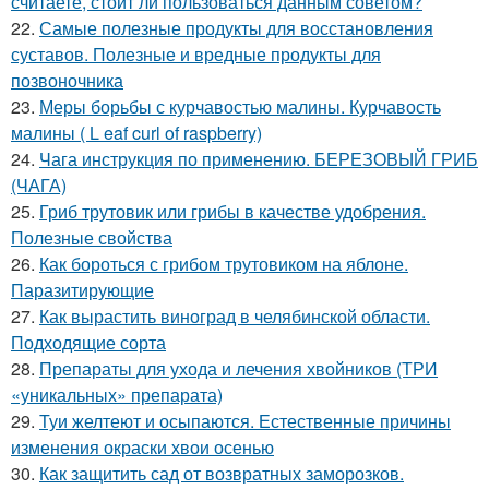
считаете, стоит ли пользоваться данным советом?
22.
Самые полезные продукты для восстановления
суставов. Полезные и вредные продукты для
позвоночника
23.
Меры борьбы с курчавостью малины. Курчавость
малины ( L eaf curl of raspberry)
24.
Чага инструкция по применению. БЕРЕЗОВЫЙ ГРИБ
(ЧАГА)
25.
Гриб трутовик или грибы в качестве удобрения.
Полезные свойства
26.
Как бороться с грибом трутовиком на яблоне.
Паразитирующие
27.
Как вырастить виноград в челябинской области.
Подходящие сорта
28.
Препараты для ухода и лечения хвойников (ТРИ
«уникальных» препарата)
29.
Туи желтеют и осыпаются. Естественные причины
изменения окраски хвои осенью
30.
Как защитить сад от возвратных заморозков.