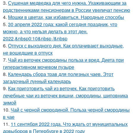
3.
Сушеная медведка для чего нужна. Ухаживающим за
родственниками пенсионерам в России увеличат пенсию
4.
Мошки в цветах, как избавиться. Народные способы
5.
30 апреля 2022 года: какой сегодня праздник, что
можно, а что нельзя делать в этот ден.
2022,&nbsp0:10&nbsp /&nbsp
6.
Отпуск с выходного дня. Как оплачивают выходные,
не вошедшие в отпуск
7.
Чай из веточек смородины польза и вред. Диета при
гиперактивном мочевом пузыре
8.
Календарь сбора трав для полезных чаев. Этот
загадочный лунный календарь
9.
Как приготовить чай из веточек. Как приготовить
лечебные чаи из веточек вишни, смородины, шиповника
зимой
10.
Чай с черной смородиной. Польза черной смородины
в чае
11.
11 сентября 2022 года. Что ждать от муниципальных
довыборов в Петербурге в 2022 году