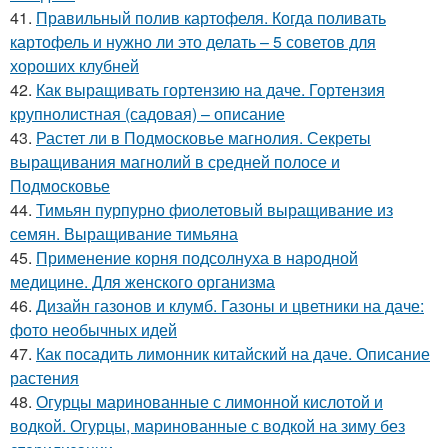
41.
Правильный полив картофеля. Когда поливать
картофель и нужно ли это делать – 5 советов для
хороших клубней
42.
Как выращивать гортензию на даче. Гортензия
крупнолистная (садовая) – описание
43.
Растет ли в Подмосковье магнолия. Секреты
выращивания магнолий в средней полосе и
Подмосковье
44.
Тимьян пурпурно фиолетовый выращивание из
семян. Выращивание тимьяна
45.
Применение корня подсолнуха в народной
медицине. Для женского организма
46.
Дизайн газонов и клумб. Газоны и цветники на даче:
фото необычных идей
47.
Как посадить лимонник китайский на даче. Описание
растения
48.
Огурцы маринованные с лимонной кислотой и
водкой. Огурцы, маринованные с водкой на зиму без