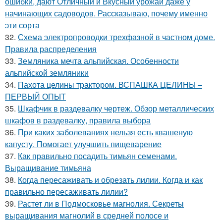
ошибки, дают Отличный и Вкусный урожай даже у
начинающих садоводов. Рассказываю, почему именно
эти сорта
32.
Схема электропроводки трехфазной в частном доме.
Правила распределения
33.
Земляника мечта альпийская. Особенности
альпийской земляники
34.
Пахота целины трактором. ВСПАШКА ЦЕЛИНЫ –
ПЕРВЫЙ ОПЫТ
35.
Шкафчик в раздевалку чертеж. Обзор металлических
шкафов в раздевалку, правила выбора
36.
При каких заболеваниях нельзя есть квашеную
капусту. Помогает улучшить пищеварение
37.
Как правильно посадить тимьян семенами.
Выращивание тимьяна
38.
Когда пересаживать и обрезать лилии. Когда и как
правильно пересаживать лилии?
39.
Растет ли в Подмосковье магнолия. Секреты
выращивания магнолий в средней полосе и