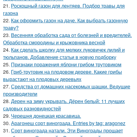
21.
Роскошный газон для лентяев. Подбор травы для
газона
22.
Как оформить газон на даче. Как выбрать газонную
траву?
23.
Весенняя обработка сада от болезней и вредителей.
Обработка смородины и крыжовника весной
24.
Как сделать школку для мелких луковичек лилий и
тюльпанов. Добавление статьи в новую подборку
25.
Признаки поражения яблони грибом трутовиком
26.
Гриб-трутовик на плодовом дереве. Какие грибы
вырастают на плодовых деревьях
27.
Средства от домашних насекомых шашки. Ведущие
производители
28.
Дерен на зиму укрывать. Дёрен белый: 11 лучших
садовых разновидностей
29.
Черешня донецкая красавица.
30.
Арагонеш сорт винограда. Entries by tag: aragonez
31.
Сорт винограда натали. Эти Винограды прощает