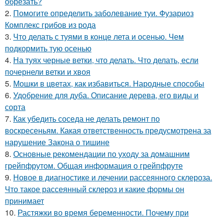
обрезать?
2.
Помогите определить заболевание туи. Фузариоз
Комплекс грибов из рода
3.
Что делать с туями в конце лета и осенью. Чем
подкормить тую осенью
4.
На туях черные ветки, что делать. Что делать, если
почернели ветки и хвоя
5.
Мошки в цветах, как избавиться. Народные способы
6.
Удобрение для дуба. Описание дерева, его виды и
сорта
7.
Как убедить соседа не делать ремонт по
воскресеньям. Какая ответственность предусмотрена за
нарушение Закона о тишине
8.
Основные рекомендации по уходу за домашним
грейпфрутом. Общая информация о грейпфруте
9.
Новое в диагностике и лечении рассеянного склероза.
Что такое рассеянный склероз и какие формы он
принимает
10.
Растяжки во время беременности. Почему при