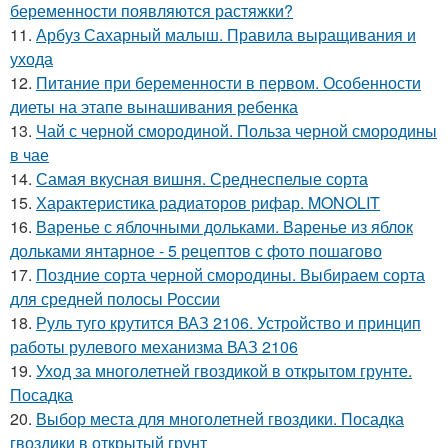
беременности появляются растяжки?
11.
Арбуз Сахарный малыш. Правила выращивания и
ухода
12.
Питание при беременности в первом. Особенности
диеты на этапе вынашивания ребенка
13.
Чай с черной смородиной. Польза черной смородины
в чае
14.
Самая вкусная вишня. Среднеспелые сорта
15.
Характеристика радиаторов рифар. MONOLIT
16.
Варенье с яблочными дольками. Варенье из яблок
дольками янтарное - 5 рецептов с фото пошагово
17.
Поздние сорта черной смородины. Выбираем сорта
для средней полосы России
18.
Руль туго крутится ВАЗ 2106. Устройство и принцип
работы рулевого механизма ВАЗ 2106
19.
Уход за многолетней гвоздикой в открытом грунте.
Посадка
20.
Выбор места для многолетней гвоздики. Посадка
гвоздики в открытый грунт