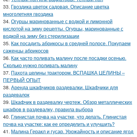
33.
Гвоздика цветок садовая. Описание цветка
многолетняя гвоздика
34.
Огурцы маринованные с водкой и лимонной
кислотой на зиму рецепты. Огурцы, маринованные с
водкой на зиму без стерилизации
35.
Как посадить абрикосы в средней полосе. Покупаем
саженцы абрикосов
36.
Как часто поливать малину после посадки осенью.
Сколько нужно поливать малину
37.
Пахота целины трактором. ВСПАШКА ЦЕЛИНЫ –
ПЕРВЫЙ ОПЫТ
38.
Аренда шкафчиков раздевалки. Шкафчики для
раздевалок
39.
Шкафчик в раздевалку чертеж. Обзор металлических
шкафов в раздевалку, правила выбора
40.
Глинистая почва на участке, что делать. Глинистая
почва на участке: как ее определить и улучшить?
41.
Малина Геракл и гусар. Урожайность и описание ягод