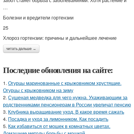
забот станет борьба с заболеваниями. Хотя растение и
…
Болезни и вредители гортензии
25
Хлороз гортензии: причины и дальнейшее лечение
читать дальше →
Последние обновления на сайте:
1.
Огурцы маринованные с крыжовником хрустящие.
Огурцы с крыжовником на зиму
2.
Сушеная медведка для чего нужна. Ухаживающим за
родственниками пенсионерам в России увеличат пенсию
3.
Клубника выращивание уход. В какое время сажать
4.
Посадка и уход за лимонником. Как посадить
5.
Как избавиться от мошек в комнатных цветах.
Домашние методы борьбы с мошкой