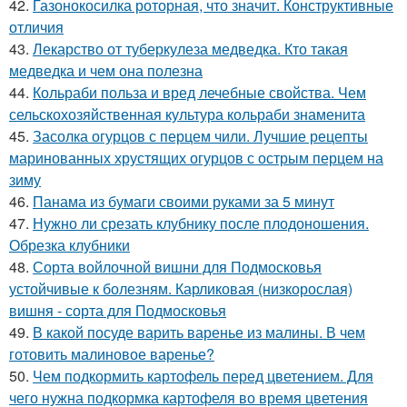
42.
Газонокосилка роторная, что значит. Конструктивные
отличия
43.
Лекарство от туберкулеза медведка. Кто такая
медведка и чем она полезна
44.
Кольраби польза и вред лечебные свойства. Чем
сельскохозяйственная культура кольраби знаменита
45.
Засолка огурцов с перцем чили. Лучшие рецепты
маринованных хрустящих огурцов с острым перцем на
зиму
46.
Панама из бумаги своими руками за 5 минут
47.
Нужно ли срезать клубнику после плодоношения.
Обрезка клубники
48.
Сорта войлочной вишни для Подмосковья
устойчивые к болезням. Карликовая (низкорослая)
вишня - сорта для Подмосковья
49.
В какой посуде варить варенье из малины. В чем
готовить малиновое варенье?
50.
Чем подкормить картофель перед цветением. Для
чего нужна подкормка картофеля во время цветения