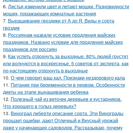
6.
Листья изменили цвет и летают мошки. Разновидности
мошек, поражающих комнатные растения
7.
Выращивание гвоздики от А до Я. Виды и сорта
гвоздик
8.
Россиянам назвали условие продления майских
праздников. Названо условие для продления майских
праздников для россиян
9.
Как успеть отдохнуть за выходные. 80% людей грустят
или волнуются в воскресенье. 5 советов от эксперта, как
по-настоящему отдохнуть в выходные
10.
О чем говорит ваш кал. Признаки нездорового кала
11.
Питание при беременности в первом. Особенности
диеты на этапе вынашивания ребенка
12.
Полезный чай из веточек деревьев и кустарников.
Что хорошего в голых деревьях?
13.
Виноград либерти описание сорта. Эти Винограды
прощает ошибки, дают Отличный и Вкусный урожай
даже у начинающих садоводов. Рассказываю, почему