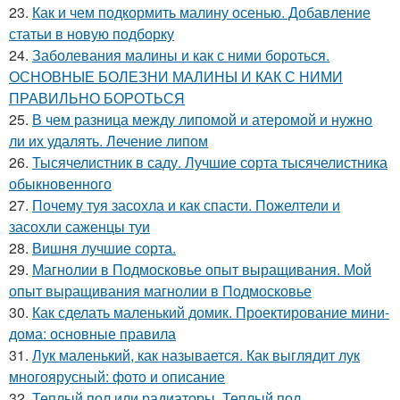
23.
Как и чем подкормить малину осенью. Добавление
статьи в новую подборку
24.
Заболевания малины и как с ними бороться.
ОСНОВНЫЕ БОЛЕЗНИ МАЛИНЫ И КАК С НИМИ
ПРАВИЛЬНО БОРОТЬСЯ
25.
В чем разница между липомой и атеромой и нужно
ли их удалять. Лечение липом
26.
Тысячелистник в саду. Лучшие сорта тысячелистника
обыкновенного
27.
Почему туя засохла и как спасти. Пожелтели и
засохли саженцы туи
28.
Вишня лучшие сорта.
29.
Магнолии в Подмосковье опыт выращивания. Мой
опыт выращивания магнолии в Подмосковье
30.
Как сделать маленький домик. Проектирование мини-
дома: основные правила
31.
Лук маленький, как называется. Как выглядит лук
многоярусный: фото и описание
32.
Теплый пол или радиаторы. Теплый пол