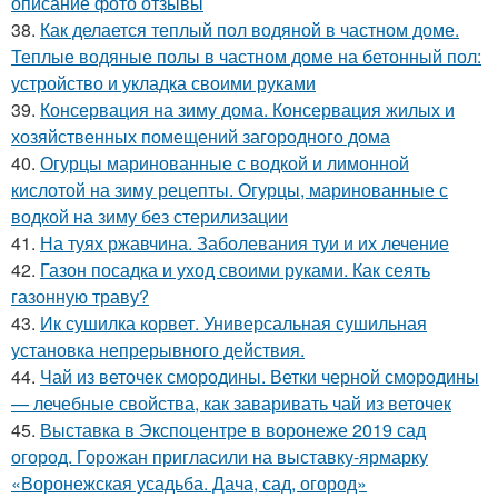
описание фото отзывы
38.
Как делается теплый пол водяной в частном доме.
Теплые водяные полы в частном доме на бетонный пол:
устройство и укладка своими руками
39.
Консервация на зиму дома. Консервация жилых и
хозяйственных помещений загородного дома
40.
Огурцы маринованные с водкой и лимонной
кислотой на зиму рецепты. Огурцы, маринованные с
водкой на зиму без стерилизации
41.
На туях ржавчина. Заболевания туи и их лечение
42.
Газон посадка и уход своими руками. Как сеять
газонную траву?
43.
Ик сушилка корвет. Универсальная сушильная
установка непрерывного действия.
44.
Чай из веточек смородины. Ветки черной смородины
— лечебные свойства, как заваривать чай из веточек
45.
Выставка в Экспоцентре в воронеже 2019 сад
огород. Горожан пригласили на выставку-ярмарку
«Воронежская усадьба. Дача, сад, огород»