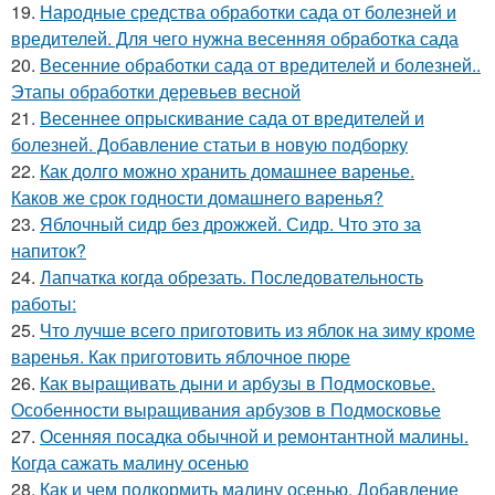
19.
Народные средства обработки сада от болезней и
вредителей. Для чего нужна весенняя обработка сада
20.
Весенние обработки сада от вредителей и болезней..
Этапы обработки деревьев весной
21.
Весеннее опрыскивание сада от вредителей и
болезней. Добавление статьи в новую подборку
22.
Как долго можно хранить домашнее варенье.
Каков же срок годности домашнего варенья?
23.
Яблочный сидр без дрожжей. Сидр. Что это за
напиток?
24.
Лапчатка когда обрезать. Последовательность
работы:
25.
Что лучше всего приготовить из яблок на зиму кроме
варенья. Как приготовить яблочное пюре
26.
Как выращивать дыни и арбузы в Подмосковье.
Особенности выращивания арбузов в Подмосковье
27.
Осенняя посадка обычной и ремонтантной малины.
Когда сажать малину осенью
28.
Как и чем подкормить малину осенью. Добавление