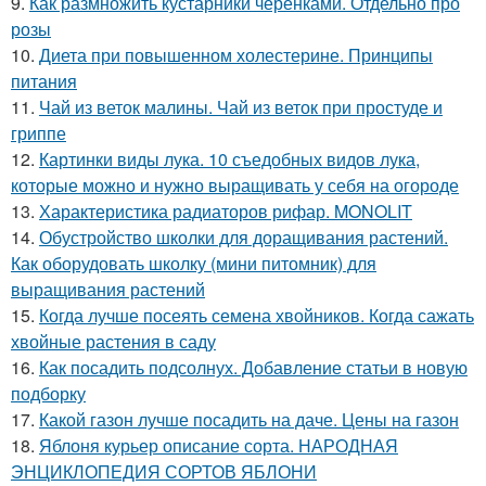
9.
Как размножить кустарники черенками. Отдельно про
розы
10.
Диета при повышенном холестерине. Принципы
питания
11.
Чай из веток малины. Чай из веток при простуде и
гриппе
12.
Картинки виды лука. 10 съедобных видов лука,
которые можно и нужно выращивать у себя на огороде
13.
Характеристика радиаторов рифар. MONOLIT
14.
Обустройство школки для доращивания растений.
Как оборудовать школку (мини питомник) для
выращивания растений
15.
Когда лучше посеять семена хвойников. Когда сажать
хвойные растения в саду
16.
Как посадить подсолнух. Добавление статьи в новую
подборку
17.
Какой газон лучше посадить на даче. Цены на газон
18.
Яблоня курьер описание сорта. НАРОДНАЯ
ЭНЦИКЛОПЕДИЯ СОРТОВ ЯБЛОНИ