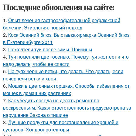
Последние обновления на сайте:
1.
Опыт лечения гастроэзофагеальной рефлюксной
болезни. Этиология: новый подход
2.
Коск Осенний блюз. Выставка-ярмарка Осенний блюз
в Екатеринбурге 2011
3.
Пожелтели туи после зимы. Причины
4.
Туи поменяли цвет осенью. Почему туя желтеет и что
надо делать, чтобы ее спасти
5.
На туях черные ветки, что делать. Что делать, если
почернели ветки и хвоя
6.
Мошки в цветочных горшках. Способы избавления от
мошек в домашних растениях
7.
Как убедить соседа не делать ремонт по
воскресеньям. Какая ответственность предусмотрена за
нарушение Закона о тишине
8.
Лучшие продукты для восстановления хрящей и
суставов. Хондропротекторы