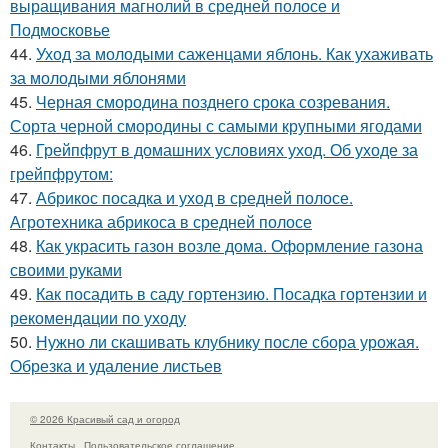
выращивания магнолий в средней полосе и
Подмосковье
44.
Уход за молодыми саженцами яблонь. Как ухаживать
за молодыми яблонями
45.
Черная смородина позднего срока созревания.
Сорта черной смородины с самыми крупными ягодами
46.
Грейпфрут в домашних условиях уход. Об уходе за
грейпфрутом:
47.
Абрикос посадка и уход в средней полосе.
Агротехника абрикоса в средней полосе
48.
Как украсить газон возле дома. Оформление газона
своими руками
49.
Как посадить в саду гортензию. Посадка гортензии и
рекомендации по уходу
50.
Нужно ли скашивать клубнику после сбора урожая.
Обрезка и удаление листьев
© 2026 Красивый сад и огород
Контакты
Пользовательское соглашение