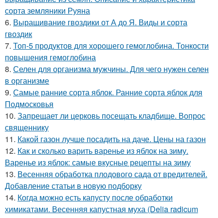
сорта земляники Руяна
6.
Выращивание гвоздики от А до Я. Виды и сорта
гвоздик
7.
Топ-5 продуктов для хорошего гемоглобина. Тонкости
повышения гемоглобина
8.
Селен для организма мужчины. Для чего нужен селен
в организме
9.
Самые ранние сорта яблок. Ранние сорта яблок для
Подмосковья
10.
Запрещает ли церковь посещать кладбище. Вопрос
священнику
11.
Какой газон лучше посадить на даче. Цены на газон
12.
Как и сколько варить варенье из яблок на зиму.
Варенье из яблок: самые вкусные рецепты на зиму
13.
Весенняя обработка плодового сада от вредителей.
Добавление статьи в новую подборку
14.
Когда можно есть капусту после обработки
химикатами. Весенняя капустная муха (Delia radicum