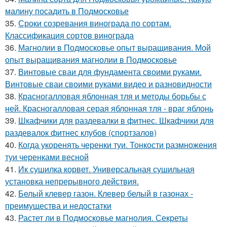
малину посадить в Подмосковье
35.
Сроки созревания винограда по сортам.
Классификация сортов винограда
36.
Магнолии в Подмосковье опыт выращивания. Мой
опыт выращивания магнолии в Подмосковье
37.
Винтовые сваи для фундамента своими руками.
Винтовые сваи своими руками видео и разновидности
38.
Красногалловая яблонная тля и методы борьбы с
ней. Красногалловая серая яблонная тля - враг яблонь
39.
Шкафчики для раздевалки в фитнес. Шкафчики для
раздевалок фитнес клубов (спортзалов)
40.
Когда укоренять черенки туи. Тонкости размножения
туи черенками весной
41.
Ик сушилка корвет. Универсальная сушильная
установка непрерывного действия.
42.
Белый клевер газон. Клевер белый в газонах -
преимущества и недостатки
43.
Растет ли в Подмосковье магнолия. Секреты