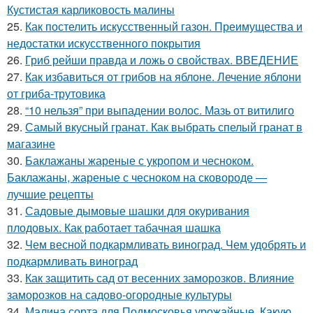
Кустистая карликовость малины
25.
Как постелить искусственный газон. Преимущества и
недостатки искусственного покрытия
26.
Гриб рейши правда и ложь о свойствах. ВВЕДЕНИЕ
27.
Как избавиться от грибов на яблоне. Лечение яблони
от гриба-трутовика
28.
“10 нельзя” при выпадении волос. Мазь от витилиго
29.
Самый вкусный гранат. Как выбрать спелый гранат в
магазине
30.
Баклажаны жареные с укропом и чесноком.
Баклажаны, жареные с чесноком на сковороде —
лучшие рецепты
31.
Садовые дымовые шашки для окуривания
плодовых. Как работает табачная шашка
32.
Чем весной подкармливать виноград. Чем удобрять и
подкармливать виноград
33.
Как защитить сад от весенних заморозков. Влияние
заморозков на садово-огородные культуры
34.
Малина сорта для Подмосковья урожайные. Какую