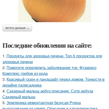
читать дальше →
Последние обновления на сайте:
1.
Продукты для здоровья печени. Топ-5 продуктов для
здоровья печени
2.
Помогите определить заболевание туи. Фузариоз
Комплекс грибов из рода
3.
Красивый газон и ландшафт перед домом. Тонкости в
дизайне палисадника
4.
Сахарный малыш арбуз описание. Сотр арбуза
Сахарный малыш
5.
Земляника ремонтантная безусая Руяна
выращивание из семян. Описание и характеристика