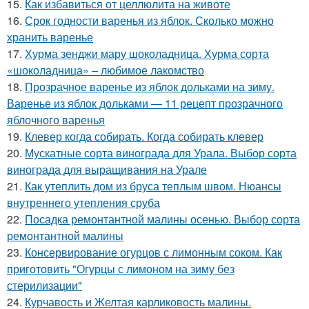
15.
Как избавиться от целлюлита на животе
16.
Срок годности варенья из яблок. Сколько можно
хранить варенье
17.
Хурма зенджи мару шоколадница. Хурма сорта
«шоколадница» – любимое лакомство
18.
Прозрачное варенье из яблок дольками на зиму.
Варенье из яблок дольками — 11 рецепт прозрачного
яблочного варенья
19.
Клевер когда собирать. Когда собирать клевер
20.
Мускатные сорта винограда для Урала. Выбор сорта
винограда для выращивания на Урале
21.
Как утеплить дом из бруса теплым швом. Нюансы
внутреннего утепления сруба
22.
Посадка ремонтантной малины осенью. Выбор сорта
ремонтантной малины
23.
Консервирование огурцов с лимонным соком. Как
приготовить "Огурцы с лимоном на зиму без
стерилизации"
24.
Курчавость и Желтая карликовость малины.