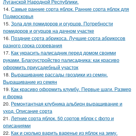
Луганской Народной Республики.
14.
Самые ранние сорта яблок. Ранние сорта яблок для
Подмосковья
15.
Зола для помидоров и огурцов. Потребности
помидоров и огурцов на дачном участке
16.
Поздние сорта абрикоса. Лучшие сорта абрикосов
разного срока созревания
17.
Как украсить палисадник перед домом своими
руками. Благоустройство палисадника: как красиво
оформить приусадебный участок
18.
Выращивание рассады гвоздики из семян.
Выращивание из семян
19.
Как красиво оформить клумбу. Первые шаги. Размер
и форма
20.
Ремонтантная клубника альбион выращивание и
уход. Описание сорта
21.
Летние сорта яблок. 50 сортов яблок с фото и
описаниями
22.
Как и сколько варить варенье из яблок на зиму.