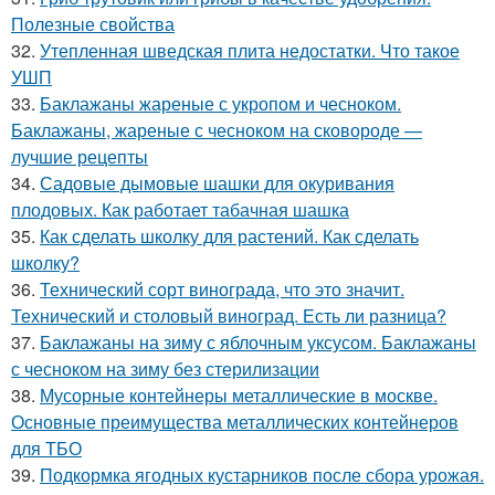
Полезные свойства
32.
Утепленная шведская плита недостатки. Что такое
УШП
33.
Баклажаны жареные с укропом и чесноком.
Баклажаны, жареные с чесноком на сковороде —
лучшие рецепты
34.
Садовые дымовые шашки для окуривания
плодовых. Как работает табачная шашка
35.
Как сделать школку для растений. Как сделать
школку?
36.
Технический сорт винограда, что это значит.
Технический и столовый виноград. Есть ли разница?
37.
Баклажаны на зиму с яблочным уксусом. Баклажаны
с чесноком на зиму без стерилизации
38.
Мусорные контейнеры металлические в москве.
Основные преимущества металлических контейнеров
для ТБО
39.
Подкормка ягодных кустарников после сбора урожая.