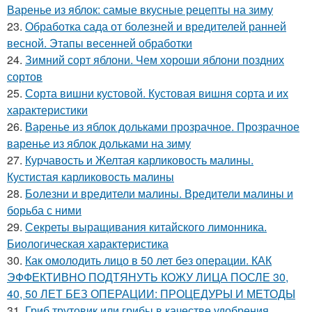
Варенье из яблок: самые вкусные рецепты на зиму
23.
Обработка сада от болезней и вредителей ранней
весной. Этапы весенней обработки
24.
Зимний сорт яблони. Чем хороши яблони поздних
сортов
25.
Сорта вишни кустовой. Кустовая вишня сорта и их
характеристики
26.
Варенье из яблок дольками прозрачное. Прозрачное
варенье из яблок дольками на зиму
27.
Курчавость и Желтая карликовость малины.
Кустистая карликовость малины
28.
Болезни и вредители малины. Вредители малины и
борьба с ними
29.
Секреты выращивания китайского лимонника.
Биологическая характеристика
30.
Как омолодить лицо в 50 лет без операции. КАК
ЭФФЕКТИВНО ПОДТЯНУТЬ КОЖУ ЛИЦА ПОСЛЕ 30,
40, 50 ЛЕТ БЕЗ ОПЕРАЦИИ: ПРОЦЕДУРЫ И МЕТОДЫ
31.
Гриб трутовик или грибы в качестве удобрения.