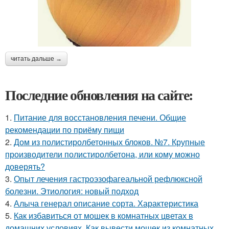
читать дальше →
Последние обновления на сайте:
1.
Питание для восстановления печени. Общие
рекомендации по приёму пищи
2.
Дом из полистиролбетонных блоков. №7. Крупные
производители полистиролбетона, или кому можно
доверять?
3.
Опыт лечения гастроэзофагеальной рефлюксной
болезни. Этиология: новый подход
4.
Алыча генерал описание сорта. Характеристика
5.
Как избавиться от мошек в комнатных цветах в
домашних условиях. Как вывести мошек из комнатных