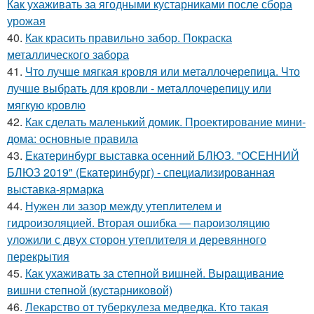
Как ухаживать за ягодными кустарниками после сбора
урожая
40.
Как красить правильно забор. Покраска
металлического забора
41.
Что лучше мягкая кровля или металлочерепица. Что
лучше выбрать для кровли - металлочерепицу или
мягкую кровлю
42.
Как сделать маленький домик. Проектирование мини-
дома: основные правила
43.
Екатеринбург выставка осенний БЛЮЗ. "ОСЕННИЙ
БЛЮЗ 2019" (Екатеринбург) - специализированная
выставка-ярмарка
44.
Нужен ли зазор между утеплителем и
гидроизоляцией. Вторая ошибка — пароизоляцию
уложили с двух сторон утеплителя и деревянного
перекрытия
45.
Как ухаживать за степной вишней. Выращивание
вишни степной (кустарниковой)
46.
Лекарство от туберкулеза медведка. Кто такая