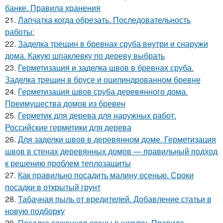
банке. Правила хранения
21.
Лапчатка когда обрезать. Последовательность
работы:
22.
Заделка трещин в бревнах сруба внутри и снаружи
дома. Какую шпаклевку по дереву выбрать
23.
Герметизация и заделка швов в бревнах сруба.
Заделка трещин в брусе и оцилиндрованном бревне
24.
Герметизация швов сруба деревянного дома.
Преимущества домов из бревен
25.
Герметик для дерева для наружных работ.
Российские герметики для дерева
26.
Для заделки швов в деревянном доме. Герметизация
швов в стенах деревянных домов — правильный подход
к решению проблем теплозащиты
27.
Как правильно посадить малину осенью. Сроки
посадки в открытый грунт
28.
Табачная пыль от вредителей. Добавление статьи в
новую подборку
29.
Посадка саженцев сосны в школку. Правила