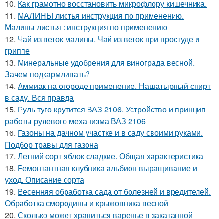
10.
Как грамотно восстановить микрофлору кишечника.
11.
МАЛИНЫ листья инструкция по применению.
Малины листья : инструкция по применению
12.
Чай из веток малины. Чай из веток при простуде и
гриппе
13.
Минеральные удобрения для винограда весной.
Зачем подкармливать?
14.
Аммиак на огороде применение. Нашатырный спирт
в саду. Вся правда
15.
Руль туго крутится ВАЗ 2106. Устройство и принцип
работы рулевого механизма ВАЗ 2106
16.
Газоны на дачном участке и в саду своими руками.
Подбор травы для газона
17.
Летний сорт яблок сладкие. Общая характеристика
18.
Ремонтантная клубника альбион выращивание и
уход. Описание сорта
19.
Весенняя обработка сада от болезней и вредителей.
Обработка смородины и крыжовника весной
20.
Сколько может храниться варенье в закатанной