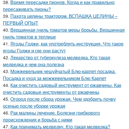
38.
Время пересадки пионов. Когда и как правильно
пересаживать пионы?
39.
Пахота целины трактором. ВСПАШКА ЦЕЛИНЫ –
ПЕРВЫЙ ОПЫТ
40.
Вершинная гниль томатов меры борьбы. Вершинная
гниль томатов в теплице
41.
Ягоды Годжи, как употреблять инструкция. Что такое
ягоды Годжи и где они растут
42.
Лекарство от туберкулеза медведка. Кто такая
медведка и чем она полезна
43.
Можжевельник чешуйчатый Блю-карпет посадка.
Посадка и уход за можжевельником Блю Карпет
44.
Как очистить садовый инструмент от ржавчины. Как
очистить садовые инструменты от ржавчины
45.
Огород после сбора урожая. Чем удобрить почву
осенью после уборки урожая
46.
Рак малины лечение. Болезни грибкового
происхождения и борьба с ними
47.
Как принимать медведку. Кто такая медведка?