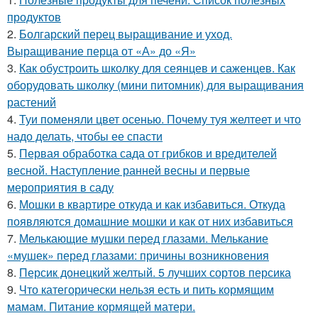
продуктов
2.
Болгарский перец выращивание и уход.
Выращивание перца от «А» до «Я»
3.
Как обустроить школку для сеянцев и саженцев. Как
оборудовать школку (мини питомник) для выращивания
растений
4.
Туи поменяли цвет осенью. Почему туя желтеет и что
надо делать, чтобы ее спасти
5.
Первая обработка сада от грибков и вредителей
весной. Наступление ранней весны и первые
мероприятия в саду
6.
Мошки в квартире откуда и как избавиться. Откуда
появляются домашние мошки и как от них избавиться
7.
Мелькающие мушки перед глазами. Мелькание
«мушек» перед глазами: причины возникновения
8.
Персик донецкий желтый. 5 лучших сортов персика
9.
Что категорически нельзя есть и пить кормящим
мамам. Питание кормящей матери.