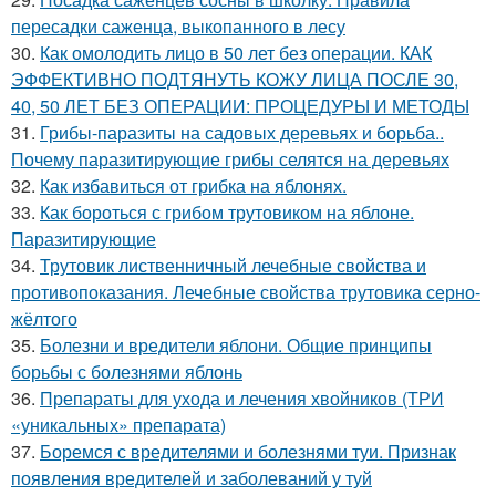
пересадки саженца, выкопанного в лесу
30.
Как омолодить лицо в 50 лет без операции. КАК
ЭФФЕКТИВНО ПОДТЯНУТЬ КОЖУ ЛИЦА ПОСЛЕ 30,
40, 50 ЛЕТ БЕЗ ОПЕРАЦИИ: ПРОЦЕДУРЫ И МЕТОДЫ
31.
Грибы-паразиты на садовых деревьях и борьба..
Почему паразитирующие грибы селятся на деревьях
32.
Как избавиться от грибка на яблонях.
33.
Как бороться с грибом трутовиком на яблоне.
Паразитирующие
34.
Трутовик лиственничный лечебные свойства и
противопоказания. Лечебные свойства трутовика серно-
жёлтого
35.
Болезни и вредители яблони. Общие принципы
борьбы с болезнями яблонь
36.
Препараты для ухода и лечения хвойников (ТРИ
«уникальных» препарата)
37.
Боремся с вредителями и болезнями туи. Признак
появления вредителей и заболеваний у туй