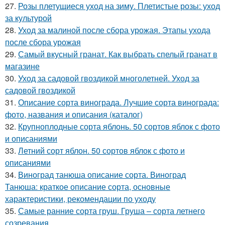
27.
Розы плетущиеся уход на зиму. Плетистые розы: уход
за культурой
28.
Уход за малиной после сбора урожая. Этапы ухода
после сбора урожая
29.
Самый вкусный гранат. Как выбрать спелый гранат в
магазине
30.
Уход за садовой гвоздикой многолетней. Уход за
садовой гвоздикой
31.
Описание сорта винограда. Лучшие сорта винограда:
фото, названия и описания (каталог)
32.
Крупноплодные сорта яблонь. 50 сортов яблок с фото
и описаниями
33.
Летний сорт яблон. 50 сортов яблок с фото и
описаниями
34.
Виноград танюша описание сорта. Виноград
Танюша: краткое описание сорта, основные
характеристики, рекомендации по уходу
35.
Самые ранние сорта груш. Груша – сорта летнего
созревания