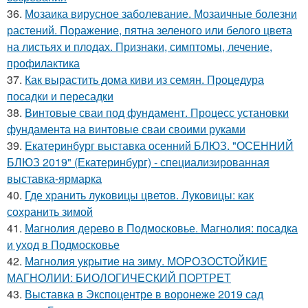
36.
Мозаика вирусное заболевание. Мозаичные болезни
растений. Поражение, пятна зеленого или белого цвета
на листьях и плодах. Признаки, симптомы, лечение,
профилактика
37.
Как вырастить дома киви из семян. Процедура
посадки и пересадки
38.
Винтовые сваи под фундамент. Процесс установки
фундамента на винтовые сваи своими руками
39.
Екатеринбург выставка осенний БЛЮЗ. "ОСЕННИЙ
БЛЮЗ 2019" (Екатеринбург) - специализированная
выставка-ярмарка
40.
Где хранить луковицы цветов. Луковицы: как
сохранить зимой
41.
Магнолия дерево в Подмосковье. Магнолия: посадка
и уход в Подмосковье
42.
Магнолия укрытие на зиму. МОРОЗОСТОЙКИЕ
МАГНОЛИИ: БИОЛОГИЧЕСКИЙ ПОРТРЕТ
43.
Выставка в Экспоцентре в воронеже 2019 сад