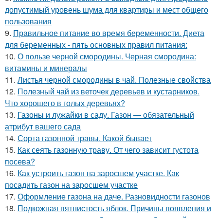
допустимый уровень шума для квартиры и мест общего
пользования
9.
Правильное питание во время беременности. Диета
для беременных - пять основных правил питания:
10.
О пользе черной смородины. Черная смородина:
витамины и минералы
11.
Листья черной смородины в чай. Полезные свойства
12.
Полезный чай из веточек деревьев и кустарников.
Что хорошего в голых деревьях?
13.
Газоны и лужайки в саду. Газон — обязательный
атрибут вашего сада
14.
Сорта газонной травы. Какой бывает
15.
Как сеять газонную траву. От чего зависит густота
посева?
16.
Как устроить газон на заросшем участке. Как
посадить газон на заросшем участке
17.
Оформление газона на даче. Разновидности газонов
18.
Подкожная пятнистость яблок. Причины появления и