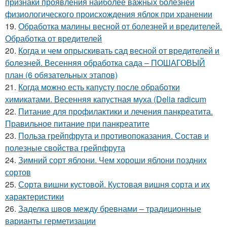
признаки проявления наиболее важных болезней
физиологического происхождения яблок при хранении
19.
Обработка малины весной от болезней и вредителей.
Обработка от вредителей
20.
Когда и чем опрыскивать сад весной от вредителей и
болезней. Весенняя обработка сада – ПОШАГОВЫЙ
план (6 обязательных этапов)
21.
Когда можно есть капусту после обработки
химикатами. Весенняя капустная муха (Delia radicum
22.
Питание для профилактики и лечения панкреатита.
Правильное питание при панкреатите
23.
Польза грейпфрута и противопоказания. Состав и
полезные свойства грейпфрута
24.
Зимний сорт яблони. Чем хороши яблони поздних
сортов
25.
Сорта вишни кустовой. Кустовая вишня сорта и их
характеристики
26.
Заделка швов между бревнами – традиционные
варианты герметизации