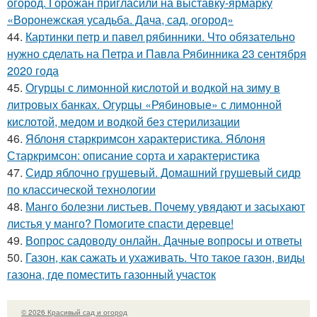
огород. Горожан пригласили на выставку-ярмарку
«Воронежская усадьба. Дача, сад, огород»
44.
Картинки петр и павел рябинники. Что обязательно
нужно сделать на Петра и Павла Рябинника 23 сентября
2020 года
45.
Огурцы с лимонной кислотой и водкой на зиму в
литровых банках. Огурцы «Рябиновые» с лимонной
кислотой, медом и водкой без стерилизации
46.
Яблоня старкримсон характеристика. Яблоня
Старкримсон: описание сорта и характеристика
47.
Сидр яблочно грушевый. Домашний грушевый сидр
по классической технологии
48.
Манго болезни листьев. Почему увядают и засыхают
листья у манго? Помогите спасти деревце!
49.
Вопрос садоводу онлайн. Дачные вопросы и ответы
50.
Газон, как сажать и ухаживать. Что такое газон, виды
газона, где поместить газонный участок
© 2026 Красивый сад и огород