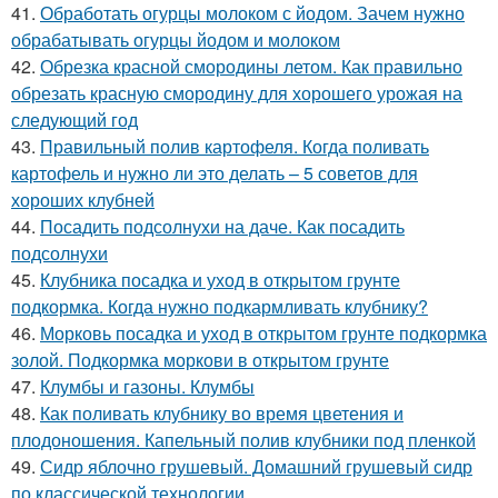
41.
Обработать огурцы молоком с йодом. Зачем нужно
обрабатывать огурцы йодом и молоком
42.
Обрезка красной смородины летом. Как правильно
обрезать красную смородину для хорошего урожая на
следующий год
43.
Правильный полив картофеля. Когда поливать
картофель и нужно ли это делать – 5 советов для
хороших клубней
44.
Посадить подсолнухи на даче. Как посадить
подсолнухи
45.
Клубника посадка и уход в открытом грунте
подкормка. Когда нужно подкармливать клубнику?
46.
Морковь посадка и уход в открытом грунте подкормка
золой. Подкормка моркови в открытом грунте
47.
Клумбы и газоны. Клумбы
48.
Как поливать клубнику во время цветения и
плодоношения. Капельный полив клубники под пленкой
49.
Сидр яблочно грушевый. Домашний грушевый сидр
по классической технологии