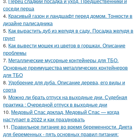
3.
Перец сладкий посадка и уход. Предшественники и
соседи перца
4.
Красивый газон и ландшафт перед домом. Тонкости в
дизайне палисадника
5.
Как вырастить дуб из желудя в саду. Посадка желудя в
грунт
6.
Как вывести мошек из цветов в горшках. Описание
проблемы
7.
Металлические мусорные контейнеры для ТБО.
Основные преимущества металлических контейнеров
для ТБО
8.
Удобрение для дуба. Описание дерева, его виды и
сорта
9.
Можно ли брать отпуск на выходные дни. Судебная
практика : Очередной отпуск в выходные дни
10.
Медовый Спас доклад. Медовый Спас — когда
наступает в 2022 и как праздновать
11.
Правильное питание во время беременности. Диета
для беременных - пять основных правил питания: