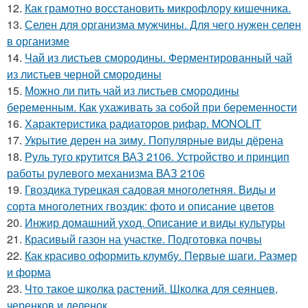
12.
Как грамотно восстановить микрофлору кишечника.
13.
Селен для организма мужчины. Для чего нужен селен
в организме
14.
Чай из листьев смородины. Ферментированный чай
из листьев черной смородины
15.
Можно ли пить чай из листьев смородины
беременным. Как ухаживать за собой при беременности
16.
Характеристика радиаторов рифар. MONOLIT
17.
Укрытие дерен на зиму. Популярные виды дёрена
18.
Руль туго крутится ВАЗ 2106. Устройство и принцип
работы рулевого механизма ВАЗ 2106
19.
Гвоздика турецкая садовая многолетняя. Виды и
сорта многолетних гвоздик: фото и описание цветов
20.
Инжир домашний уход. Описание и виды культуры
21.
Красивый газон на участке. Подготовка почвы
22.
Как красиво оформить клумбу. Первые шаги. Размер
и форма
23.
Что такое школка растений. Школка для сеянцев,
черенков и деленок