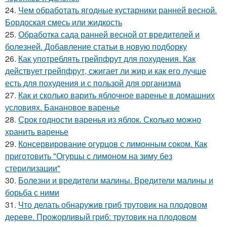
24.
Чем обработать ягодные кустарники ранней весной.
Бордоская смесь или жидкость
25.
Обработка сада ранней весной от вредителей и
болезней. Добавление статьи в новую подборку
26.
Как употреблять грейпфрут для похудения. Как
действует грейпфрут, сжигает ли жир и как его лучше
есть для похудения и с пользой для организма
27.
Как и сколько варить яблочное варенье в домашних
условиях. Банановое варенье
28.
Срок годности варенья из яблок. Сколько можно
хранить варенье
29.
Консервирование огурцов с лимонным соком. Как
приготовить "Огурцы с лимоном на зиму без
стерилизации"
30.
Болезни и вредители малины. Вредители малины и
борьба с ними
31.
Что делать обнаружив гриб трутовик на плодовом
дереве. Прожорливый гриб: трутовик на плодовом