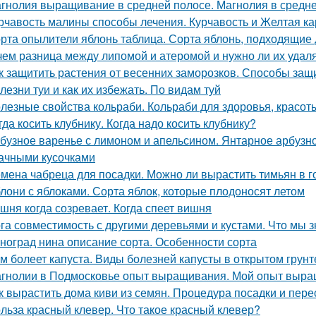
гнолия выращивание в средней полосе. Магнолия в средне
рчавость малины способы лечения. Курчавость и Желтая к
рта опылители яблонь таблица. Сорта яблонь, подходящие
чем разница между липомой и атеромой и нужно ли их удал
к защитить растения от весенних заморозков. Способы защ
лезни туи и как их избежать. По видам туй
лезные свойства кольраби. Кольраби для здоровья, красот
гда косить клубнику. Когда надо косить клубнику?
бузное варенье с лимоном и апельсином. Янтарное арбузно
ачными кусочками
мена чабреца для посадки. Можно ли вырастить тимьян в 
лони с яблоками. Сорта яблок, которые плодоносят летом
шня когда созревает. Когда спеет вишня
га совместимость с другими деревьями и кустами. Что мы з
ноград нина описание сорта. Особенности сорта
м болеет капуста. Виды болезней капусты в открытом грунт
гнолии в Подмосковье опыт выращивания. Мой опыт выра
к вырастить дома киви из семян. Процедура посадки и пере
льза красный клевер. Что такое красный клевер?