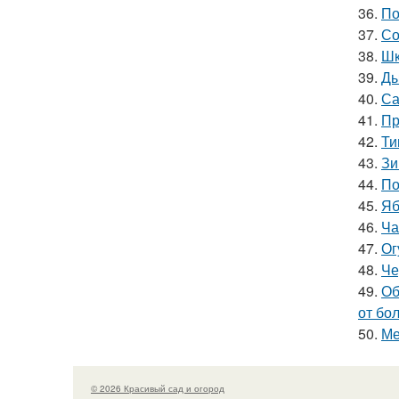
36.
По
37.
Со
38.
Шк
39.
Ды
40.
Са
41.
Пр
42.
Ти
43.
Зи
44.
По
45.
Яб
46.
Ча
47.
Ог
48.
Че
49.
Об
от бо
50.
Ме
© 2026 Красивый сад и огород