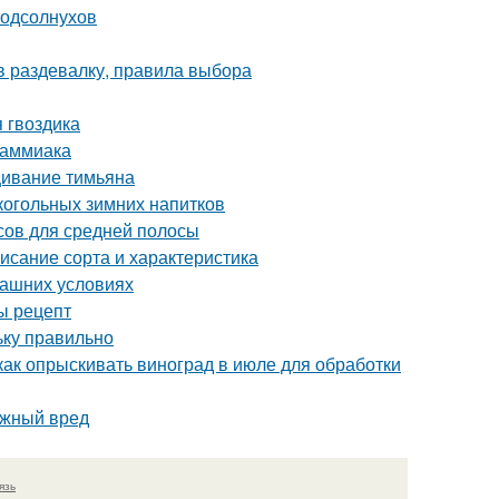
подсолнухов
в раздевалку, правила выбора
 гвоздика
 аммиака
ивание тимьяна
лкогольных зимних напитков
осов для средней полосы
исание сорта и характеристика
машних условиях
ы рецепт
ьку правильно
как опрыскивать виноград в июле для обработки
ожный вред
язь