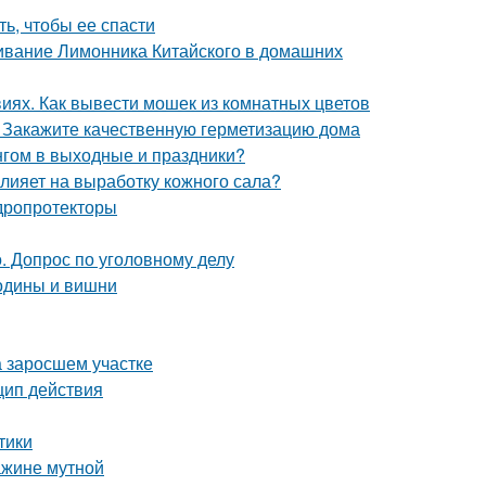
ть, чтобы ее спасти
ивание Лимонника Китайского в домашних
виях. Как вывести мошек из комнатных цветов
. Закажите качественную герметизацию дома
нгом в выходные и праздники?
влияет на выработку кожного сала?
дропротекторы
. Допрос по уголовному делу
родины и вишни
на заросшем участке
цип действия
тики
ажине мутной