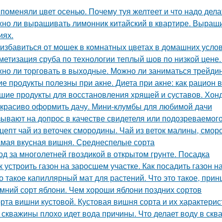
 поменяли цвет осенью. Почему туя желтеет и что надо дела
но ли выращивать лимонник китайский в квартире. Выращ
иях.
 избавиться от мошек в комнатных цветах в домашних усло
метизация сруба по технологии теплый шов по низкой цене
но ли торговать в выходные. Можно ли заниматься трейди
ие продукты полезны при акне. Диета при акне: как рацион 
шие продукты для восстановления хрящей и суставов. Хон
 красиво оформить дачу. Мини-клумбы для любимой дачи
ывают на допрос в качестве свидетеля или подозреваемого
цепт чай из веточек смородины. Чай из веток малины, смо
мая вкусная вишня. Среднеспелые сорта
од за многолетней гвоздикой в открытом грунте. Посадка
к устроить газон на заросшем участке. Как посадить газон 
о такое капиллярный мат для растений. Что это такое, прин
мний сорт яблони. Чем хороши яблони поздних сортов
рта вишни кустовой. Кустовая вишня сорта и их характерис
 скважины плохо идет вода причины. Что делает воду в скв