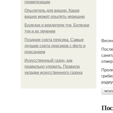
герметизации
Опылитель для вишни. Какая
вишня может опылять черешню
Болезни и вредители туи. Болезни
туи и их лечение
Поздние сорта персика. Самые
Весен
лучшие сорта персиков с фото и
После
описанием
санит
Искусственный газон, как
отмер
правильно уложить. Правила
Проли
укладки искусственного газона
грибк
радиу
читат
Пос