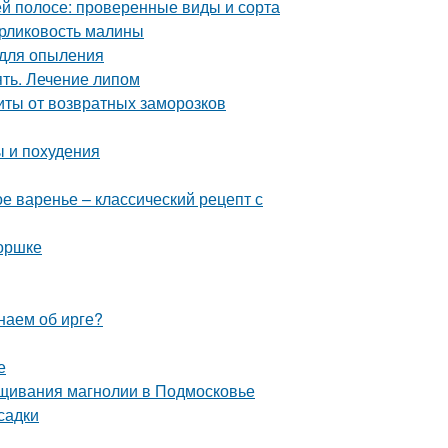
й полосе: проверенные виды и сорта
арликовость малины
 для опыления
ять. Лечение липом
иты от возвратных заморозков
ы и похудения
е варенье – классический рецепт с
горшке
наем об ирге?
е
щивания магнолии в Подмосковье
садки