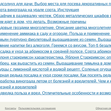
дсолнух для дачи. Выбор места для посева декоративных 
рта винограда на урале сорта. Инструкция
афчик в раздевалку чертеж. Обзор металлических шкафов 
м идет в дом, что делать. Возможные причины
довые гвоздики многолетние. Описание цветка многолетняя
именение аммиака в саду и огороде. Польза и применение
мьян пурпурно фиолетовый выращивание из семян. Выращ
мние напитки без алкоголя. Греемся со вкусом. Топ-5 беза
садка и уход за абрикосом в средней полосе. Сорта абрик
лоня старкримсон характеристика. Яблоня Старкримсон: оп
брец, как вырастить из семян. Выращивание тимьяна в до
урцы с лимонной кислотой и водкой рецепт. Соленые огурц
рная редька посадка и уход сроки посадки. Как посеять ред
работка винограда летом от болезней и вредителей. Чем и 
лезней и вредителей
дведка польза и вред. Отличительные особенности и возм
Контакты
Пользовательское соглашение
Обратная св