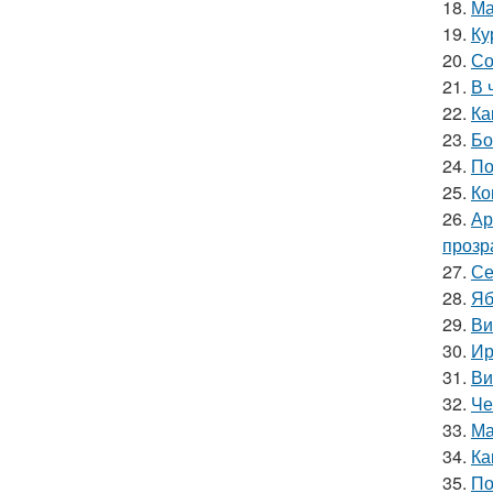
18.
Ма
19.
Ку
20.
Со
21.
В 
22.
Ка
23.
Бо
24.
По
25.
Ко
26.
Ар
прозр
27.
Се
28.
Яб
29.
Ви
30.
Ир
31.
Ви
32.
Че
33.
Ма
34.
Ка
35.
По