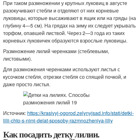
При таком размножении у крупных луковиц в августе
разокучивают стебли и отделяют от них корневые
луковицы, которые высаживают в ящик или на гряды (на
глубину 4—5 см). На грядах на зиму их следует укрывать
торфом, опавшей листвой. Через 2—3 года из таких
корневых луковичек образуются взрослые луковицы.
Размножение лилий черенками (стеблевыми,
листовыми).
Для размножения черенками используют листья с
кусочком стебля, отрезки стебля со спящей почкой, и
даже просто листья.
Источник:
https://krasivyj-ogorod.zelynyjsad.info/stati/detki-
lilii-chto-s-nimi-delat-sposoby-razmnozheniya-liliy
Как посадить детку лилии.