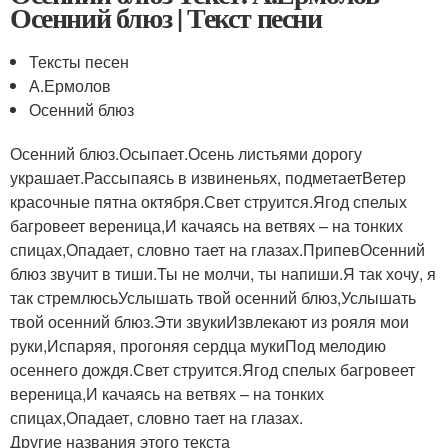
Осенний блюз | Текст песни
Тексты песен
А.Ермолов
Осенний блюз
Осенний блюз.Осыпает.Осень листьями дорогу
украшает.Рассыпаясь в извиненьях, подметаетВетер
красочные пятна октября.Свет струится.Ягод спелых
багровеет вереница,И качаясь на ветвях – на тонких
спицах,Опадает, словно тает на глазах.ПрипевОсенний
блюз звучит в тиши.Ты не молчи, ты напиши.Я так хочу, я
так стремлюсьУслышать твой осенний блюз,Услышать
твой осенний блюз.Эти звукиИзвлекают из рояля мои
руки,Испаряя, прогоняя сердца мукиПод мелодию
осеннего дождя.Свет струится.Ягод спелых багровеет
вереница,И качаясь на ветвях – на тонких
спицах,Опадает, словно тает на глазах.
Другие названия этого текста