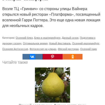
Возле ТЦ «Гринвич» со стороны улицы Вайнера
открылся новый ресторан «Платформа», посвященный
вселенной Гарри Поттера. Это еще одна новая локация
для необычных кадров.
Категории:
Осенний блюз
,
Блюз в екатеринбурге
,
Дачный сезон
,
Подготовки к
дачному сезону
,
Оптимальное время
,
Новый фестиваль
,
Осенний екатеринбург
,
Осенняя фотосессия
,
Фотосессия на улицах
,
Мясной ресторан
,
Осенний парк
Читайте также