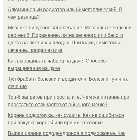
Алюминиевый радиатор или биметаллический. В
чем разница?
Мозаика вирусное заболевание. Мозаичные болезни
растений. Поражение, пятна зеленого или белого
цвета на листьях и плодах. Признаки, симптомы,
лечение, профилактика
Как выращивать чабрец на даче. Способы
выращивания на даче
Туя брабант болезни и вредители. Болезни туи и их
лечение
Топ-6 запретов при простатите. Чем же питание при
простатите отличается от обычного меню?
Корень подсолнуха, как сушить. Как не ошибиться
при покупке корней или при их заготовке
Выращивание рододендронов в подмосковье. Как