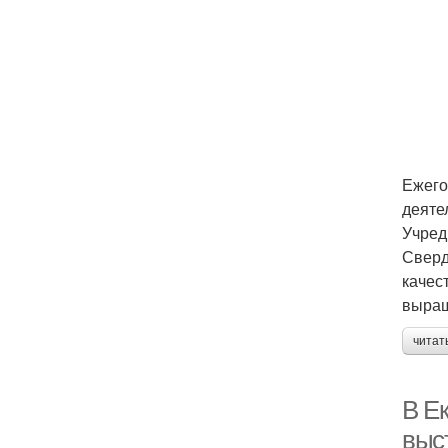
Ежего
деяте
Учред
Сверд
качес
выращ
читат
В Е
выс