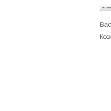
читат
Вас
Кос