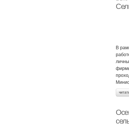
Сел
В рам
работ
личны
фирмы
прохо
Минис
читат
Осе
сел