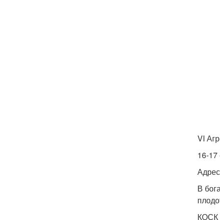
VI Аг
16-17
Адрес:
В бог
плодо
КОСК 