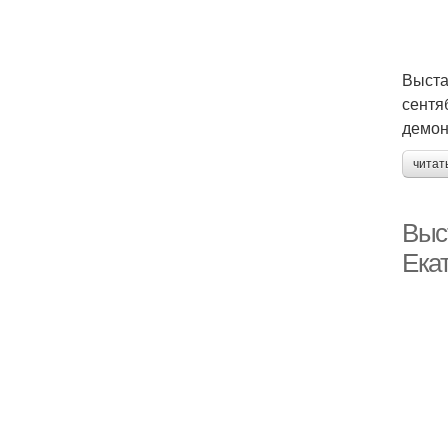
Выста
сентя
демон
читат
Выс
Екат