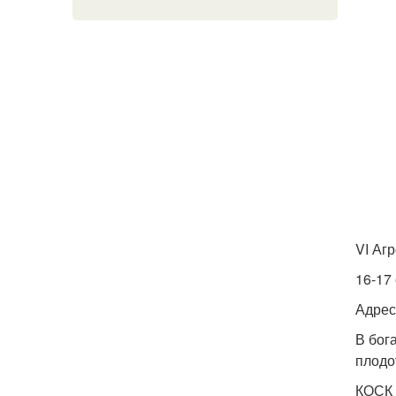
VI Аг
16-17
Адрес:
В бог
плодо
КОСК 