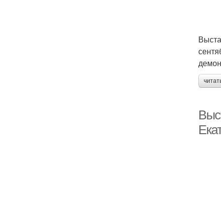
Выста
сентя
демон
читат
Выс
Екат