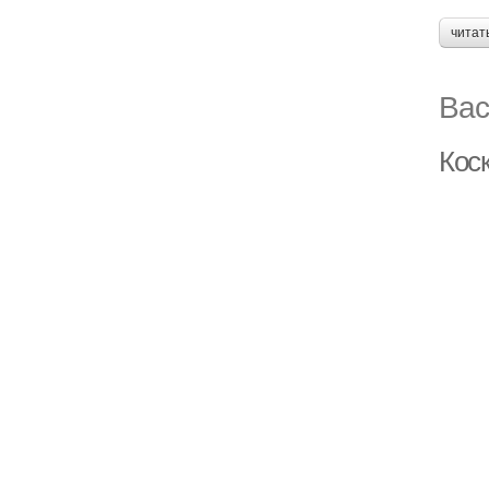
читат
Вас
Кос