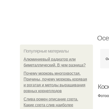
Осе
Популярные материалы
О
Алюминиевый радиатор или
биметаллический. В чем разница?
Почему морковь многохвостая.
Причины, почему морковь корявая
и рогатая и методы выращивания
Кос
ровных корнеплодов
Фотоо
Слива ромен описание сорта.
Какие сорта слив наиболее