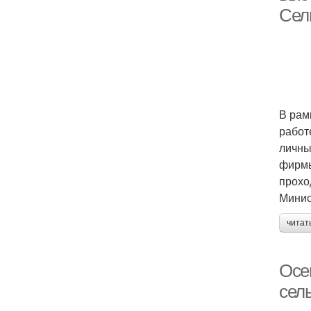
Сел
В рам
работ
личны
фирмы
прохо
Минис
читат
Осе
сел