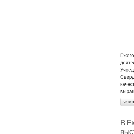
Ежего
деяте
Учред
Сверд
качес
выращ
читат
В Е
выс