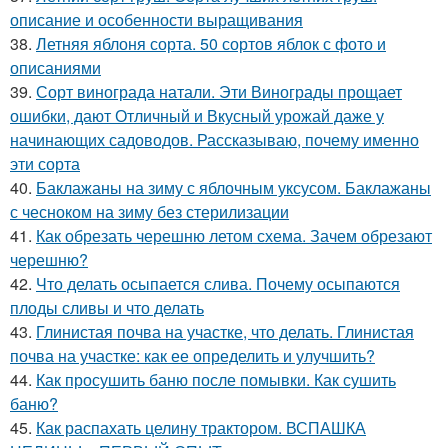
описание и особенности выращивания
38.
Летняя яблоня сорта. 50 сортов яблок с фото и
описаниями
39.
Сорт винограда натали. Эти Винограды прощает
ошибки, дают Отличный и Вкусный урожай даже у
начинающих садоводов. Рассказываю, почему именно
эти сорта
40.
Баклажаны на зиму с яблочным уксусом. Баклажаны
с чесноком на зиму без стерилизации
41.
Как обрезать черешню летом схема. Зачем обрезают
черешню?
42.
Что делать осыпается слива. Почему осыпаются
плоды сливы и что делать
43.
Глинистая почва на участке, что делать. Глинистая
почва на участке: как ее определить и улучшить?
44.
Как просушить баню после помывки. Как сушить
баню?
45.
Как распахать целину трактором. ВСПАШКА