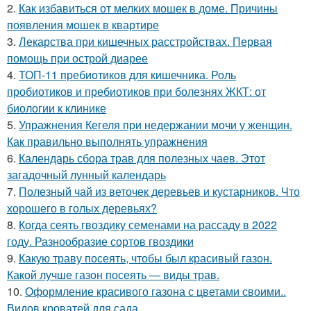
2.
Как избавиться от мелких мошек в доме. Причины
появления мошек в квартире
3.
Лекарства при кишечных расстройствах. Первая
помощь при острой диарее
4.
ТОП-11 пребиотиков для кишечника. Роль
пробиотиков и пребиотиков при болезнях ЖКТ: от
биологии к клинике
5.
Упражнения Кегеля при недержании мочи у женщин.
Как правильно выполнять упражнения
6.
Календарь сбора трав для полезных чаев. Этот
загадочный лунный календарь
7.
Полезный чай из веточек деревьев и кустарников. Что
хорошего в голых деревьях?
8.
Когда сеять гвоздику семенами на рассаду в 2022
году. Разнообразие сортов гвоздики
9.
Какую траву посеять, чтобы был красивый газон.
Какой лучше газон посеять — виды трав.
10.
Оформление красивого газона с цветами своими..
Видов кроватей для сада