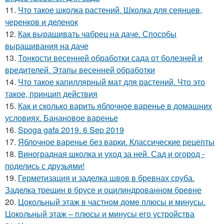
11.
Что такое школка растений. Школка для сеянцев,
черенков и деленок
12.
Как выращивать чабрец на даче. Способы
выращивания на даче
13.
Тонкости весенней обработки сада от болезней и
вредителей. Этапы весенней обработки
14.
Что такое капиллярный мат для растений. Что это
такое, принцип действия
15.
Как и сколько варить яблочное варенье в домашних
условиях. Банановое варенье
16.
Spoga gafa 2019. 6 Sep 2019
17.
Яблочное варенье без варки. Классические рецепты
18.
Виноградная школка и уход за ней. Сад и огород -
поделись с друзьями!
19.
Герметизация и заделка швов в бревнах сруба.
Заделка трещин в брусе и оцилиндрованном бревне
20.
Цокольный этаж в частном доме плюсы и минусы.
Цокольный этаж – плюсы и минусы его устройства