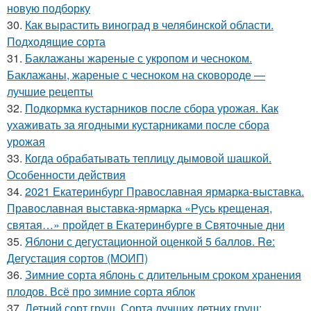
новую подборку
30.
Как вырастить виноград в челябинской области.
Подходящие сорта
31.
Баклажаны жареные с укропом и чесноком.
Баклажаны, жареные с чесноком на сковороде —
лучшие рецепты
32.
Подкормка кустарников после сбора урожая. Как
ухаживать за ягодными кустарниками после сбора
урожая
33.
Когда обрабатывать теплицу дымовой шашкой.
Особенности действия
34.
2021 Екатеринбург Православная ярмарка-выставка.
Православная выставка-ярмарка «Русь крещеная,
святая…» пройдет в Екатеринбурге в Святочные дни
35.
Яблони с дегустационной оценкой 5 баллов. Re:
Дегустация сортов (МОИП)
36.
Зимние сорта яблонь с длительным сроком хранения
плодов. Всё про зимние сорта яблок
37.
Летний сорт груш. Сорта лучших летних груш: