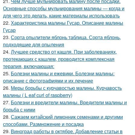
21.
Чем лучше мульчировать малину после посадки.
Основные способы мульчирования малины — когда и
для чего это делать, какие материалы использовать
22.
Характеристика малины Гусар. Описание малины
Гусар
23.
Сорта опылители яблонь таблица. Сорта яблонь,
подходящие для опыления
24.
Лучшее средство от кашля. При заболеваниях,
протекающих с кашлем, проводится комплексная
терапия, включающая:
25.
Болезни малины и ежевики. Болезни малины:
описание с фотографиями и их лечение
26.
Меры борьбы с курчавостью малины. Курчавость
малины ( L eaf curl of raspberry)
27.
Болезни и вредители малины. Вредители малины и
борьба с ними
28.
Сажаем китайский лимонник семенами и другими
способами. Размножение и посадка
29.
Виноград работы в октябре. Добавление статьи в