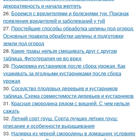
декоративность и начала желтеть
26.
Боремся с вредителями и болезнями туи. Признак
появления вредителей и заболеваний у туй
27.
Простейшие способы обработка целины под огород.
Основные правила обработки целины и подготовки
земли под огород
28.
Какие травы нельзя смешивать друг с другом
таблица. Фитотерапия не во вред
29.
Подкормка кустарников после сбора урожая. Как
ухаживать за ягодными кустарниками после сбора
урожая
30.
Соседство плодовых деревьев и кустарников
таблица. Схема совместимости деревьев и кустарников
31.
Красная смородина рядом с вишней. С чем нельзя
сажать
32.
Летний сорт груш. Сорта лучших летних груш:
описание и особенности выращивания
33.
Наливка из черной смородины в домашних условиях