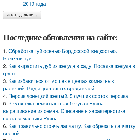
читать дальше →
Последние обновления на сайте:
1.
Обработка туй осенью Бордосской жидкостью.
Болезни туи
2.
Как вырастить дуб из желудя в саду. Посадка желудя в
грунт
3.
Как избавиться от мошек в цветах комнатных
растений. Виды цветочных вредителей
4.
Персик донецкий желтый. 5 лучших сортов персика
5.
Земляника ремонтантная безусая Руяна
выращивание из семян. Описание и характеристика
сорта земляники Руяна
6.
Как правильно стричь лапчатку. Как обрезать лапчатку
весной