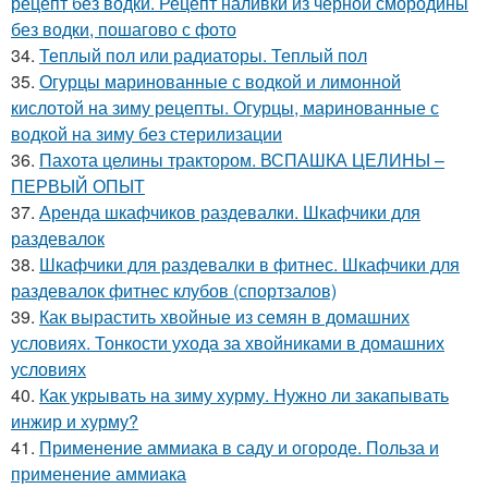
рецепт без водки. Рецепт наливки из черной смородины
без водки, пошагово с фото
34.
Теплый пол или радиаторы. Теплый пол
35.
Огурцы маринованные с водкой и лимонной
кислотой на зиму рецепты. Огурцы, маринованные с
водкой на зиму без стерилизации
36.
Пахота целины трактором. ВСПАШКА ЦЕЛИНЫ –
ПЕРВЫЙ ОПЫТ
37.
Аренда шкафчиков раздевалки. Шкафчики для
раздевалок
38.
Шкафчики для раздевалки в фитнес. Шкафчики для
раздевалок фитнес клубов (спортзалов)
39.
Как вырастить хвойные из семян в домашних
условиях. Тонкости ухода за хвойниками в домашних
условиях
40.
Как укрывать на зиму хурму. Нужно ли закапывать
инжир и хурму?
41.
Применение аммиака в саду и огороде. Польза и
применение аммиака