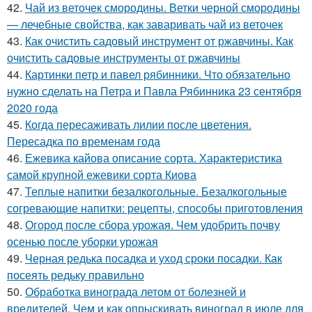
42.
Чай из веточек смородины. Ветки черной смородины
— лечебные свойства, как заваривать чай из веточек
43.
Как очистить садовый инструмент от ржавчины. Как
очистить садовые инструменты от ржавчины
44.
Картинки петр и павел рябинники. Что обязательно
нужно сделать на Петра и Павла Рябинника 23 сентября
2020 года
45.
Когда пересаживать лилии после цветения.
Пересадка по временам года
46.
Ежевика кайова описание сорта. Характеристика
самой крупной ежевики сорта Киова
47.
Теплые напитки безалкогольные. Безалкогольные
согревающие напитки: рецепты, способы приготовления
48.
Огород после сбора урожая. Чем удобрить почву
осенью после уборки урожая
49.
Черная редька посадка и уход сроки посадки. Как
посеять редьку правильно
50.
Обработка винограда летом от болезней и
вредителей. Чем и как опрыскивать виноград в июле для