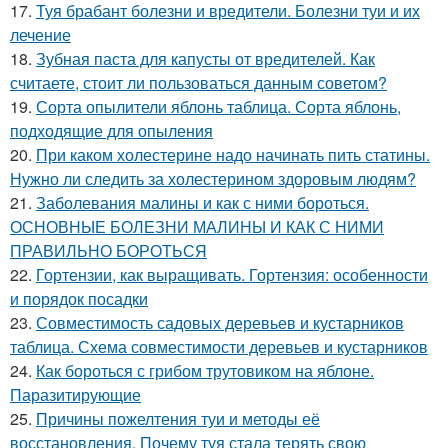
17.
Туя брабант болезни и вредители. Болезни туи и их
лечение
18.
Зубная паста для капусты от вредителей. Как
считаете, стоит ли пользоваться данным советом?
19.
Сорта опылители яблонь таблица. Сорта яблонь,
подходящие для опыления
20.
При каком холестерине надо начинать пить статины.
Нужно ли следить за холестерином здоровым людям?
21.
Заболевания малины и как с ними бороться.
ОСНОВНЫЕ БОЛЕЗНИ МАЛИНЫ И КАК С НИМИ
ПРАВИЛЬНО БОРОТЬСЯ
22.
Гортензии, как выращивать. Гортензия: особенности
и порядок посадки
23.
Совместимость садовых деревьев и кустарников
таблица. Схема совместимости деревьев и кустарников
24.
Как бороться с грибом трутовиком на яблоне.
Паразитирующие
25.
Причины пожелтения туи и методы её
восстановления. Почему туя стала терять свою