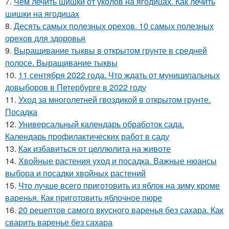
7.
Чем лечить шишки от уколов на ягодицах. Как лечить
шишки на ягодицах
8.
Десять самых полезных орехов. 10 самых полезных
орехов для здоровья
9.
Выращивание тыквы в открытом грунте в средней
полосе. Выращивание тыквы
10.
11 сентября 2022 года. Что ждать от муниципальных
довыборов в Петербурге в 2022 году
11.
Уход за многолетней гвоздикой в открытом грунте.
Посадка
12.
Универсальный календарь обработок сада.
Календарь профилактических работ в саду
13.
Как избавиться от целлюлита на животе
14.
Хвойные растения уход и посадка. Важные нюансы
выбора и посадки хвойных растений
15.
Что лучше всего приготовить из яблок на зиму кроме
варенья. Как приготовить яблочное пюре
16.
20 рецептов самого вкусного варенья без сахара. Как
сварить варенье без сахара