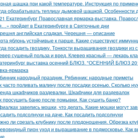
рная шашка при какой температуре. Инструкция по приме
гда обрабатывать теплицу дымовой шашкой. Особенности 
21 Екатеринбург Православная ярмарка-выставка. Правос
я…» пройдет в Екатеринбурге в Святочные дни
решня английская сладкая. Черешня — описание
рта яблонь устойчивые к парше. Какие существуют иммунны
гда посадить гвоздику. Тонкости выращивания гвоздики из 
евер сушеный польза и вред. Клевер красный — лекарь кла
атеринбург выставка осенний БЛЮЗ. "ОСЕННИЙ БЛЮЗ 2019
вка-ярмарка
бинник народный праздник. Рябинник: народные приметы
к часто поливать малину после посадки осенью. Сколько н
енда шкафчиков раздевалки. Шкафчики для раздевалок
к просушить баню после помывки. Как сушить баню?
фиалках завелись мошки, что делать. Какие мошки могут за
садить подсолнухи на даче. Как посадить подсолнухи
жно ли срезать клубнику после плодоношения. Обрезка клу
евовидный пион уход и выращивание в подмосковье. Как 
ие