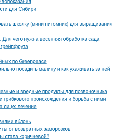
тивопоказания
сти для Сибири
овать школку (мини питомник) для выращивания
. Для чего нужна весенняя обработка сада
 грейпфрута
йных по Greenpeace
ильно посадить малину и как ухаживать за ней
лезные и вредные продукты для позвоночника
ни грибкового происхождения и борьба с ними
а лице: лечение
знями яблонь
иты от возвратных заморозков
мы стала коричневой?