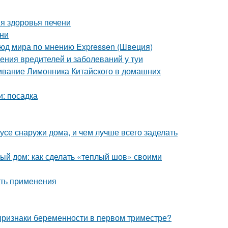
я здоровья печени
ени
люд мира по мнению Expressen (Швеция)
ения вредителей и заболеваний у туи
ивание Лимонника Китайского в домашних
и: посадка
усе снаружи дома, и чем лучше всего заделать
ый дом: как сделать «теплый шов» своими
сть применения
 признаки беременности в первом триместре?