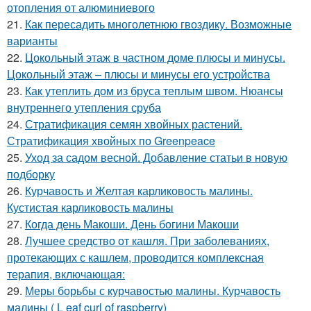
отопления от алюминиевого
21.
Как пересадить многолетнюю гвоздику. Возможные
варианты
22.
Цокольный этаж в частном доме плюсы и минусы.
Цокольный этаж – плюсы и минусы его устройства
23.
Как утеплить дом из бруса теплым швом. Нюансы
внутреннего утепления сруба
24.
Стратификация семян хвойных растений.
Стратификация хвойных по Greenpeace
25.
Уход за садом весной. Добавление статьи в новую
подборку
26.
Курчавость и Желтая карликовость малины.
Кустистая карликовость малины
27.
Когда день Макоши. День богини Макоши
28.
Лучшее средство от кашля. При заболеваниях,
протекающих с кашлем, проводится комплексная
терапия, включающая:
29.
Меры борьбы с курчавостью малины. Курчавость
малины ( L eaf curl of raspberry)