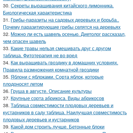
30.
Секреты выращивания китайского лимонника.
Биологическая характеристика
31.
Грибы-паразиты на садовых деревьях и борьба..
Почему паразитирующие грибы селятся на деревьях
32.
Можно ли есть щавель осенью. Диетолог рассказал,
чем опасен щавель
33.
Какие травы нельзя смешивать друг с другом
таблица. Фитотерапия не во вред
34.
Как выращивать гвоздику в домашних условиях.
Правила размножения комнатной гвоздики
35.
Яблони с яблоками. Сорта яблок, которые
плодоносят летом
36.
Груша в августе. Описание культуры
37.
Крупные сорта абрикоса. Виды абрикосов
38.
Таблица совместимости плодовых деревьев и
кустарников в саду таблица. Наилучшая совместимость
плодовых деревьев и кустарников
39.
Какой дом строить лучше. Бетонные блоки