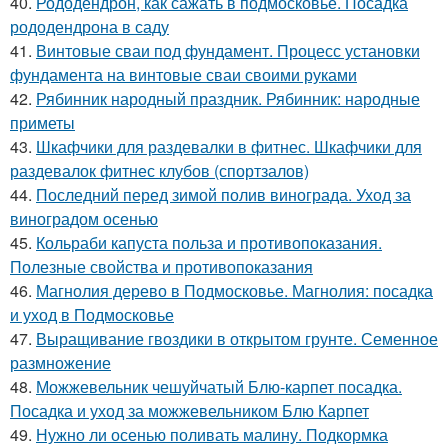
40.
Рододендрон, как сажать в подмосковье. Посадка
рододендрона в саду
41.
Винтовые сваи под фундамент. Процесс установки
фундамента на винтовые сваи своими руками
42.
Рябинник народный праздник. Рябинник: народные
приметы
43.
Шкафчики для раздевалки в фитнес. Шкафчики для
раздевалок фитнес клубов (спортзалов)
44.
Последний перед зимой полив винограда. Уход за
виноградом осенью
45.
Кольраби капуста польза и противопоказания.
Полезные свойства и противопоказания
46.
Магнолия дерево в Подмосковье. Магнолия: посадка
и уход в Подмосковье
47.
Выращивание гвоздики в открытом грунте. Семенное
размножение
48.
Можжевельник чешуйчатый Блю-карпет посадка.
Посадка и уход за можжевельником Блю Карпет
49.
Нужно ли осенью поливать малину. Подкормка