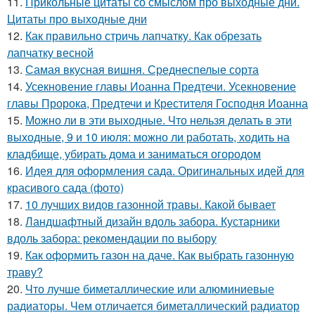
11.
Прикольные цитаты со смыслом про выходные дни.
Цитаты про выходные дни
12.
Как правильно стричь лапчатку. Как обрезать
лапчатку весной
13.
Самая вкусная вишня. Среднеспелые сорта
14.
Усекновение главы Иоанна Предтечи. Усекновение
главы Пророка, Предтечи и Крестителя Господня Иоанна
15.
Можно ли в эти выходные. Что нельзя делать в эти
выходные, 9 и 10 июля: можно ли работать, ходить на
кладбище, убирать дома и заниматься огородом
16.
Идея для оформления сада. Оригинальных идей для
красивого сада (фото)
17.
10 лучших видов газонной травы. Какой бывает
18.
Ландшафтный дизайн вдоль забора. Кустарники
вдоль забора: рекомендации по выбору
19.
Как оформить газон на даче. Как выбрать газонную
траву?
20.
Что лучше биметаллические или алюминиевые
радиаторы. Чем отличается биметаллический радиатор