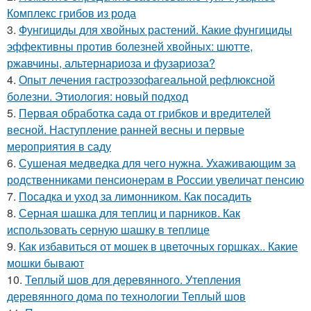
Комплекс грибов из рода
3.
Фунгициды для хвойных растений. Какие фунгициды
эффективны против болезней хвойных: шютте,
ржавчины, альтернариоза и фузариоза?
4.
Опыт лечения гастроэзофагеальной рефлюксной
болезни. Этиология: новый подход
5.
Первая обработка сада от грибков и вредителей
весной. Наступление ранней весны и первые
мероприятия в саду
6.
Сушеная медведка для чего нужна. Ухаживающим за
родственниками пенсионерам в России увеличат пенсию
7.
Посадка и уход за лимонником. Как посадить
8.
Серная шашка для теплиц и парников. Как
использовать серную шашку в теплице
9.
Как избавиться от мошек в цветочных горшках.. Какие
мошки бывают
10.
Теплый шов для деревянного. Утепления
деревянного дома по технологии Теплый шов