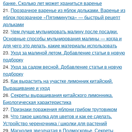
банке. Сколько лет может храниться варенье
21.
Прозрачное варенье из яблок дольками. Варенье из
яблок прозрачное «Пятиминутка» — быстрый рецепт
дольками
22.
Чем лучше мульчировать малину после посадки.
Основные способы мульчирования малины — когда и
для чего это делать, какие материалы использовать
23.
Уход за малиной летом. Добавление статьи в новую
подборку
24.
Уход за садом весной. Добавление статьи в новую
подборку
25.
Как вырастить на участке лимонник китайский.
Выращивание и уход
26.
Секреты выращивания китайского лимонника.
Биологическая характеристика
27.
Признаки поражения яблони грибом трутовиком
28.
Что такое школка для цветов и как ее сделать.
Устройство череночника / школки для растений
29.
Магнолия звездчатая в Подмосковье. Секреты