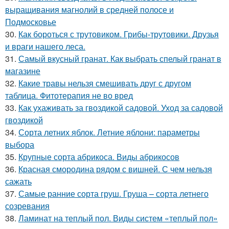
выращивания магнолий в средней полосе и
Подмосковье
30.
Как бороться с трутовиком. Грибы-трутовики. Друзья
и враги нашего леса.
31.
Самый вкусный гранат. Как выбрать спелый гранат в
магазине
32.
Какие травы нельзя смешивать друг с другом
таблица. Фитотерапия не во вред
33.
Как ухаживать за гвоздикой садовой. Уход за садовой
гвоздикой
34.
Сорта летних яблок. Летние яблони: параметры
выбора
35.
Крупные сорта абрикоса. Виды абрикосов
36.
Красная смородина рядом с вишней. С чем нельзя
сажать
37.
Самые ранние сорта груш. Груша – сорта летнего
созревания
38.
Ламинат на теплый пол. Виды систем «теплый пол»