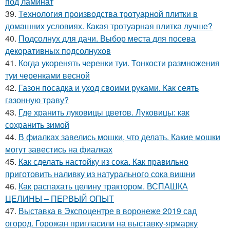
под ламинат
39.
Технология производства тротуарной плитки в
домашних условиях. Какая тротуарная плитка лучше?
40.
Подсолнух для дачи. Выбор места для посева
декоративных подсолнухов
41.
Когда укоренять черенки туи. Тонкости размножения
туи черенками весной
42.
Газон посадка и уход своими руками. Как сеять
газонную траву?
43.
Где хранить луковицы цветов. Луковицы: как
сохранить зимой
44.
В фиалках завелись мошки, что делать. Какие мошки
могут завестись на фиалках
45.
Как сделать настойку из сока. Как правильно
приготовить наливку из натурального сока вишни
46.
Как распахать целину трактором. ВСПАШКА
ЦЕЛИНЫ – ПЕРВЫЙ ОПЫТ
47.
Выставка в Экспоцентре в воронеже 2019 сад
огород. Горожан пригласили на выставку-ярмарку