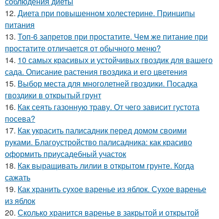
соблюдения диеты
12.
Диета при повышенном холестерине. Принципы
питания
13.
Топ-6 запретов при простатите. Чем же питание при
простатите отличается от обычного меню?
14.
10 самых красивых и устойчивых гвоздик для вашего
сада. Описание растения гвоздика и его цветения
15.
Выбор места для многолетней гвоздики. Посадка
гвоздики в открытый грунт
16.
Как сеять газонную траву. От чего зависит густота
посева?
17.
Как украсить палисадник перед домом своими
руками. Благоустройство палисадника: как красиво
оформить приусадебный участок
18.
Как выращивать лилии в открытом грунте. Когда
сажать
19.
Как хранить сухое варенье из яблок. Сухое варенье
из яблок
20.
Сколько хранится варенье в закрытой и открытой