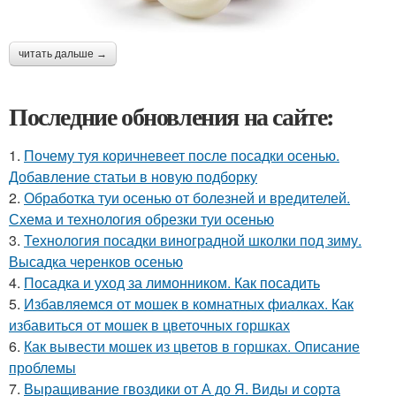
читать дальше →
Последние обновления на сайте:
1.
Почему туя коричневеет после посадки осенью.
Добавление статьи в новую подборку
2.
Обработка туи осенью от болезней и вредителей.
Схема и технология обрезки туи осенью
3.
Технология посадки виноградной школки под зиму.
Высадка черенков осенью
4.
Посадка и уход за лимонником. Как посадить
5.
Избавляемся от мошек в комнатных фиалках. Как
избавиться от мошек в цветочных горшках
6.
Как вывести мошек из цветов в горшках. Описание
проблемы
7.
Выращивание гвоздики от А до Я. Виды и сорта