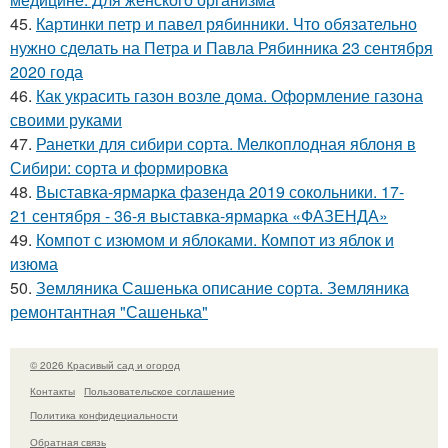
45.
Картинки петр и павел рябинники. Что обязательно
нужно сделать на Петра и Павла Рябинника 23 сентября
2020 года
46.
Как украсить газон возле дома. Оформление газона
своими руками
47.
Ранетки для сибири сорта. Мелкоплодная яблоня в
Сибири: сорта и формировка
48.
Выставка-ярмарка фазенда 2019 сокольники. 17-
21 сентября - 36-я выставка-ярмарка «ФАЗЕНДА»
49.
Компот с изюмом и яблоками. Компот из яблок и
изюма
50.
Земляника Сашенька описание сорта. Земляника
ремонтантная "Сашенька"
© 2026 Красивый сад и огород
Контакты
Пользовательское соглашение
Политика конфидециальности
Обратная связь