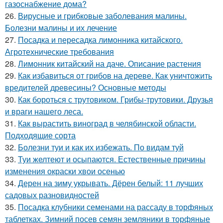
газоснабжение дома?
26.
Вирусные и грибковые заболевания малины.
Болезни малины и их лечение
27.
Посадка и пересадка лимонника китайского.
Агротехнические требования
28.
Лимонник китайский на даче. Описание растения
29.
Как избавиться от грибов на дереве. Как уничтожить
вредителей древесины? Основные методы
30.
Как бороться с трутовиком. Грибы-трутовики. Друзья
и враги нашего леса.
31.
Как вырастить виноград в челябинской области.
Подходящие сорта
32.
Болезни туи и как их избежать. По видам туй
33.
Туи желтеют и осыпаются. Естественные причины
изменения окраски хвои осенью
34.
Дерен на зиму укрывать. Дёрен белый: 11 лучших
садовых разновидностей
35.
Посадка клубники семенами на рассаду в торфяных
таблетках. Зимний посев семян земляники в торфяные