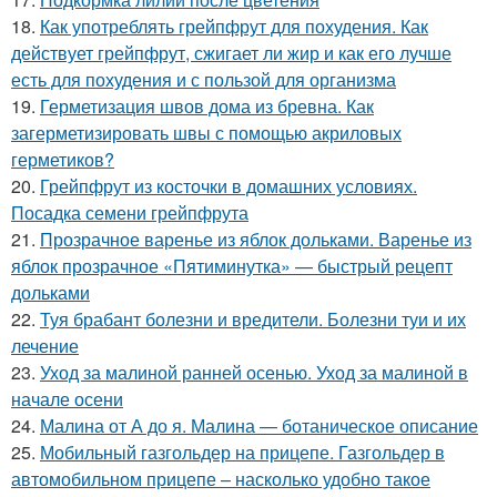
18.
Как употреблять грейпфрут для похудения. Как
действует грейпфрут, сжигает ли жир и как его лучше
есть для похудения и с пользой для организма
19.
Герметизация швов дома из бревна. Как
загерметизировать швы с помощью акриловых
герметиков?
20.
Грейпфрут из косточки в домашних условиях.
Посадка семени грейпфрута
21.
Прозрачное варенье из яблок дольками. Варенье из
яблок прозрачное «Пятиминутка» — быстрый рецепт
дольками
22.
Туя брабант болезни и вредители. Болезни туи и их
лечение
23.
Уход за малиной ранней осенью. Уход за малиной в
начале осени
24.
Малина от А до я. Малина — ботаническое описание
25.
Мобильный газгольдер на прицепе. Газгольдер в
автомобильном прицепе – насколько удобно такое