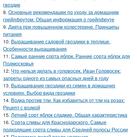
гвоздик
8.
Основные рекомендации по уходу за домашним
грейпфрутом. Общая информация о грейпфруте
9.
Диета при повышенном холестерине. Принципы
питания
10.
Выращивание садовой гвоздики в теплице.
Особенности выращивания
11.
Самые ранние сорта яблок. Ранние сорта яблок для
Подмосковья
12.
Что нельзя делать в головосек. Иван Головосек:
запреты одного из самых опасных дней в году
13.
Выращивание гвоздики из семян в домашних
условиях. Выбор вида гвоздики
14.
Водка против тли. Как избавиться от тли на розах:
Рецепт с водкой
15.
Летний сорт яблок сладкие. Общая характеристика
16.
Сорта сливы для Краснодарского. Самые
подходящие сорта сливы для Средней полосы России
17.
Подкормка лилий после цветения