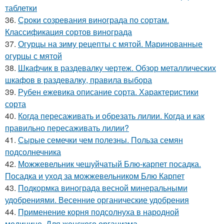
таблетки
36.
Сроки созревания винограда по сортам.
Классификация сортов винограда
37.
Огурцы на зиму рецепты с мятой. Маринованные
огурцы с мятой
38.
Шкафчик в раздевалку чертеж. Обзор металлических
шкафов в раздевалку, правила выбора
39.
Рубен ежевика описание сорта. Характеристики
сорта
40.
Когда пересаживать и обрезать лилии. Когда и как
правильно пересаживать лилии?
41.
Сырые семечки чем полезны. Польза семян
подсолнечника
42.
Можжевельник чешуйчатый Блю-карпет посадка.
Посадка и уход за можжевельником Блю Карпет
43.
Подкормка винограда весной минеральными
удобрениями. Весенние органические удобрения
44.
Применение корня подсолнуха в народной
медицине. Для женского организма