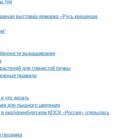
ы туи
лавная выставка-ярмарка «Русь крещеная,
ом"
собенности выращивания
а
 растений для глинистой почвы
сновные правила
й
и что делать
зии для пышного цветения
: в екатеринбургском КОСК «Россия» открылась
 гвоздика