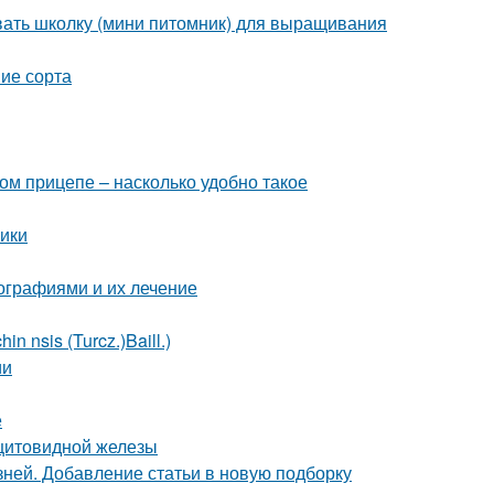
вать школку (мини питомник) для выращивания
ие сорта
ом прицепе – насколько удобно такое
ики
ографиями и их лечение
 nsis (Turcz.)Baill.)
ии
е
 щитовидной железы
зней. Добавление статьи в новую подборку