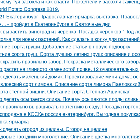
чему туя засохла и как спасти. Пожелтели и засохли саженц
rld Potato Congress 2019.
21 Екатеринбург Православная ярмарка-выставка. Правос
я…» пройдет в Екатеринбурге в Святочные дни
к вырастить виноград из черенка. Посадка черенков "Под л
олка для новых растений. Как сделать школку для растений
тние сорта груши. Добавление статьи в новую подборку
тние сорта груш. Сорта лучших летних груш: описание и о
к красить правильно забор. Покраска металлического забор
о растет на глинисто каменистой почве. 12 очаровательных
к сделать маленький домик. Проектирование мини-дома: о
вловский сорт лимона. Описание сорта лимона Павловски
рта степной вишни. Описание сорта Степная Ашинская
о делать осыпается слива. Почему осыпаются плоды сливы 
к правильно выращивать гортензию в саду. Посадка гортен
спродажа в КОСКе россия екатеринбург. Выгодная покупка
вка-ярмарка
к сделать огород из целины. Огород на целине
довые гвоздики многолетние. Описание цветка многолетняя