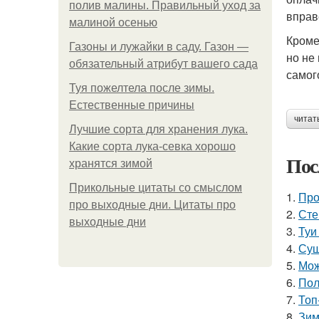
полив малины. Правильный уход за
вправ
малиной осенью
Кроме
Газоны и лужайки в саду. Газон —
но не
обязательный атрибут вашего сада
самог
Туя пожелтела после зимы.
Естественные причины
читат
Лучшие сорта для хранения лука.
Какие сорта лука-севка хорошо
Пос
хранятся зимой
Прикольные цитаты со смыслом
1.
Про
про выходные дни. Цитаты про
2.
Сте
выходные дни
3.
Туи
4.
Суш
5.
Мож
6.
Пол
7.
Топ
8.
Зим