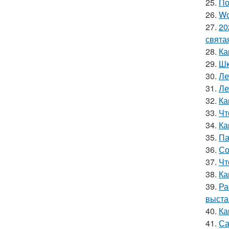
25.
По
26.
Wo
27.
20
свята
28.
Ка
29.
Шк
30.
Ле
31.
Ле
32.
Ка
33.
Чт
34.
Ка
35.
Па
36.
Со
37.
Чт
38.
Ка
39.
Ра
выста
40.
Ка
41.
Са