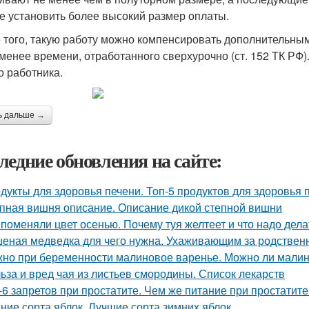
е установить более высокий размер оплаты.
 того, такую работу можно компенсировать дополнительны
 менее времени, отработанного сверхурочно (ст. 152 ТК РФ)
о работника.
ь дальше →
ледние обновления на сайте:
дукты для здоровья печени. Топ-5 продуктов для здоровья 
пная вишня описание. Описание дикой степной вишни
 поменяли цвет осенью. Почему туя желтеет и что надо дела
еная медведка для чего нужна. Ухаживающим за родствен
но при беременности малиновое варенье. Можно ли малин
ьза и вред чая из листьев смородины. Список лекарств
-6 запретов при простатите. Чем же питание при простатит
ние сорта яблок. Лучшие сорта зимних яблок