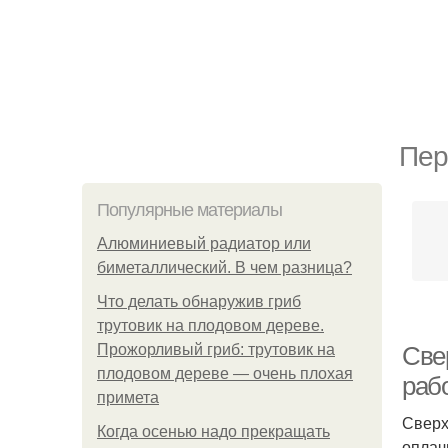
Пер
Популярные материалы
Алюминиевый радиатор или
биметаллический. В чем разница?
Что делать обнаружив гриб
трутовик на плодовом дереве.
Прожорливый гриб: трутовик на
Све
плодовом дереве — очень плохая
раб
примета
Сверх
Когда осенью надо прекращать
оплач