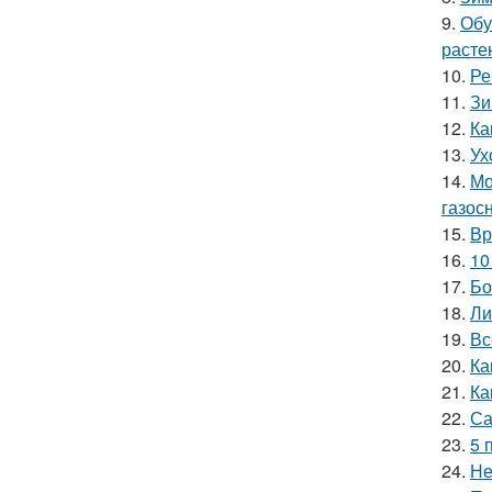
9.
Обу
расте
10.
Ре
11.
Зи
12.
Ка
13.
Ух
14.
Мо
газос
15.
Вр
16.
10
17.
Бо
18.
Ли
19.
Вс
20.
Ка
21.
Ка
22.
Са
23.
5 
24.
Не