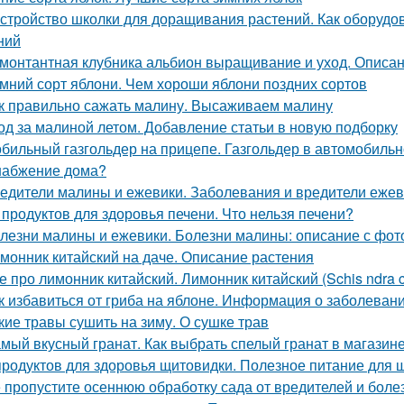
стройство школки для доращивания растений. Как оборудо
ний
монтантная клубника альбион выращивание и уход. Описан
мний сорт яблони. Чем хороши яблони поздних сортов
к правильно сажать малину. Высаживаем малину
од за малиной летом. Добавление статьи в новую подборку
бильный газгольдер на прицепе. Газгольдер в автомобильн
набжение дома?
едители малины и ежевики. Заболевания и вредители ежев
 продуктов для здоровья печени. Что нельзя печени?
лезни малины и ежевики. Болезни малины: описание с фот
монник китайский на даче. Описание растения
е про лимонник китайский. Лимонник китайский (Schis ndra chin
к избавиться от гриба на яблоне. Информация о заболеван
кие травы сушить на зиму. О сушке трав
мый вкусный гранат. Как выбрать спелый гранат в магазин
продуктов для здоровья щитовидки. Полезное питание для
 пропустите осеннюю обработку сада от вредителей и боле