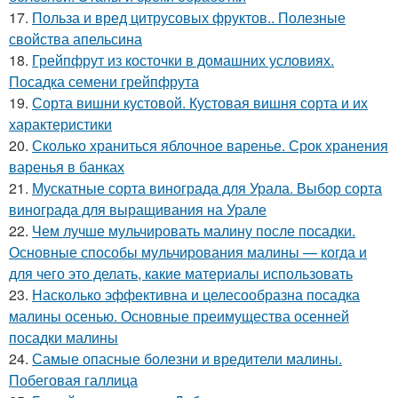
17.
Польза и вред цитрусовых фруктов.. Полезные
свойства апельсина
18.
Грейпфрут из косточки в домашних условиях.
Посадка семени грейпфрута
19.
Сорта вишни кустовой. Кустовая вишня сорта и их
характеристики
20.
Сколько храниться яблочное варенье. Срок хранения
варенья в банках
21.
Мускатные сорта винограда для Урала. Выбор сорта
винограда для выращивания на Урале
22.
Чем лучше мульчировать малину после посадки.
Основные способы мульчирования малины — когда и
для чего это делать, какие материалы использовать
23.
Насколько эффективна и целесообразна посадка
малины осенью. Основные преимущества осенней
посадки малины
24.
Самые опасные болезни и вредители малины.
Побеговая галлица