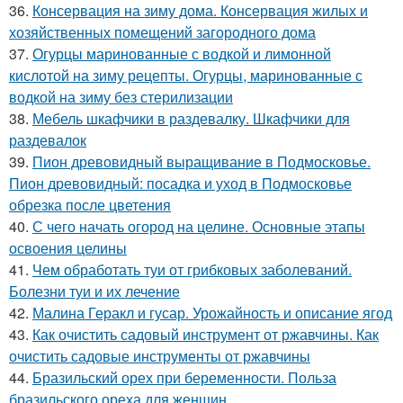
36.
Консервация на зиму дома. Консервация жилых и
хозяйственных помещений загородного дома
37.
Огурцы маринованные с водкой и лимонной
кислотой на зиму рецепты. Огурцы, маринованные с
водкой на зиму без стерилизации
38.
Мебель шкафчики в раздевалку. Шкафчики для
раздевалок
39.
Пион древовидный выращивание в Подмосковье.
Пион древовидный: посадка и уход в Подмосковье
обрезка после цветения
40.
С чего начать огород на целине. Основные этапы
освоения целины
41.
Чем обработать туи от грибковых заболеваний.
Болезни туи и их лечение
42.
Малина Геракл и гусар. Урожайность и описание ягод
43.
Как очистить садовый инструмент от ржавчины. Как
очистить садовые инструменты от ржавчины
44.
Бразильский орех при беременности. Польза
бразильского ореха для женщин