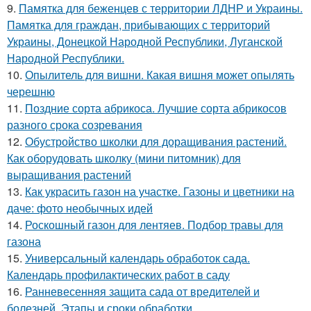
9.
Памятка для беженцев с территории ЛДНР и Украины.
Памятка для граждан, прибывающих с территорий
Украины, Донецкой Народной Республики, Луганской
Народной Республики.
10.
Опылитель для вишни. Какая вишня может опылять
черешню
11.
Поздние сорта абрикоса. Лучшие сорта абрикосов
разного срока созревания
12.
Обустройство школки для доращивания растений.
Как оборудовать школку (мини питомник) для
выращивания растений
13.
Как украсить газон на участке. Газоны и цветники на
даче: фото необычных идей
14.
Роскошный газон для лентяев. Подбор травы для
газона
15.
Универсальный календарь обработок сада.
Календарь профилактических работ в саду
16.
Ранневесенняя защита сада от вредителей и
болезней. Этапы и сроки обработки