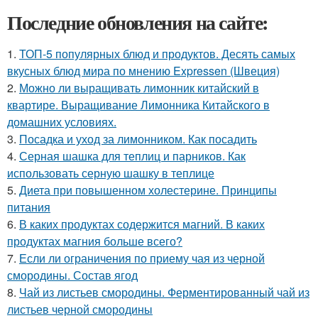
Последние обновления на сайте:
1.
ТОП-5 популярных блюд и продуктов. Десять самых
вкусных блюд мира по мнению Expressen (Швеция)
2.
Можно ли выращивать лимонник китайский в
квартире. Выращивание Лимонника Китайского в
домашних условиях.
3.
Посадка и уход за лимонником. Как посадить
4.
Серная шашка для теплиц и парников. Как
использовать серную шашку в теплице
5.
Диета при повышенном холестерине. Принципы
питания
6.
В каких продуктах содержится магний. В каких
продуктах магния больше всего?
7.
Если ли ограничения по приему чая из черной
смородины. Состав ягод
8.
Чай из листьев смородины. Ферментированный чай из
листьев черной смородины