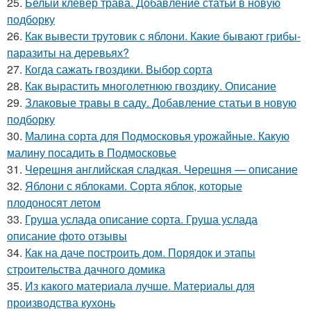
25.
Белый клевер трава. Добавление статьи в новую
подборку
26.
Как вывести трутовик с яблони. Какие бывают грибы-
паразиты на деревьях?
27.
Когда сажать гвоздики. Выбор сорта
28.
Как вырастить многолетнюю гвоздику. Описание
29.
Злаковые травы в саду. Добавление статьи в новую
подборку
30.
Малина сорта для Подмосковья урожайные. Какую
малину посадить в Подмосковье
31.
Черешня английская сладкая. Черешня — описание
32.
Яблони с яблоками. Сорта яблок, которые
плодоносят летом
33.
Груша услада описание сорта. Груша услада
описание фото отзывы
34.
Как на даче построить дом. Порядок и этапы
строительства дачного домика
35.
Из какого материала лучше. Материалы для
производства кухонь