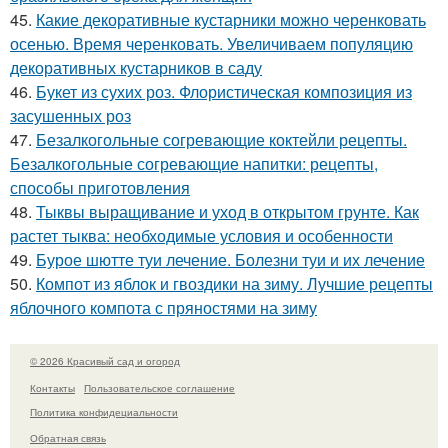
45.
Какие декоративные кустарники можно черенковать
осенью. Время черенковать. Увеличиваем популяцию
декоративных кустарников в саду
46.
Букет из сухих роз. Флористическая композиция из
засушенных роз
47.
Безалкогольные согревающие коктейли рецепты.
Безалкогольные согревающие напитки: рецепты,
способы приготовления
48.
Тыквы выращивание и уход в открытом грунте. Как
растет тыква: необходимые условия и особенности
49.
Бурое шютте туи лечение. Болезни туи и их лечение
50.
Компот из яблок и гвоздики на зиму. Лучшие рецепты
яблочного компота с пряностями на зиму
© 2026 Красивый сад и огород
Контакты
Пользовательское соглашение
Политика конфидециальности
Обратная связь