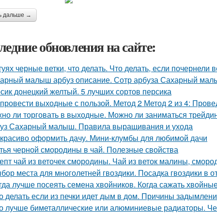
ь дальше →
ледние обновления на сайте:
туях черные ветки, что делать. Что делать, если почернели в
арный малыш арбуз описание. Сотр арбуза Сахарный ма
сик донецкий желтый. 5 лучших сортов персика
 провести выходные с пользой. Метод 2 Метод 2 из 4: Пров
но ли торговать в выходные. Можно ли заниматься трейди
уз Сахарный малыш. Правила выращивания и ухода
 красиво оформить дачу. Мини-клумбы для любимой дачи
тья черной смородины в чай. Полезные свойства
епт чай из веточек смородины. Чай из веток малины, смор
бор места для многолетней гвоздики. Посадка гвоздики в о
гда лучше посеять семена хвойников. Когда сажать хвойные
о делать если из печки идет дым в дом. Причины задымлен
о лучше биметаллические или алюминиевые радиаторы. Че