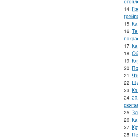
отопл
14.
Гр
грейп
15.
Ка
16.
Те
покра
17.
Ка
18.
Об
19.
Кл
20.
По
21.
Чт
22.
Ша
23.
Ка
24.
20
свята
25.
Зл
26.
Ка
27.
Кр
28.
Пе