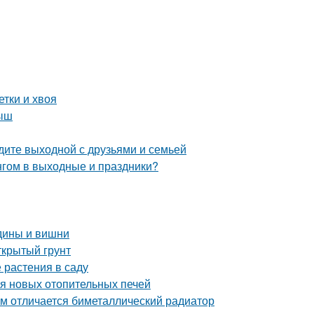
етки и хвоя
лыш
едите выходной с друзьями и семьей
нгом в выходные и праздники?
одины и вишни
ткрытый грунт
 растения в саду
ия новых отопительных печей
м отличается биметаллический радиатор