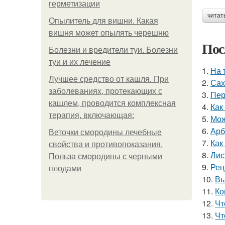
герметизации
читат
Опылитель для вишни. Какая
вишня может опылять черешню
Пос
Болезни и вредители туи. Болезни
туи и их лечение
1.
На 
Лучшее средство от кашля. При
2.
Сах
заболеваниях, протекающих с
3.
Пер
кашлем, проводится комплексная
4.
Как
терапия, включающая:
5.
Мож
6.
Арб
Веточки смородины лечебные
7.
Как
свойства и противопоказания.
8.
Лис
Польза смородины с черными
9.
Рец
плодами
10.
Вы
11.
Ко
12.
Чт
13.
Чт