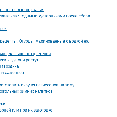
обенности выращивания
живать за ягодными кустарниками после сбора
ешек
 рецепты. Огурцы, маринованные с водкой на
зии для пышного цветения
жи и где они растут
 гвоздика
для саженцев
риготовить икру из патиссонов на зиму
лкогольных зимних напитков
 чая
орней или при их заготовке