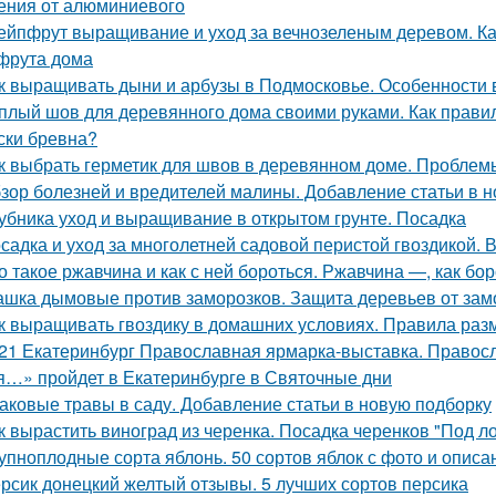
ения от алюминиевого
ейпфрут выращивание и уход за вечнозеленым деревом. К
фрута дома
к выращивать дыни и арбузы в Подмосковье. Особенности
плый шов для деревянного дома своими руками. Как правил
ски бревна?
к выбрать герметик для швов в деревянном доме. Пробле
зор болезней и вредителей малины. Добавление статьи в 
убника уход и выращивание в открытом грунте. Посадка
садка и уход за многолетней садовой перистой гвоздикой. 
о такое ржавчина и как с ней бороться. Ржавчина —, как бо
шка дымовые против заморозков. Защита деревьев от зам
к выращивать гвоздику в домашних условиях. Правила раз
21 Екатеринбург Православная ярмарка-выставка. Правос
я…» пройдет в Екатеринбурге в Святочные дни
аковые травы в саду. Добавление статьи в новую подборку
к вырастить виноград из черенка. Посадка черенков "Под л
упноплодные сорта яблонь. 50 сортов яблок с фото и опис
рсик донецкий желтый отзывы. 5 лучших сортов персика