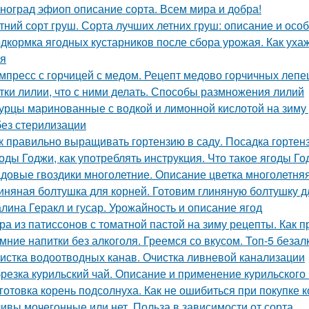
ноград эфиоп описание сорта. Всем мира и добра!
тний сорт груш. Сорта лучших летних груш: описание и ос
дкормка ягодных кустарников после сбора урожая. Как уха
я
мпресс с горчицей с медом. Рецепт медово горчичных леп
тки лилии, что с ними делать. Способы размножения лилий
урцы маринованные с водкой и лимонной кислотой на зиму
без стерилизации
к правильно выращивать гортензию в саду. Посадка гортен
оды Годжи, как употреблять инструкция. Что такое ягоды Год
довые гвоздики многолетние. Описание цветка многолетняя
иняная болтушка для корней. Готовим глиняную болтушку 
лина Геракл и гусар. Урожайность и описание ягод
ра из патиссонов с томатной пастой на зиму рецепты. Как п
мние напитки без алкоголя. Греемся со вкусом. Топ-5 беза
истка водоотводных канав. Очистка ливневой канализации
резка курильский чай. Описание и применение курильского
готовка корень подсолнуха. Как не ошибиться при покупке к
ивы мочегонные или нет. Польза в зависимости от сорта