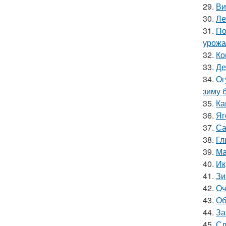
29.
Ви
30.
Ле
31.
По
урожа
32.
Ко
33.
Де
34.
Ог
зиму 
35.
Ка
36.
Яг
37.
Са
38.
Гл
39.
Ма
40.
Ик
41.
Зи
42.
Оч
43.
Об
44.
За
45.
Сл