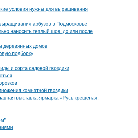
акие условия нужны для выращивания
 выращивания арбузов в Подмосковье
ьно наносить теплый шов: до или после
мы деревянных домов
новую подборку
Виды и сорта садовой гвоздики
роться
орозков
множения комнатной гвоздики
лавная выставка-ярмарка «Русь крещеная,
ом"
аниями