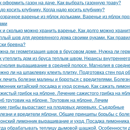
к оформить газон на даче. Как выбрать газонную траву?
до косить клубнику. Когда надо косить клубнику?
озрачное варенье из яблок дольками. Варенье из яблок п
ами
к и сколько можно хранить варенье. Как долго можно хран
плый шов для деревянного дома своими руками. Как правил
ски бревна?
жна ли герметизация швов в брусовом доме. Нужна ли герм
к утеплить дом из бруса теплым швом. Нюансы внутреннего
гнолия выращивание в средней полосе. Магнолия в средне
жно ли на шпаклевку клеить плитку. Подготовка стен под о
к лечить болезни малины и бороться с вредителями. Болез
монник китайский посадка и уход осенью. Как сажать лимо
жистый грибок на яблоне. Лечение сажистого грибка на ябл
иб трутовик на яблоне. Трутовик на яблоне. Лечим
кие грибы вырастают на плодовых деревьях. Съедобные
лезни и вредители яблони. Общие принципы борьбы с боле
онский лимонник выращивание и уход. Посадка лимонника 
гда обрабатывать теплицу дымовой шашкой. Особенности 