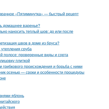
розрачное «Пятиминутка» — быстрый рецепт
ить домашнее варенье?
ьно наносить теплый шов: до или после
етизация швов в доме из бруса?
 утепления сруба
й полосе: проверенные виды и сорта
блицовку плиткой
ни грибкового происхождения и борьба с ними
нник осенью — сроки и особенности процедуры
оне
знями яблонь
китайского
действия