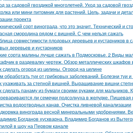
од за садовой гвоздикой многолетней. Уход за садовой гвоз
олка или мини питомник для растений. Цель, задачи и дет
зации проекта
хнический сорт винограда, что это значит. Технический и с
асная смородина рядом с вишней. С чем нельзя сажать
блица совместимости плодовых деревьев и кустарников в 
вых деревьев и кустарников
кие сорта малины лучше сажать в Подмосковье. 2 Виды мал
афчик в раздевалку чертеж. Обзор металлических шкафов 
к сделать огород из целины. Огород на целине
м обработать туи от грибковых заболеваний. Болезни туи и
к ухаживать за степной вишней. Выращивание вишни степн
к сделать панаму из бумаги своими руками для мальчиков. 
ревариваются ли семечки подсолнуха в желудке. Пищевая 
истка водоотводных канав. Очистка ливневой канализации
дкормка винограда весной минеральными удобрениями. Ве
адимир Богданов хускварна. Владимир Богданов из Вытего
пилой в шоу на Первом канале