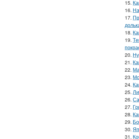
15.
Ка
16.
На
17.
Пр
дольк
18.
Ка
19.
Те
покра
20.
Ну
21.
Ка
22.
Ма
23.
Мо
24.
Ка
25.
Ли
26.
Са
27.
Гр
28.
Ка
29.
Бо
30.
Яп
31.
Ко