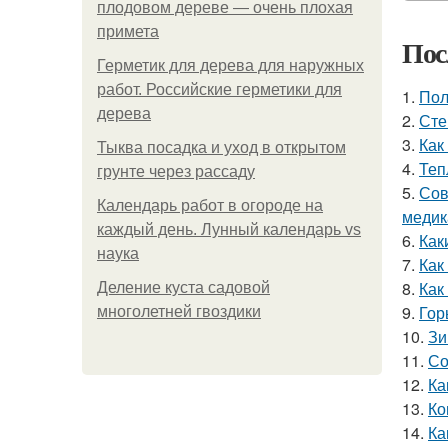
плодовом дереве — очень плохая
примета
Пос
Герметик для дерева для наружных
работ. Российские герметики для
1.
Пол
дерева
2.
Сте
3.
Как
Тыква посадка и уход в открытом
4.
Теп
грунте через рассаду
5.
Сов
Календарь работ в огороде на
медик
каждый день. Лунный календарь vs
6.
Как
наука
7.
Как
8.
Как
Деление куста садовой
9.
Гор
многолетней гвоздики
10.
Зи
11.
Со
12.
Ка
13.
Ко
14.
Ка