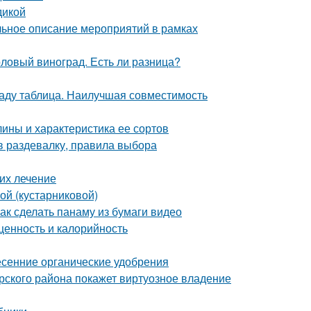
дикой
альное описание мероприятий в рамках
толовый виноград. Есть ли разница?
саду таблица. Наилучшая совместимость
ины и характеристика ее сортов
в раздевалку, правила выбора
 их лечение
ой (кустарниковой)
Как сделать панаму из бумаги видео
ценность и калорийность
сенние органические удобрения
рского района покажет виртуозное владение