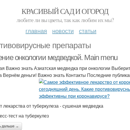
КРАСИВЫЙ САД И ОГОРОД
любите ли вы цветы, так как любим их мы?
главная
новости
статьи
тивовирусные препараты
ение онкологии медведкой. Main menu
ая Важно знать Азиатская медведка при онкологии Выберит
а Вернём деньги! Важно знать Контакты Последние публик
т лекарства от туберкулеза - сушеная медведка
есс-тест на туберкулез
ь дальше →