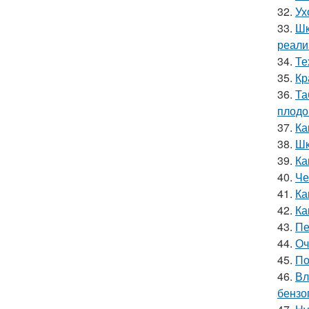
32.
Ух
33.
Шк
реали
34.
Те
35.
Кр
36.
Та
плодо
37.
Ка
38.
Шк
39.
Ка
40.
Че
41.
Ка
42.
Ка
43.
Пе
44.
Оч
45.
По
46.
Вл
бензо