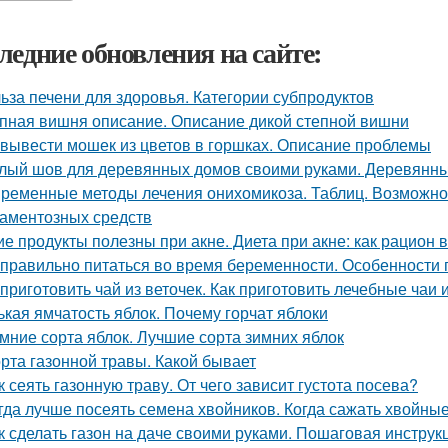
ледние обновления на сайте:
ьза печени для здоровья. Категории субпродуктов
пная вишня описание. Описание дикой степной вишни
 вывести мошек из цветов в горшках. Описание проблемы
лый шов для деревянных домов своими руками. Деревянный
ременные методы лечения онихомикоза. Таблиц. Возможно
аментозных средств
ие продукты полезны при акне. Диета при акне: как рацион 
 правильно питаться во время беременности. Особенности
 приготовить чай из веточек. Как приготовить лечебные чаи
ькая ямчатость яблок. Почему горчат яблоки
мние сорта яблок. Лучшие сорта зимних яблок
рта газонной травы. Какой бывает
к сеять газонную траву. От чего зависит густота посева?
гда лучше посеять семена хвойников. Когда сажать хвойные
к сделать газон на даче своими руками. Пошаговая инструкц