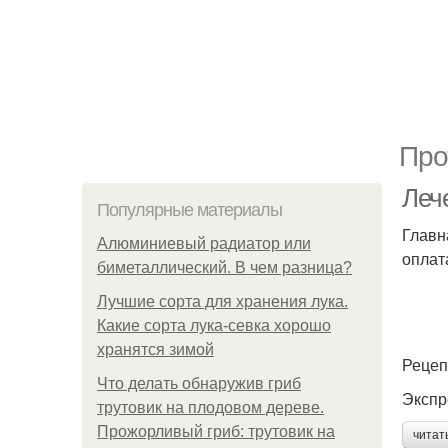
Про
Леч
Популярные материалы
Главн
Алюминиевый радиатор или
оплат
биметаллический. В чем разница?
Лучшие сорта для хранения лука.
Какие сорта лука-севка хорошо
хранятся зимой
Рецеп
Что делать обнаружив гриб
Экспр
трутовик на плодовом дереве.
Прожорливый гриб: трутовик на
читат