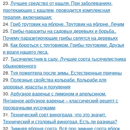
23.
Лучшее средство от кашля. При заболеваниях,
протекающих с кашлем, проводится комплексная
терапия, включающая:
24.
Гриб трутовик на яблоне. Трутовик на яблоне. Лечим
25.
Грибы-паразиты на садовых деревьях и борьба..
Почему паразитирующие грибы селятся на деревьях
26.
Как бороться с трутовиком. Грибы-трутовики. Друзья
и враги нашего леса.
27.
Тысячелистник в саду. Лучшие сорта тысячелистника
обыкновенного
28.
Туя пожелтела после зимы. Естественные причины
29.
Полезные свойства кольраби. Кольраби для
здоровья, красоты и похудения
30.
Арбузное варенье с лимоном и апельсином.
Янтарное арбузное варенье – классический рецепт с
прозрачными кусочками
31.
Технический сорт винограда, что это значит.
Технический и столовый виноград. Есть ли разница?
32.
Зимняя яблоня сорта. Всё про зимние сорта яблок