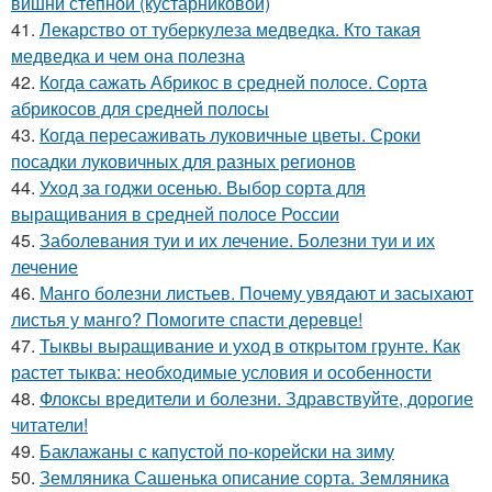
вишни степной (кустарниковой)
41.
Лекарство от туберкулеза медведка. Кто такая
медведка и чем она полезна
42.
Когда сажать Абрикос в средней полосе. Сорта
абрикосов для средней полосы
43.
Когда пересаживать луковичные цветы. Сроки
посадки луковичных для разных регионов
44.
Уход за годжи осенью. Выбор сорта для
выращивания в средней полосе России
45.
Заболевания туи и их лечение. Болезни туи и их
лечение
46.
Манго болезни листьев. Почему увядают и засыхают
листья у манго? Помогите спасти деревце!
47.
Тыквы выращивание и уход в открытом грунте. Как
растет тыква: необходимые условия и особенности
48.
Флоксы вредители и болезни. Здравствуйте, дорогие
читатели!
49.
Баклажаны с капустой по-корейски на зиму
50.
Земляника Сашенька описание сорта. Земляника