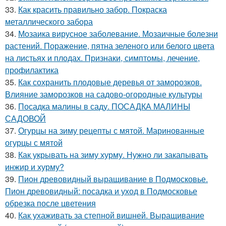
33.
Как красить правильно забор. Покраска
металлического забора
34.
Мозаика вирусное заболевание. Мозаичные болезни
растений. Поражение, пятна зеленого или белого цвета
на листьях и плодах. Признаки, симптомы, лечение,
профилактика
35.
Как сохранить плодовые деревья от заморозков.
Влияние заморозков на садово-огородные культуры
36.
Посадка малины в саду. ПОСАДКА МАЛИНЫ
САДОВОЙ
37.
Огурцы на зиму рецепты с мятой. Маринованные
огурцы с мятой
38.
Как укрывать на зиму хурму. Нужно ли закапывать
инжир и хурму?
39.
Пион древовидный выращивание в Подмосковье.
Пион древовидный: посадка и уход в Подмосковье
обрезка после цветения
40.
Как ухаживать за степной вишней. Выращивание