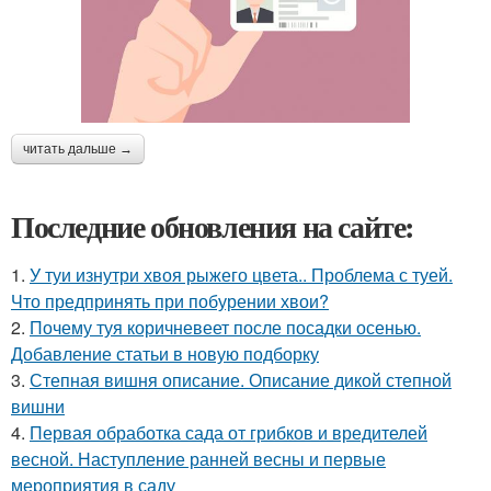
читать дальше →
Последние обновления на сайте:
1.
У туи изнутри хвоя рыжего цвета.. Проблема с туей.
Что предпринять при побурении хвои?
2.
Почему туя коричневеет после посадки осенью.
Добавление статьи в новую подборку
3.
Степная вишня описание. Описание дикой степной
вишни
4.
Первая обработка сада от грибков и вредителей
весной. Наступление ранней весны и первые
мероприятия в саду