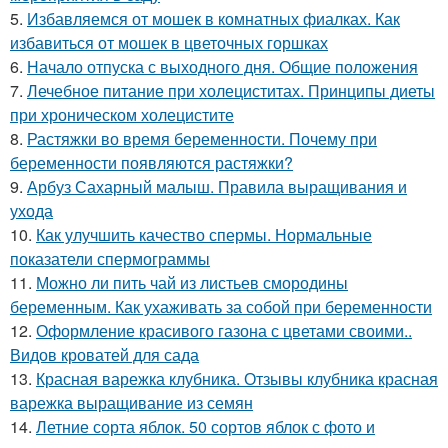
5.
Избавляемся от мошек в комнатных фиалках. Как
избавиться от мошек в цветочных горшках
6.
Начало отпуска с выходного дня. Общие положения
7.
Лечебное питание при холециститах. Принципы диеты
при хроническом холецистите
8.
Растяжки во время беременности. Почему при
беременности появляются растяжки?
9.
Арбуз Сахарный малыш. Правила выращивания и
ухода
10.
Как улучшить качество спермы. Нормальные
показатели спермограммы
11.
Можно ли пить чай из листьев смородины
беременным. Как ухаживать за собой при беременности
12.
Оформление красивого газона с цветами своими..
Видов кроватей для сада
13.
Красная варежка клубника. Отзывы клубника красная
варежка выращивание из семян
14.
Летние сорта яблок. 50 сортов яблок с фото и