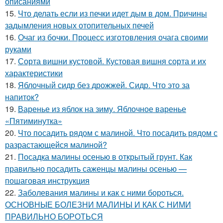
описаниями
15.
Что делать если из печки идет дым в дом. Причины
задымления новых отопительных печей
16.
Очаг из бочки. Процесс изготовления очага своими
руками
17.
Сорта вишни кустовой. Кустовая вишня сорта и их
характеристики
18.
Яблочный сидр без дрожжей. Сидр. Что это за
напиток?
19.
Варенье из яблок на зиму. Яблочное варенье
«Пятиминутка»
20.
Что посадить рядом с малиной. Что посадить рядом с
разрастающейся малиной?
21.
Посадка малины осенью в открытый грунт. Как
правильно посадить саженцы малины осенью —
пошаговая инструкция
22.
Заболевания малины и как с ними бороться.
ОСНОВНЫЕ БОЛЕЗНИ МАЛИНЫ И КАК С НИМИ
ПРАВИЛЬНО БОРОТЬСЯ