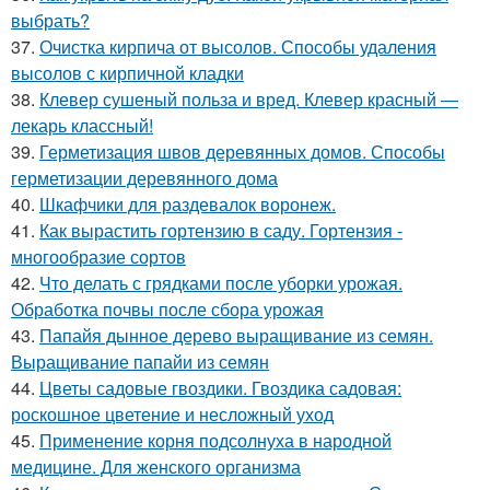
выбрать?
37.
Очистка кирпича от высолов. Способы удаления
высолов с кирпичной кладки
38.
Клевер сушеный польза и вред. Клевер красный —
лекарь классный!
39.
Герметизация швов деревянных домов. Способы
герметизации деревянного дома
40.
Шкафчики для раздевалок воронеж.
41.
Как вырастить гортензию в саду. Гортензия -
многообразие сортов
42.
Что делать с грядками после уборки урожая.
Обработка почвы после сбора урожая
43.
Папайя дынное дерево выращивание из семян.
Выращивание папайи из семян
44.
Цветы садовые гвоздики. Гвоздика садовая:
роскошное цветение и несложный уход
45.
Применение корня подсолнуха в народной
медицине. Для женского организма