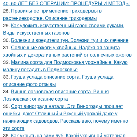
40, 50 ЛЕТ БЕЗ ОПЕРАЦИИ: ПРОЦЕДУРЫ И МЕТОДЫ
28.
Правильное применение триходермы в
растениеводстве. Описание триходермы
29.
Как уложить искусственный газон своими руками.
Виды искусственных газонов
30.
Болезни и вредители туи. Болезни туи и их лечение
31.
Солнечные ожоги у хвойных. Надёжная защита
хвойных и декоративных растений от солнечных ожогов
32.
Малина сорта для Подмосковья урожайные. Какую
малину посадить в Подмосковье
33.
Груша услада описание сорта. Груша услада
описание фото отзывы
34.
Вишня лозновская описание сорта. Вишня
Лозновская: описание сорта
35.
Сорт винограда натали. Эти Винограды прощает
ошибки, дают Отличный и Вкусный урожай даже у
начинающих садоводов. Рассказываю, почему именно
эти сорта
36.
Как укрыть на зиму дуб. Какой укрывной материал