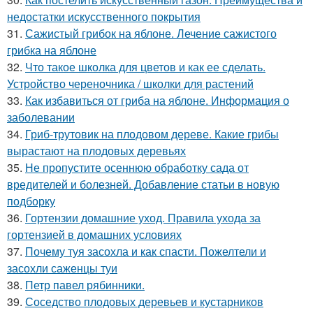
недостатки искусственного покрытия
31.
Сажистый грибок на яблоне. Лечение сажистого
грибка на яблоне
32.
Что такое школка для цветов и как ее сделать.
Устройство череночника / школки для растений
33.
Как избавиться от гриба на яблоне. Информация о
заболевании
34.
Гриб-трутовик на плодовом дереве. Какие грибы
вырастают на плодовых деревьях
35.
Не пропустите осеннюю обработку сада от
вредителей и болезней. Добавление статьи в новую
подборку
36.
Гортензии домашние уход. Правила ухода за
гортензией в домашних условиях
37.
Почему туя засохла и как спасти. Пожелтели и
засохли саженцы туи
38.
Петр павел рябинники.
39.
Соседство плодовых деревьев и кустарников