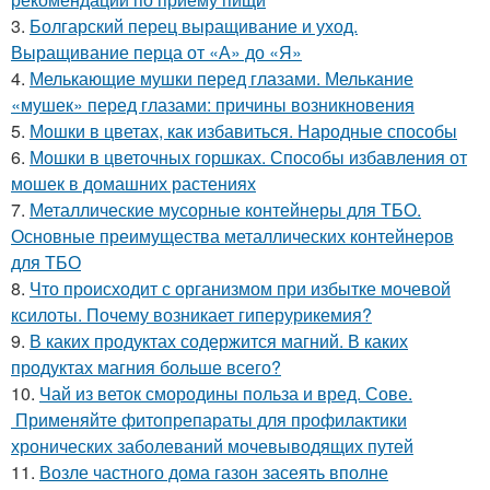
3.
Болгарский перец выращивание и уход.
Выращивание перца от «А» до «Я»
4.
Мелькающие мушки перед глазами. Мелькание
«мушек» перед глазами: причины возникновения
5.
Мошки в цветах, как избавиться. Народные способы
6.
Мошки в цветочных горшках. Способы избавления от
мошек в домашних растениях
7.
Металлические мусорные контейнеры для ТБО.
Основные преимущества металлических контейнеров
для ТБО
8.
Что происходит с организмом при избытке мочевой
ксилоты. Почему возникает гиперурикемия?
9.
В каких продуктах содержится магний. В каких
продуктах магния больше всего?
10.
Чай из веток смородины польза и вред. Сове.
Применяйте фитопрепараты для профилактики
хронических заболеваний мочевыводящих путей
11.
Возле частного дома газон засеять вполне