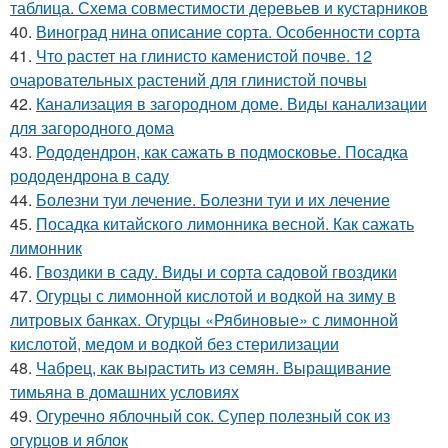
таблица. Схема совместимости деревьев и кустарников
40.
Виноград нина описание сорта. Особенности сорта
41.
Что растет на глинисто каменистой почве. 12
очаровательных растений для глинистой почвы
42.
Канализация в загородном доме. Виды канализации
для загородного дома
43.
Рододендрон, как сажать в подмосковье. Посадка
рододендрона в саду
44.
Болезни туи лечение. Болезни туи и их лечение
45.
Посадка китайского лимонника весной. Как сажать
лимонник
46.
Гвоздики в саду. Виды и сорта садовой гвоздики
47.
Огурцы с лимонной кислотой и водкой на зиму в
литровых банках. Огурцы «Рябиновые» с лимонной
кислотой, медом и водкой без стерилизации
48.
Чабрец, как вырастить из семян. Выращивание
тимьяна в домашних условиях
49.
Огуречно яблочный сок. Супер полезный сок из
огурцов и яблок