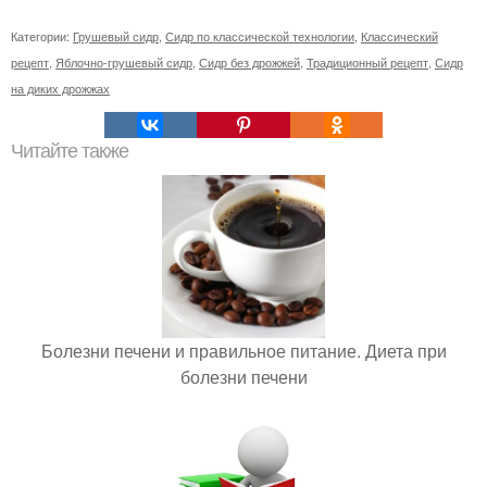
Категории:
Грушевый сидр
,
Сидр по классической технологии
,
Классический
рецепт
,
Яблочно-грушевый сидр
,
Сидр без дрожжей
,
Традиционный рецепт
,
Сидр
на диких дрожжах
Читайте также
Болезни печени и правильное питание. Диета при
болезни печени