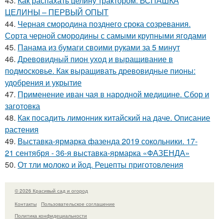
43.
Как распахать целину трактором. ВСПАШКА
ЦЕЛИНЫ – ПЕРВЫЙ ОПЫТ
44.
Черная смородина позднего срока созревания.
Сорта черной смородины с самыми крупными ягодами
45.
Панама из бумаги своими руками за 5 минут
46.
Древовидный пион уход и выращивание в
подмосковье. Как выращивать древовидные пионы:
удобрения и укрытие
47.
Применение иван чая в народной медицине. Сбор и
заготовка
48.
Как посадить лимонник китайский на даче. Описание
растения
49.
Выставка-ярмарка фазенда 2019 сокольники. 17-
21 сентября - 36-я выставка-ярмарка «ФАЗЕНДА»
50.
От тли молоко и йод. Рецепты приготовления
© 2026 Красивый сад и огород
Контакты
Пользовательское соглашение
Политика конфидециальности