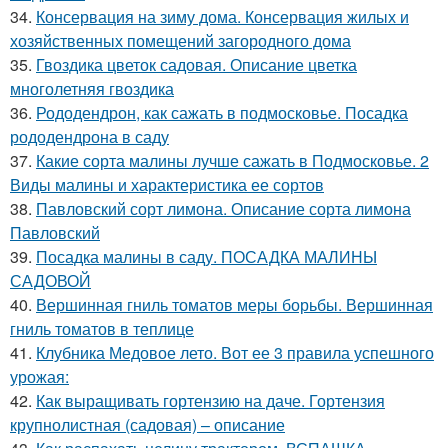
34.
Консервация на зиму дома. Консервация жилых и
хозяйственных помещений загородного дома
35.
Гвоздика цветок садовая. Описание цветка
многолетняя гвоздика
36.
Рододендрон, как сажать в подмосковье. Посадка
рододендрона в саду
37.
Какие сорта малины лучше сажать в Подмосковье. 2
Виды малины и характеристика ее сортов
38.
Павловский сорт лимона. Описание сорта лимона
Павловский
39.
Посадка малины в саду. ПОСАДКА МАЛИНЫ
САДОВОЙ
40.
Вершинная гниль томатов меры борьбы. Вершинная
гниль томатов в теплице
41.
Клубника Медовое лето. Вот ее 3 правила успешного
урожая:
42.
Как выращивать гортензию на даче. Гортензия
крупнолистная (садовая) – описание