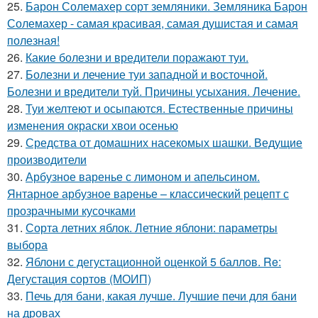
25.
Барон Солемахер сорт земляники. Земляника Барон
Солемахер - самая красивая, самая душистая и самая
полезная!
26.
Какие болезни и вредители поражают туи.
27.
Болезни и лечение туи западной и восточной.
Болезни и вредители туй. Причины усыхания. Лечение.
28.
Туи желтеют и осыпаются. Естественные причины
изменения окраски хвои осенью
29.
Средства от домашних насекомых шашки. Ведущие
производители
30.
Арбузное варенье с лимоном и апельсином.
Янтарное арбузное варенье – классический рецепт с
прозрачными кусочками
31.
Сорта летних яблок. Летние яблони: параметры
выбора
32.
Яблони с дегустационной оценкой 5 баллов. Re:
Дегустация сортов (МОИП)
33.
Печь для бани, какая лучше. Лучшие печи для бани
на дровах