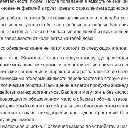
деятельности людей. После попадания в емкость они начин
кновение фекалий в грунт чревато отравлением водоносног
ип работы септика без откачки заключается в переработке 
того используются особые анаэробные и аэробные бактери
чные бытовые стоки в безопасные для людей и окружающей 
 в зависимости от количества жителей дома.
сс обезвреживания нечистот состоит из следующих этапов:
р стоков. Жидкость стекает в первую камеру, где происход
елые механические примеси, неорганические примеси и ве
ические соединения испаряются или разбавляются до без
аническими отходами жидкость переливается во вторую емк
логическая очистка. Насыщенные влагой продукты жизнеде
действию микроорганизмов. Бактерии могут жить без кисло
ровождается образованием малого объема побочных газов.
дка, который состоит из нейтральных в биологическом отн
ользовать в качестве удобрения для садовых растений. Осв
дующую емкость.
нчательная очистка. Последняя камера по устройству и на