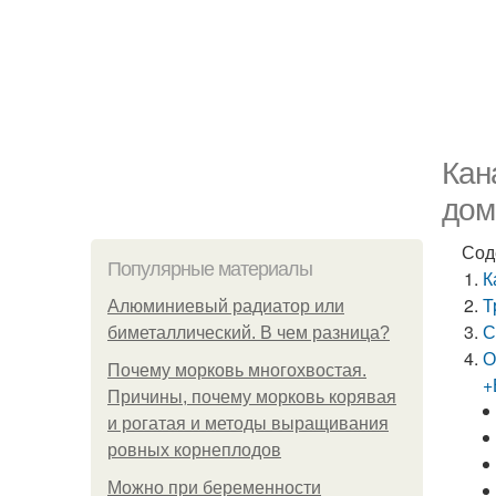
Кан
дом
Сод
Популярные материалы
К
Т
Алюминиевый радиатор или
С
биметаллический. В чем разница?
О
Почему морковь многохвостая.
+
Причины, почему морковь корявая
и рогатая и методы выращивания
ровных корнеплодов
Можно при беременности