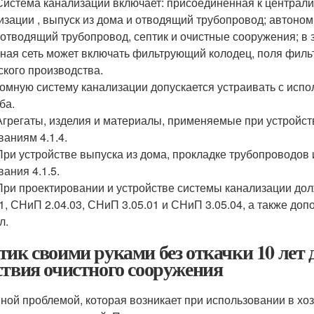
 Система канализации включает: присоединенная к централи
изации , выпуск из дома и отводящий трубопровод; автоном
 отводящий трубопровод, септик и очистные сооружения; в
ная сеть может включать фильтрующий колодец, поля фильт
ского производства.
омную систему канализации допускается устраивать с испо
ба.
 Агрегаты, изделия и материалы, применяемые при устройс
ваниям 4.1.4.
 При устройстве выпуска из дома, прокладке трубопроводо
вания 4.1.5.
 При проектировании и устройстве системы канализации д
01, СНиП 2.04.03, СНиП 3.05.01 и СНиП 3.05.04, а также д
л.
тик своими руками без откачки 10 лет 
ствия очистного сооружения
ной проблемой, которая возникает при использовании в хо