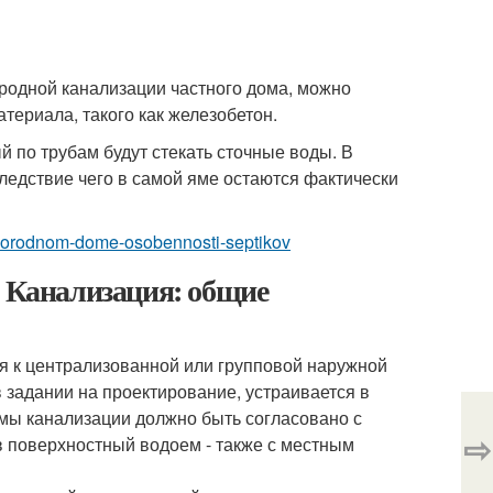
ородной канализации частного дома, можно
териала, такого как железобетон.
 по трубам будут стекать сточные воды. В
едствие чего в самой яме остаются фактически
agorodnom-dome-osobennosti-septikov
. Канализация: общие
я к централизованной или групповой наружной
 в задании на проектирование, устраивается в
мы канализации должно быть согласовано с
⇨
в поверхностный водоем - также с местным