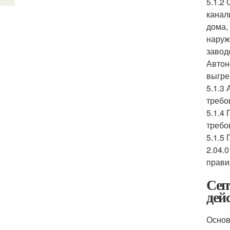
5.1.2
канал
дома,
наруж
завод
Автон
выгре
5.1.3
требо
5.1.4
требо
5.1.5
2.04.
прави
Сеп
дей
Основ