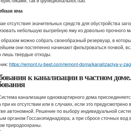
теристиками, так и функциональностью.
ебная яма
чае отсутствия значительных средств для обустройства заг
изовать небольшую выгребную яму из довольно прочного ма
 образом можно собрать своеобразный резервуар, в который
ейшем они постепенно начинают фильтроваться почвой, всл
о лишь твердые отходы.
ник:
https://remont.ru-best.com/remont-doma/kanalizaciya-v-z
бования к канализации в частном доме
бования
 Система канализации одноквартирного дома присоединяетс
 а при их отсутствии или в случаях, если это предусмотрено
тве автономной. Решение по выбору индивидуальной систе
ым органом Госсанэпиднадзора, а при сбросе сточных вод 
ом природоохраны.