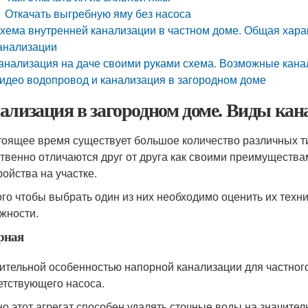
Откачать выгребную яму без насоса
хема внутренней канализации в частном доме. Общая хара
анализации
анализация на даче своими руками схема. Возможные кан
идео водопровод и канализация в загородном доме
ализация в загородном доме. Виды кан
тоящее время существует большое количество различных т
твенно отличаются друг от друга как своими преимуществам
ройства на участке.
ого чтобы выбрать один из них необходимо оценить их тех
жности.
рная
ительной особенностью напорной канализации для частног
етствующего насоса.
о этот агрегат способен удалять сточные воды на значител