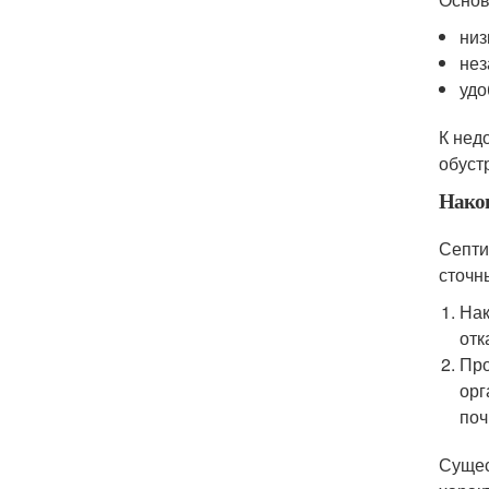
низ
нез
удо
К нед
обуст
Нако
Септи
сточн
Нак
отк
Про
орг
поч
Сущес