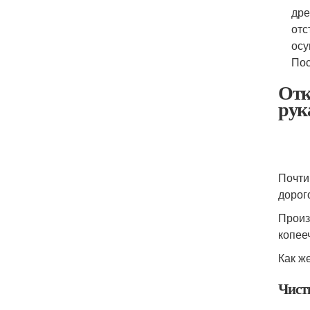
дре
отс
осу
Пос
Отк
рук
Почти
дорог
Произ
копее
Как ж
Чист