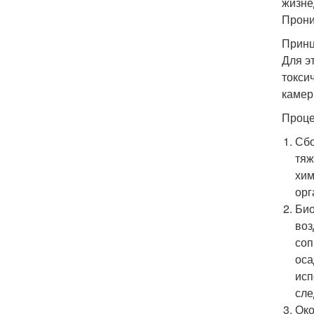
жизне
Прони
Принц
Для э
токси
камер
Проце
Сбо
тяж
хим
орг
Био
воз
соп
оса
исп
сле
Око