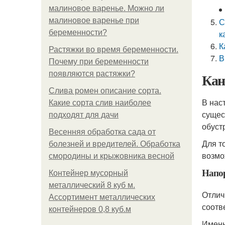
малиновое варенье. Можно ли
малиновое варенье при
С
беременности?
к
К
Растяжки во время беременности.
В
Почему при беременности
появляются растяжки?
Кан
Слива ромен описание сорта.
В нас
Какие сорта слив наиболее
сущес
подходят для дачи
обуст
Весенняя обработка сада от
Для т
болезней и вредителей. Обработка
возмо
смородины и крыжовника весной
Напо
Контейнер мусорный
металлический 8 куб м.
Отлич
Ассортимент металлических
соотв
контейнеров 0,8 куб.м
Именн