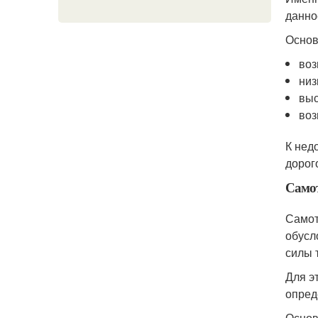
данно
Основ
воз
низ
выс
воз
К нед
дорог
Само
Самот
обусл
силы 
Для э
опред
Основ