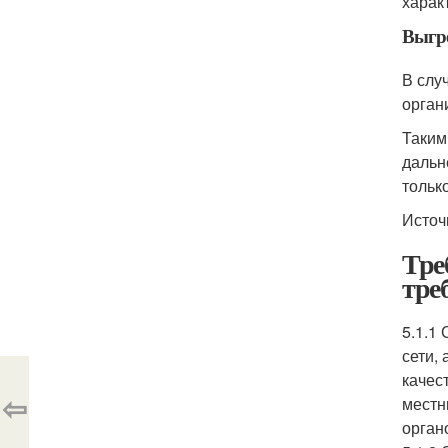
харак
Выгр
В слу
орган
Таким
дальн
тольк
Источ
Тре
тре
5.1.1
сети,
качес
⇦
местн
орган